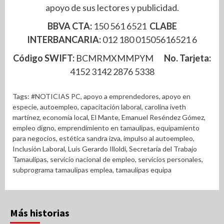
apoyo de sus lectores y publicidad.
BBVA CTA:
150 561 6521
CLABE
INTERBANCARIA:
012 180 01505616521 6
Código SWIFT:
BCMRMXMMPYM
No. Tarjeta:
4152 3142 2876 5338
Tags:
#NOTICIAS PC
,
apoyo a emprendedores
,
apoyo en
especie
,
autoempleo
,
capacitación laboral
,
carolina iveth
martínez
,
economía local
,
El Mante
,
Emanuel Reséndez Gómez
,
empleo digno
,
emprendimiento en tamaulipas
,
equipamiento
para negocios
,
estética sandra izva
,
impulso al autoempleo
,
Inclusión Laboral
,
Luis Gerardo Illoldi
,
Secretaría del Trabajo
Tamaulipas
,
servicio nacional de empleo
,
servicios personales
,
subprograma tamaulipas emplea
,
tamaulipas equipa
Más historias