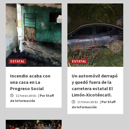
ESTATAL
ESTATAL
Incendio acaba con
Un automóvil derrapó
una casa en La
y quedó fuera de la
Progreso Social
carretera estatal El
Limón-Xicoténcatl.
11 horas atrás
| Por Staff
de Información
11 horas atrás
| Por Staff
de Información