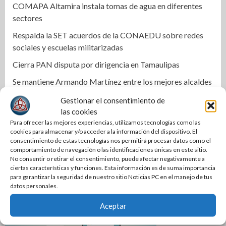
COMAPA Altamira instala tomas de agua en diferentes
sectores
Respalda la SET acuerdos de la CONAEDU sobre redes
sociales y escuelas militarizadas
Cierra PAN disputa por dirigencia en Tamaulipas
Se mantiene Armando Martínez entre los mejores alcaldes
del país y número uno en Tamaulipas
Gestionar el consentimiento de
Anuncian la Primera Copa Gobernador de Voleibol
las cookies
Tamaulipas 2026
Para ofrecer las mejores experiencias, utilizamos tecnologías como las
cookies para almacenar y/o acceder a la información del dispositivo. El
Reconoce Américo labor de la Guardia Nacional en
consentimiento de estas tecnologías nos permitirá procesar datos como el
comportamiento de navegación o las identificaciones únicas en este sitio.
Tamaulipas; atestigua llegada del nuevo coordinador
No consentir o retirar el consentimiento, puede afectar negativamente a
estatal
ciertas características y funciones. Esta información es de suma importancia
para garantizar la seguridad de nuestro sitio Noticias PC en el manejo de tus
datos personales.
Aceptar