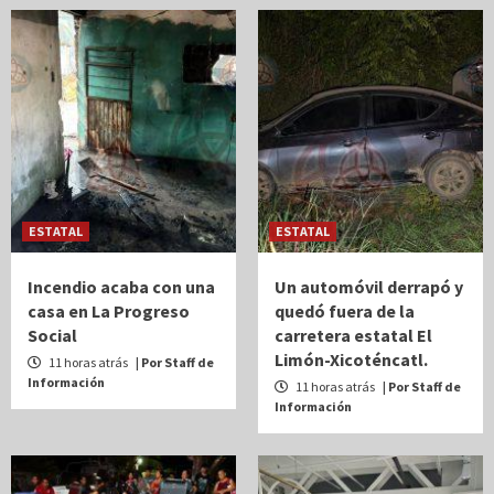
ESTATAL
ESTATAL
Incendio acaba con una
Un automóvil derrapó y
casa en La Progreso
quedó fuera de la
Social
carretera estatal El
Limón-Xicoténcatl.
11 horas atrás
| Por Staff de
Información
11 horas atrás
| Por Staff de
Información