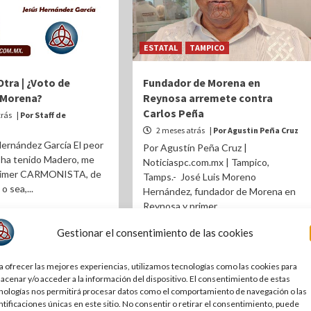
ESTATAL
TAMPICO
tra | ¿Voto de
Fundador de Morena en
 Morena?
Reynosa arremete contra
Carlos Peña
trás
| Por Staff de
2 meses atrás
| Por Agustin Peña Cruz
ernández García El peor
Por Agustín Peña Cruz |
 ha tenido Madero, me
Noticiaspc.com.mx | Tampico,
 primer CARMONISTA, de
Tamps.- José Luis Moreno
o sea,...
Hernández, fundador de Morena en
Reynosa y primer...
Gestionar el consentimiento de las cookies
a ofrecer las mejores experiencias, utilizamos tecnologías como las cookies para
acenar y/o acceder a la información del dispositivo. El consentimiento de estas
nologías nos permitirá procesar datos como el comportamiento de navegación o las
ntificaciones únicas en este sitio. No consentir o retirar el consentimiento, puede