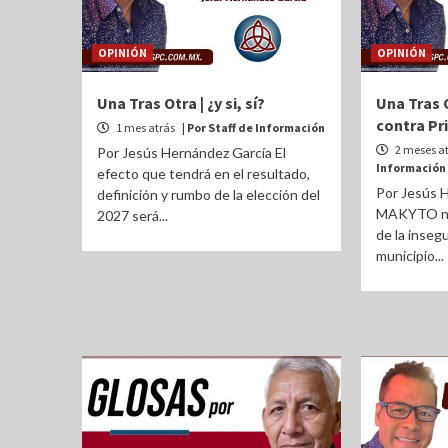
OPINIÓN
OPINIÓN
Una Tras Otra | ¿y si, sí?
Una Tras 
contra Pr
1 mes atrás
| Por Staff de Información
2 meses a
Por Jesús Hernández García El
Información
efecto que tendrá en el resultado,
Por Jesús H
definición y rumbo de la elección del
MAKYTO no 
2027 será...
de la insegu
municipio...