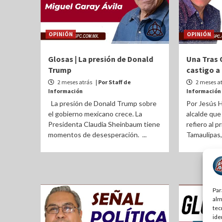
OPINIÓN
OPINIÓN
Glosas | La presión de Donald
Una Tras O
Trump
castigo a
2 meses atrás
| Por Staff de
2 meses a
Información
Información
La presión de Donald Trump sobre
Por Jesús H
el gobierno mexicano crece. La
alcalde que
Presidenta Claudia Sheinbaum tiene
refiero al
momentos de desesperación. ...
Tamaulipas, 
Par
alm
tec
ide