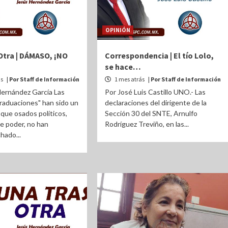
OPINIÓN
Otra | DÁMASO, ¡NO
Correspondencia | El tío Lolo,
se hace…
ás
| Por Staff de Información
1 mes atrás
| Por Staff de Información
Hernández García Las
Por José Luis Castillo UNO.- Las
raduaciones" han sido un
declaraciones del dirigente de la
que osados políticos,
Sección 30 del SNTE, Arnulfo
e poder, no han
Rodríguez Treviño, en las...
hado...