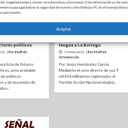
ctar negativamente a ciertas características y funciones. Esta información es de sum
ortancia para garantizar la seguridad de nuestro sitio Noticias PC en el manejo de tus
os personales.
OPINIÓN
Aceptar
e reconfigura lista de
Una Tras Otra | Le cortaron la
ctores políticos
lengua a La Borrega
trás
| Por Staff de
3 meses atrás
| Por Staff de
Información
ura lista de futuros
Por Jesús Hernández García
íticos, ante probable
Mediante el voto directo de sus 9
 de políticos
mil 816 militantes registrados el
 y de la presión de
Partido Acción Nacional elegirá...
dos...