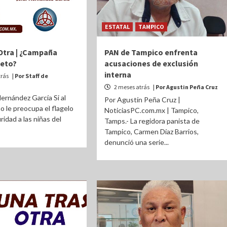
ESTATAL
TAMPICO
Otra | ¿Campaña
PAN de Tampico enfrenta
ieto?
acusaciones de exclusión
interna
trás
| Por Staff de
2 meses atrás
| Por Agustin Peña Cruz
ernández García Si al
Por Agustín Peña Cruz |
le preocupa el flagelo
NoticiasPC.com.mx | Tampico,
ridad a las niñas del
Tamps.- La regidora panista de
Tampico, Carmen Díaz Barrios,
denunció una serie...