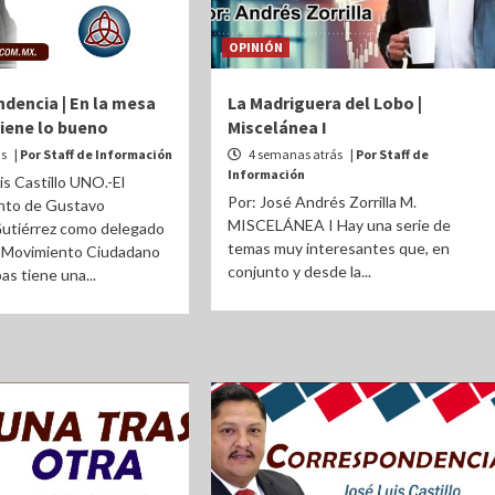
OPINIÓN
dencia | En la mesa
La Madriguera del Lobo |
viene lo bueno
Miscelánea I
ás
| Por Staff de Información
4 semanas atrás
| Por Staff de
Información
is Castillo UNO.-El
Por: José Andrés Zorrilla M.
nto de Gustavo
MISCELÁNEA I Hay una serie de
utiérrez como delegado
temas muy interesantes que, en
e Movimiento Ciudadano
conjunto y desde la...
as tiene una...