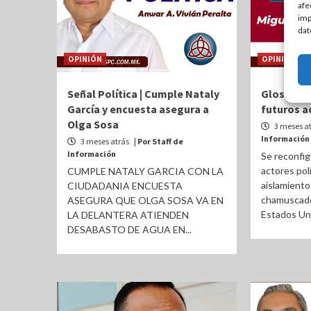
afe
imp
dat
OPINIÓN
OPINIÓN
Señal Política | Cumple Nataly
Glosas | S
García y encuesta asegura a
futuros a
Olga Sosa
3 meses a
Información
3 meses atrás
| Por Staff de
Información
Se reconfig
actores pol
CUMPLE NATALY GARCIA CON LA
aislamiento
CIUDADANIA ENCUESTA
chamuscados
ASEGURA QUE OLGA SOSA VA EN
Estados Uni
LA DELANTERA ATIENDEN
DESABASTO DE AGUA EN...