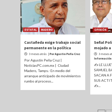
ESTATAL
MADERO
OPINIÓN
Castañeda exige trabajo social
Señal Polí
permanente en la política
mojado a 
3 meses atrás
| Por Agustin Peña Cruz
3 meses a
Información
Por Agustin Peña Cruz |
✍ LE LLU
NoticiasPC.com.mx | Ciudad
SAMUEL BA
Madero, Tamps.- En medio del
SACAN A 
arranque anticipado de movimientos
SUS ACTI
rumbo al proceso...
✍...