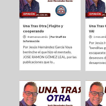
OPINIÓN
OPINIÓN
Una Tras Otra | Flojito y
Una Tras 
cooperando
VA!
4 semanas atrás
| Por Staff de
1 mes atr
Información
Por Jesús 
Por Jesús Hernández García Vaya
"benditas g
berrinche el que hizo el mentado,
escaparate 
JOSE RAMON GÓMEZ LEAL, por las
deseosos d
publicaciones que lo...
desaprovec