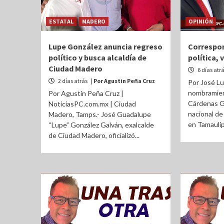
ESTATAL
MADERO
OPINIÓN
Lupe González anuncia regreso
Correspon
político y busca alcaldía de
política, 
Ciudad Madero
6 días atr
2 días atrás
| Por Agustin Peña Cruz
Por José Lu
nombramie
Por Agustín Peña Cruz |
Cárdenas G
NoticiasPC.com.mx | Ciudad
nacional d
Madero, Tamps.- José Guadalupe
en Tamaulip
“Lupe” González Galván, exalcalde
de Ciudad Madero, oficializó...