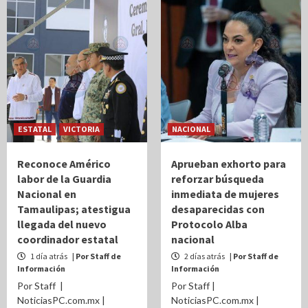
ESTATAL
VICTORIA
NACIONAL
Reconoce Américo
Aprueban exhorto para
labor de la Guardia
reforzar búsqueda
Nacional en
inmediata de mujeres
Tamaulipas; atestigua
desaparecidas con
llegada del nuevo
Protocolo Alba
coordinador estatal
nacional
1 día atrás
| Por Staff de
2 días atrás
| Por Staff de
Información
Información
Por Staff |
Por Staff |
NoticiasPC.com.mx |
NoticiasPC.com.mx |