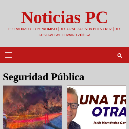
Saltar
Noticias PC
al
contenido
PLURALIDAD Y COMPROMISO | DIR. GRAL. AGUSTIN PEÑA CRUZ | DIR.
GUSTAVO WOODWARD ZÚÑIGA
Menú
primario
Seguridad Pública