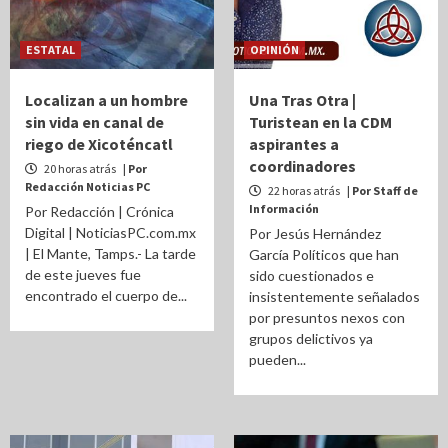
ESTATAL
OPINIÓN
Localizan a un hombre
Una Tras Otra |
sin vida en canal de
Turistean en la CDM
riego de Xicoténcatl
aspirantes a
coordinadores
20 horas atrás
| Por
Redacción Noticias PC
22 horas atrás
| Por Staff de
Información
Por Redacción | Crónica
Digital | NoticiasPC.com.mx
Por Jesús Hernández
| El Mante, Tamps.- La tarde
García Políticos que han
de este jueves fue
sido cuestionados e
encontrado el cuerpo de...
insistentemente señalados
por presuntos nexos con
grupos delictivos ya
pueden...