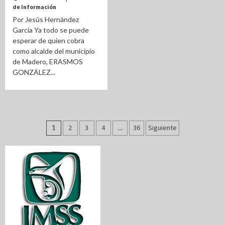
de Información
Por Jesús Hernández
García Ya todo se puede
esperar de quien cobra
como alcalde del municipio
de Madero, ERASMOS
GONZÁLEZ...
Paginación
1
2
3
4
…
36
Siguiente
de
entradas