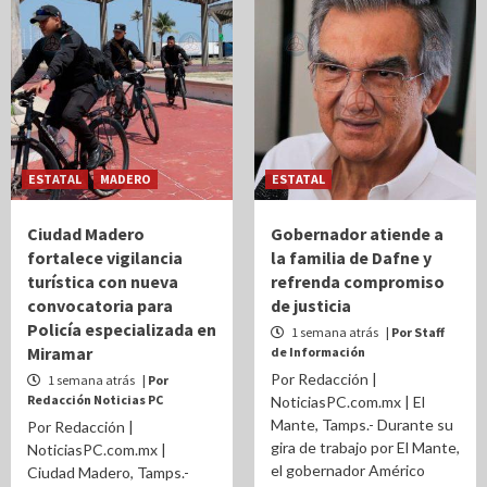
ESTATAL
MADERO
ESTATAL
Ciudad Madero
Gobernador atiende a
fortalece vigilancia
la familia de Dafne y
turística con nueva
refrenda compromiso
convocatoria para
de justicia
Policía especializada en
1 semana atrás
| Por Staff
Miramar
de Información
Por Redacción |
1 semana atrás
| Por
Redacción Noticias PC
NoticiasPC.com.mx | El
Mante, Tamps.- Durante su
Por Redacción |
gira de trabajo por El Mante,
NoticiasPC.com.mx |
el gobernador Américo
Ciudad Madero, Tamps.-