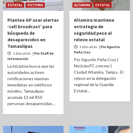
ESTATAL
VICTORIA
ALTAMIRA
ESTATAL
Plantea GP usar alertas
Altamira mantiene
‘cell broadcast’ para
estrategia de
búsqueda de
seguridad pese al
desaparecidos en
relevo estatal
Tamaulipas
3 días atrás
| Por Agustin
Peña Cruz
2 días atrás
| Por Staff de
Información
Por Agustín Peña Cruz |
NoticiasPC.com.mx |
La iniciativa busca que las
Ciudad Altamira, Tamps.- El
autoridades activen
relevo en la delegación
notificaciones masivas
regional de la Guardia
inmediatas en teléfonos
Estatal...
móviles; Tamaulipas
acumula 13 mil 850
personas desaparecidas...