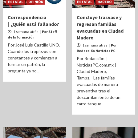
ESTATAL
OPINIÓN
ESTATAL
MADERO
Correspondencia
Concluye trasvase y
| ¿Quién está fallando?
regresan familias
evacuadas en Ciudad
1 semana atrás
| Por Staff
Madero
de Información
Por José Luis Castillo UNO.-
1 semana atrás
| Por
Redacción Noticias PC
Cuando los tropiezos son
constantes y comienzan a
Por Redacción |
formar un patrón, la
NoticiasPC.com.mx |
pregunta ya no...
Ciudad Madero,
Tamps.- Las familias
evacuadas de manera
preventiva tras el
descarrilamiento de un
carro tanque...