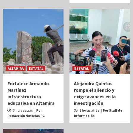
ALTAMIRA
ESTATAL
ESTATAL
Fortalece Armando
Alejandra Quintos
Martínez
rompe el silencio y
infraestructura
exige avances en la
educativa en Altamira
investigación
3 horas atrás
| Por
9 horas atrás
| Por Staff de
Redacción Noticias PC
Información