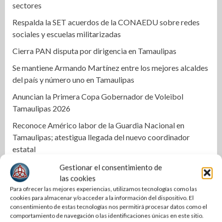
sectores
Respalda la SET acuerdos de la CONAEDU sobre redes
sociales y escuelas militarizadas
Cierra PAN disputa por dirigencia en Tamaulipas
Se mantiene Armando Martínez entre los mejores alcaldes
del país y número uno en Tamaulipas
Anuncian la Primera Copa Gobernador de Voleibol
Tamaulipas 2026
Reconoce Américo labor de la Guardia Nacional en
Tamaulipas; atestigua llegada del nuevo coordinador
estatal
Una Tras Otra | Le tupe PRI a ERASMO y SET por silencio
Gestionar el consentimiento de
cómplice
las cookies
Para ofrecer las mejores experiencias, utilizamos tecnologías como las
Aprueban exhorto para reforzar búsqueda inmediata de
cookies para almacenar y/o acceder a la información del dispositivo. El
mujeres desaparecidas con Protocolo Alba nacional
consentimiento de estas tecnologías nos permitirá procesar datos como el
comportamiento de navegación o las identificaciones únicas en este sitio.