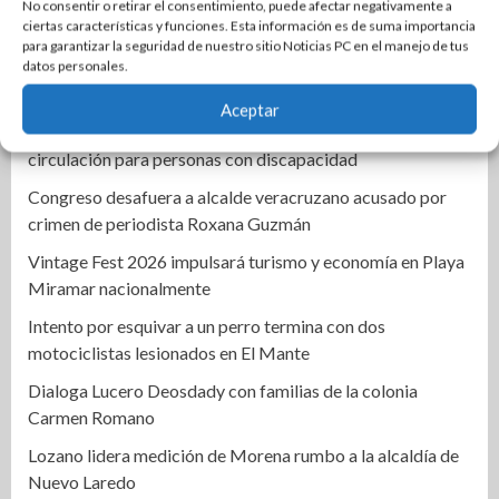
Armando Martínez condiciona candidatura al respaldo
No consentir o retirar el consentimiento, puede afectar negativamente a
ciertas características y funciones. Esta información es de suma importancia
ciudadano y del Cabildo
para garantizar la seguridad de nuestro sitio Noticias PC en el manejo de tus
Tamaulipas reforzará su política social para seguir
datos personales.
reduciendo niveles de pobreza extrema: Américo
Aceptar
Facilita DIF Tamaulipas trámite de credencial y placas de
circulación para personas con discapacidad
Congreso desafuera a alcalde veracruzano acusado por
crimen de periodista Roxana Guzmán
Vintage Fest 2026 impulsará turismo y economía en Playa
Miramar nacionalmente
Intento por esquivar a un perro termina con dos
motociclistas lesionados en El Mante
Dialoga Lucero Deosdady con familias de la colonia
Carmen Romano
Lozano lidera medición de Morena rumbo a la alcaldía de
Nuevo Laredo