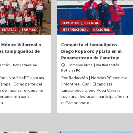
DEPORTES
ESTATAL
ESTATAL
TAMPICO
INTERNACIONAL
NACIONAL
Mónica Villarreal a
Conquista el tamaulipeco
s tampiqueños de
Diego Popa oro y plata en el
Panamericano de Canotaje
 atrás
| Por Redacción
3 semanas atrás
| Por Redacción
Noticias PC
ión | NoticiasPC.com.mx
Por Redacción | NoticiasPC.com.mx
Tamps.- Como parte del
| Montreal, Can.- El canoísta
 de impulsar el deporte
tamaulipeco Diego Popa Olivella
rramienta para la
tuvo una destacada participación en
n...
el Campeonato...