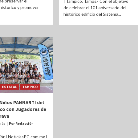
de preservar el
| Tampico, Tamps.- Con el objetivo
histórico y promover
de celebrar el 101 aniversario del
histórico edificio del Sistema...
ESTATAL
TAMPICO
Niños PANNARTI del
co con Jugadores de
Brava
trás
| Por Redacción
ión| NoticiasPC.com.mx |