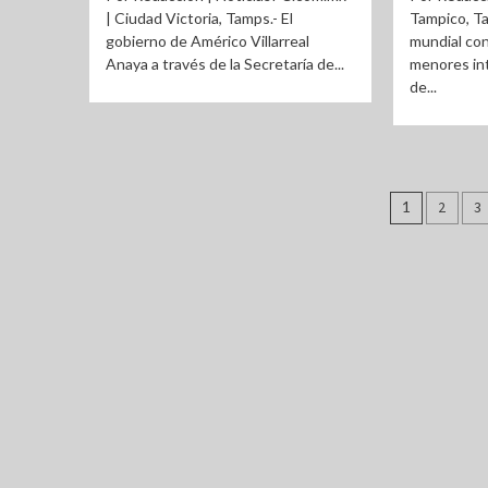
| Ciudad Victoria, Tamps.- El
Tampico, Ta
gobierno de Américo Villarreal
mundial cont
Anaya a través de la Secretaría de...
menores in
de...
Pagina
1
2
3
de
entrad