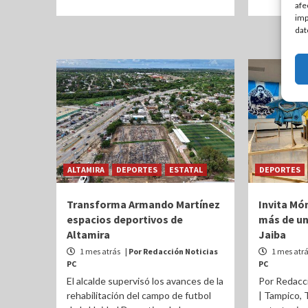
afe
imp
dat
ALTAMIRA
DEPORTES
ESTATAL
DEPORTES
Transforma Armando Martínez
Invita Món
espacios deportivos de
más de un
Altamira
Jaiba
1 mes atrás
| Por Redacción Noticias
1 mes atr
PC
PC
El alcalde supervisó los avances de la
Por Redacc
rehabilitación del campo de futbol
| Tampico, 