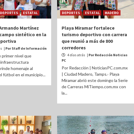
DEPORTES
ESTATAL
DEPORTES
ESTATAL
MADERO
 Armando Martínez
Playa Miramar fortalece
ampo sintético en la
turismo deportivo con carrera
portiva
que reunió a más de 800
corredores
ás
| Por Staff de Información
4 días atrás
| Por Redacción Noticias
 primer nivel que
PC
 infraestructura
Por Redacción | NoticiasPC.com.mx
 rinde homenaje al
| Ciudad Madero, Tamps.- Playa
 fútbol en el municipio...
Miramar abrió este domingo la Serie
de Carreras MiTiempo.com.mx con
la...