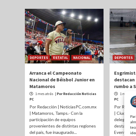
DEPORTES
ESTATAL
NACIONAL
DEPORTES
Arranca el Campeonato
Esgrimist
Nacional de Béisbol Junior en
destacan 
Matamoros
rumbo a 
1 mes atrás
| Por Redacción Noticias
1 mes atr
PC
PC
Por Redacción | NoticiasPC.com.mx
Por Redacc
| Matamoros, Tamps.- Con la
| Ciudad Vi
Par
participación de equipos
delegación 
alm
provenientes de distintas regiones
destacada p
tec
del país, fue inaugurado...
Evento Sele
ide