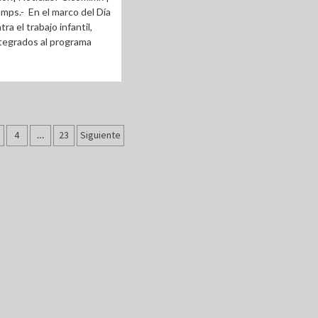
mps.- En el marco del Día
ra el trabajo infantil,
tegrados al programa
ción
4
…
23
Siguiente
as