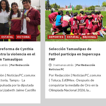
ESTATAL
VICTORIA
DEPORTES
ESTATAL
NACIONAL
reforma de Cynthia
Selección Tamaulipas de
ra la violencia en el
Futbol participa en Supercopa
n Tamaulipas
FMF
 atrás
| Por Redacción
3 semanas atrás
| Por Redacción
Noticias PC
ión | NoticiasPC.com.mx
Por Redacción | NoticiasPC.com.mx
ctoria, Tamps.- La
| Toluca, Ed0Mex.- Después de
mpulsada por la diputada
conquistar la medalla de Oro en la
ia Lizabeth Jaime Castillo
Olimpiada Nacional 2026, la...