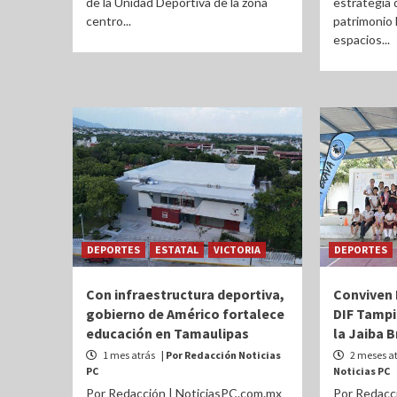
de la Unidad Deportiva de la zona
estrategia 
centro...
patrimonio 
espacios...
DEPORTES
ESTATAL
VICTORIA
DEPORTES
Con infraestructura deportiva,
Conviven 
gobierno de Américo fortalece
DIF Tampi
educación en Tamaulipas
la Jaiba 
1 mes atrás
| Por Redacción Noticias
2 meses a
PC
Noticias PC
Por Redacción | NoticiasPC.com.mx
Por Redacc