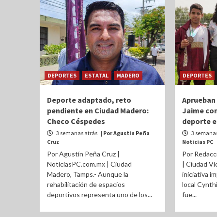
DEPORTES
ESTATAL
MADERO
DEPORTES
Deporte adaptado, reto
Aprueban 
pendiente en Ciudad Madero:
Jaime cont
Checo Céspedes
deporte e
3 semanas atrás
| Por Agustin Peña
3 semanas
Cruz
Noticias PC
Por Agustín Peña Cruz |
Por Redacc
NoticiasPC.com.mx | Ciudad
| Ciudad Vi
Madero, Tamps.- Aunque la
iniciativa i
rehabilitación de espacios
local Cynth
deportivos representa uno de los...
fue...