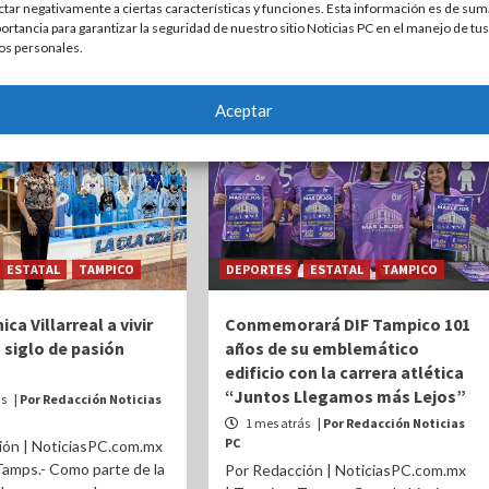
ctar negativamente a ciertas características y funciones. Esta información es de sum
en la Plaza...
ortancia para garantizar la seguridad de nuestro sitio Noticias PC en el manejo de tus
os personales.
Aceptar
ESTATAL
TAMPICO
DEPORTES
ESTATAL
TAMPICO
ica Villarreal a vivir
Conmemorará DIF Tampico 101
 siglo de pasión
años de su emblemático
edificio con la carrera atlética
“Juntos Llegamos más Lejos”
ás
| Por Redacción Noticias
1 mes atrás
| Por Redacción Noticias
PC
ión | NoticiasPC.com.mx
Tamps.- Como parte de la
Por Redacción | NoticiasPC.com.mx