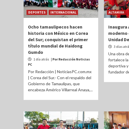
DEPORTES
INTERNACIONAL
ALTAMIRA
Ocho tamaulipecos hacen
Inaugura
historia con México en Corea
moderno c
del Sur; conquistan el primer
Unidad De
título mundial de Haidong
3 días atr
Gumdo
Una obra de
1 día atrás
| Por Redacción Noticias
fortalece la
PC
deportiva y
Por Redacción | NoticiasPC.com.mx
fundador del
| Corea del Sur.- Con el respaldo del
Gobierno de Tamaulipas, que
encabeza Américo Villarreal Anaya,...