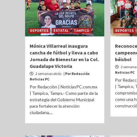
DEPORTES
ESTATAL
TAMPICO
DEPORTES
Mónica Villarreal inaugura
Reconoce 
cancha de fútbol y lleva a cabo
campeone
Jornada de Bienestar en la Col.
béisbol
Guadalupe Victoria
2 semanas
Noticias PC
2 semanas atrás
| Por Redacción
Noticias PC
Por Redacc
| Tampico, 
Por Redacción | NoticiasPC.com.mx
compromiso
| Tampico, Tamps.- Como parte de la
como una he
estrategia del Gobierno Municipal
construcció
para fortalecer la atención
ciudadana,...