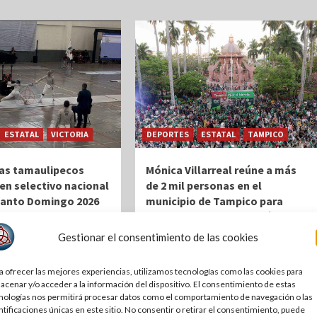
ESTATAL
VICTORIA
DEPORTES
ESTATAL
TAMPICO
as tamaulipecos
Mónica Villarreal reúne a más
en selectivo nacional
de 2 mil personas en el
Santo Domingo 2026
municipio de Tampico para
celebrar el triunfo de México 2-
ás
| Por Redacción Noticias
0 sobre Ecuador
Gestionar el consentimiento de las cookies
ión | NoticiasPC.com.mx
1 mes atrás
| Por Redacción Noticias
PC
ctoria, Tamps.– La
a ofrecer las mejores experiencias, utilizamos tecnologías como las cookies para
de Tamaulipas tuvo una
Por Redacción | NoticiasPC.com.mx
acenar y/o acceder a la información del dispositivo. El consentimiento de estas
articipación en el
| Tampico, Tamps.- Más de 2 mil
nologías nos permitirá procesar datos como el comportamiento de navegación o las
ctivo...
personas se dieron cita este martes
ntificaciones únicas en este sitio. No consentir o retirar el consentimiento, puede