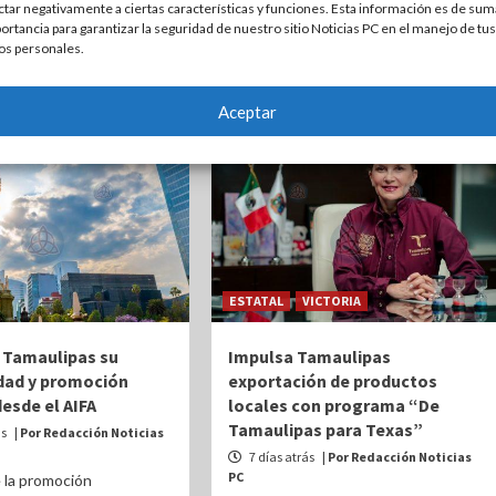
ctar negativamente a ciertas características y funciones. Esta información es de sum
desarrollo económico y social Por
ero prepara una
ortancia para garantizar la seguridad de nuestro sitio Noticias PC en el manejo de tus
Redacción...
ntegral para...
os personales.
Aceptar
ESTATAL
VICTORIA
 Tamaulipas su
Impulsa Tamaulipas
dad y promoción
exportación de productos
desde el AIFA
locales con programa “De
Tamaulipas para Texas”
ás
| Por Redacción Noticias
7 días atrás
| Por Redacción Noticias
PC
 la promoción