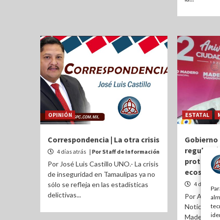
OPINIÓN
ESTATAL
Correspondencia | La otra crisis
Gobierno 
regulació
4 días atrás
| Por Staff de Información
proteger 
Por José Luis Castillo UNO.- La crisis
ecosiste
de inseguridad en Tamaulipas ya no
sólo se refleja en las estadísticas
4 días atr
Par
delictivas...
Por Agustín
alm
NoticiasPC
tec
ide
Madero, Tam