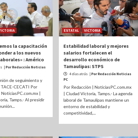
VICTORIA
ESTATAL
VICTORIA
emos la capacitación
Estabilidad laboral y mejores
onder a los nuevos
salarios fortalecen el
laborales» : Américo
desarrollo económico de
Tamaulipas: STPS
ás
| Por Redacción Noticias
4 días atrás
| Por Redacción Noticias
PC
nión de seguimiento y
 ITACE-CECATI Por
Por Redacción | NoticiasPC.com.mx
| NoticiasPC.com.mx |
| Ciudad Victoria, Tamps.- La agenda
ria, Tamps.- Al presidir
laboral de Tamaulipas mantiene un
eunión...
entorno de estabilidad y
competitividad,...