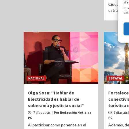
afe
Ciudad Mad
imp
estrategia i
dat
NACIONAL
ESTATAL
Olga Sosa: “Hablar de
Fortalece
Electricidad es hablar de
conectivi
soberanía y justicia social”
turística 
7 días atrás
| Por Redacción Noticias
7 días atr
PC
PC
Al participar como ponente en el
Además, de