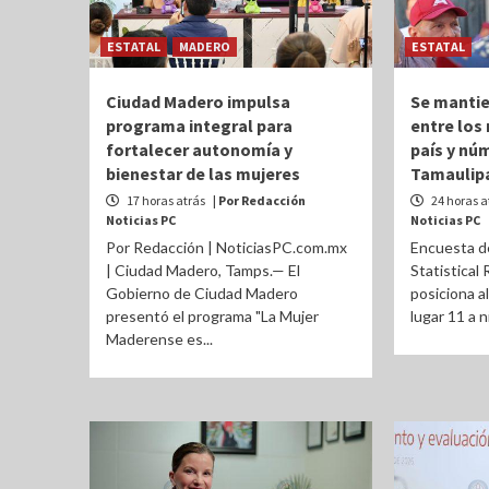
ESTATAL
MADERO
ESTATAL
Ciudad Madero impulsa
Se manti
programa integral para
entre los
fortalecer autonomía y
país y nú
bienestar de las mujeres
Tamaulip
17 horas atrás
| Por Redacción
24 horas a
Noticias PC
Noticias PC
Por Redacción | NoticiasPC.com.mx
Encuesta de
| Ciudad Madero, Tamps.— El
Statistical
Gobierno de Ciudad Madero
posiciona al
presentó el programa "La Mujer
lugar 11 a ni
Maderense es...