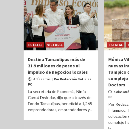
ESTATAL
VICTORIA
ESTATAL
Destina Tamaulipas más de
Mónica Vi
31.9 millones de pesos al
nuevas in
impulso de negocios locales
Tampico co
complejo 
4 días atrás
| Por Redacción Noticias
Doctors
PC
La secretaria de Economía, Ninfa
4 días atr
PC
Cantú Deándar, dijo que a través de
Fondo Tamaulipas, benefició a 1,265
Por Redacc
emprendedoras, emprendedores y...
| Tampico, 
colocación 
complejo ho
la...