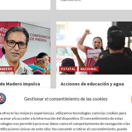
MADERO
ESTATAL
NACIONAL
de Madero impulsa
Acciones de educación y agua
n comercial para
en González son ejemplo de
Playa Miramar y su
resultados de la 4T: Olga Sosa
Gestionar el consentimiento de las cookies
ma
6 días atrás
| Por Redacción Noticias
PC
ás
| Por Agustin Peña Cruz
a ofrecer las mejores experiencias, utilizamos tecnologías como las cookies para
Estas acciones abren nuevas
 Peña Cruz |
acenar y/o acceder a la información del dispositivo. El consentimiento de estas
oportunidades para los jóvenes y
.com.mx | Ciudad
nologías nos permitirá procesar datos como el comportamiento de navegación o las
generan condiciones para un mayor
ntificaciones únicas en este sitio. No consentir o retirar el consentimiento, puede
ps.- El Gobierno de