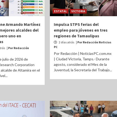
ESTATAL
VICTORIA
ene Armando Martínez
Impulsa STPS ferias del
 mejores alcaldes del
empleo para jóvenes en tres
mero uno en
regiones de Tamaulipas
as
2 días atrás
| Por Redacción Noticias
PC
trás
| Por Redacción
Por Redacción | NoticiasPC.com.mx
| Ciudad Victoria, Tamps.- Durante
 julio de 2026 de
agosto, considerado el Mes de la
 Research Corporation
Juventud, la Secretaría del Trabajo...
 alcalde de Altamira en el
vel...