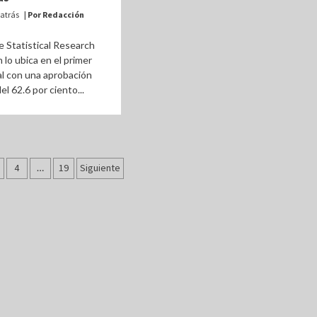
atrás
| Por Redacción
 Statistical Research
 lo ubica en el primer
al con una aprobación
l 62.6 por ciento...
ción
4
…
19
Siguiente
as