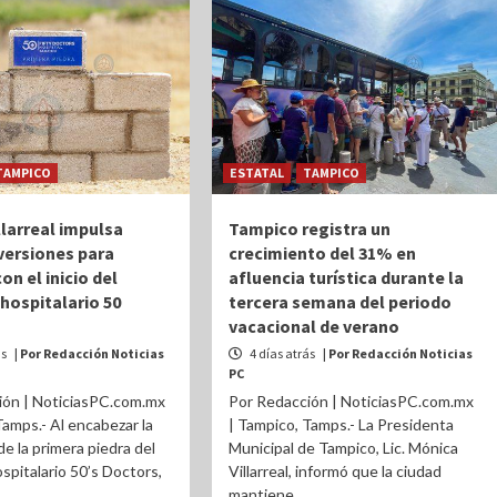
TAMPICO
ESTATAL
TAMPICO
llarreal impulsa
Tampico registra un
versiones para
crecimiento del 31% en
n el inicio del
afluencia turística durante la
hospitalario 50
tercera semana del periodo
vacacional de verano
ás
| Por Redacción Noticias
4 días atrás
| Por Redacción Noticias
PC
ión | NoticiasPC.com.mx
Por Redacción | NoticiasPC.com.mx
Tamps.- Al encabezar la
| Tampico, Tamps.- La Presidenta
de la primera piedra del
Municipal de Tampico, Lic. Mónica
spitalario 50’s Doctors,
Villarreal, informó que la ciudad
mantiene...