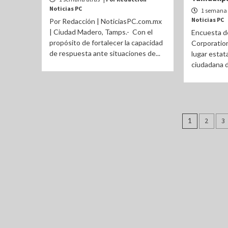
Noticias PC
1 semana 
Noticias PC
Por Redacción | NoticiasPC.com.mx
| Ciudad Madero, Tamps.- Con el
Encuesta de
propósito de fortalecer la capacidad
Corporation
de respuesta ante situaciones de...
lugar estat
ciudadana de
Pagina
1
2
3
de
entrad