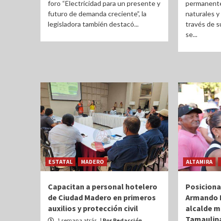
foro “Electricidad para un presente y
permanente 
futuro de demanda creciente”, la
naturales y
legisladora también destacó...
través de s
se...
ESTATAL
MADERO
ALTAMIRA
Capacitan a personal hotelero
Posiciona
de Ciudad Madero en primeros
Armando 
auxilios y protección civil
alcalde m
Tamaulip
1 semana atrás
| Por Redacción