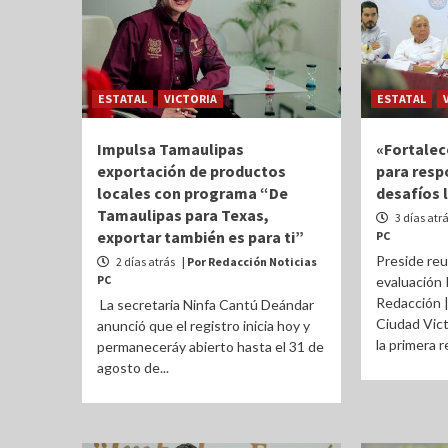
ESTATAL
VICTORIA
ESTATAL
Impulsa Tamaulipas
«Fortalec
exportación de productos
para resp
locales con programa “De
desafíos 
Tamaulipas para Texas,
3 días atr
exportar también es para ti”
PC
Preside reu
2 días atrás
| Por Redacción Noticias
PC
evaluación
Redacción 
La secretaria Ninfa Cantú Deándar
Ciudad Victo
anunció que el registro inicia hoy y
la primera r
permaneceráy abierto hasta el 31 de
agosto de...