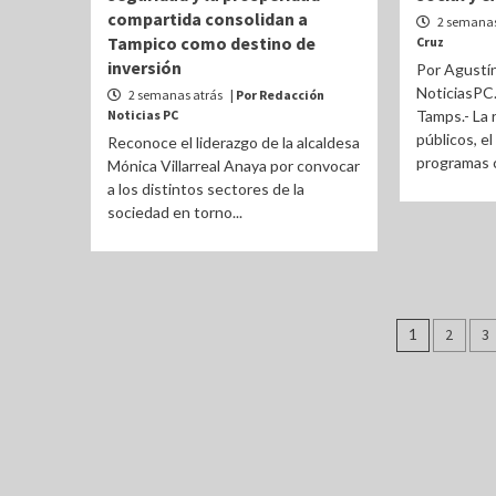
compartida consolidan a
2 semanas
Tampico como destino de
Cruz
inversión
Por Agustín
NoticiasPC
2 semanas atrás
| Por Redacción
Noticias PC
Tamps.- La 
públicos, e
Reconoce el liderazgo de la alcaldesa
programas c
Mónica Villarreal Anaya por convocar
a los distintos sectores de la
sociedad en torno...
Pagina
1
2
3
de
entrad