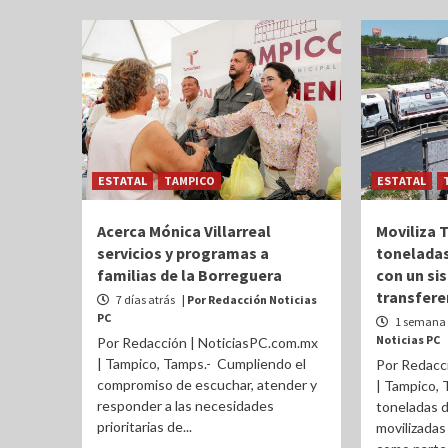
ESTATAL
TAMPICO
ESTATAL
Acerca Mónica Villarreal
Moviliza 
servicios y programas a
toneladas
familias de la Borreguera
con un si
transfere
7 días atrás
| Por Redacción Noticias
PC
1 semana 
Noticias PC
Por Redacción | NoticiasPC.com.mx
| Tampico, Tamps.- Cumpliendo el
Por Redacc
compromiso de escuchar, atender y
| Tampico, 
responder a las necesidades
toneladas d
prioritarias de...
movilizadas