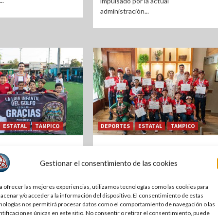
..
impulsado por la actual
administración...
ESTATAL
TAMPICO
DEPORTES
ESTATAL
TAMPICO
llarreal inaugura
Reconoce Mónica Villarreal a
fútbol y lleva a cabo
campeones tampiqueños de
Gestionar el consentimiento de las cookies
e Bienestar en la Col.
béisbol
 Victoria
2 semanas atrás
| Por Redacción
a ofrecer las mejores experiencias, utilizamos tecnologías como las cookies para
Noticias PC
 atrás
| Por Redacción
acenar y/o acceder a la información del dispositivo. El consentimiento de estas
nologías nos permitirá procesar datos como el comportamiento de navegación o las
Por Redacción | NoticiasPC.com.mx
ntificaciones únicas en este sitio. No consentir o retirar el consentimiento, puede
| Tampico, Tamps.- Como parte del
ión | NoticiasPC.com.mx