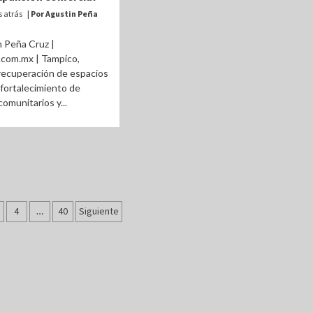
 atrás
| Por Agustin Peña
 Peña Cruz |
.com.mx | Tampico,
recuperación de espacios
l fortalecimiento de
omunitarios y...
ción
4
…
40
Siguiente
as