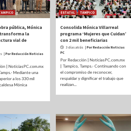
TAMPICO
ESTATAL
TAMPICO
bra pública, Mónica
Consolida Mónica Villarreal
 transforma la
programa ‘Mujeres que Cuidan’
ctura vial de
con 2 mil beneficiarias
3 días atrás
| Por Redacción Noticias
PC
ás
| Por Redacción Noticias
Por Redacción | NoticiasPC.com.mx
| Tampico, Tamps.- Continuando con
ión | NoticiasPC.com.mx
el compromiso de reconocer,
Tamps.- Mediante una
respaldar y dignificar el trabajo que
perior a los 330 mil
realizan...
lcaldesa Mónica