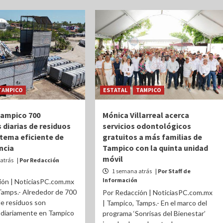
TAMPICO
ESTATAL
TAMPICO
Tampico 700
Mónica Villarreal acerca
 diarias de residuos
servicios odontológicos
stema eficiente de
gratuitos a más familias de
ncia
Tampico con la quinta unidad
móvil
atrás
| Por Redacción
1 semana atrás
| Por Staff de
Información
ión | NoticiasPC.com.mx
Tamps.- Alrededor de 700
Por Redacción | NoticiasPC.com.mx
e residuos son
| Tampico, Tamps.- En el marco del
 diariamente en Tampico
programa ‘Sonrisas del Bienestar’