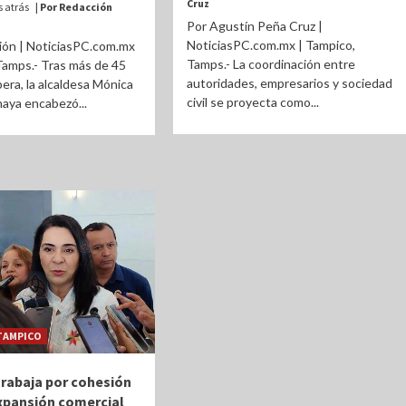
Cruz
 atrás
| Por Redacción
Por Agustín Peña Cruz |
NoticiasPC.com.mx | Tampico,
ión | NoticiasPC.com.mx
Tamps.- La coordinación entre
Tamps.- Tras más de 45
autoridades, empresarios y sociedad
era, la alcaldesa Mónica
civil se proyecta como...
naya encabezó...
TAMPICO
rabaja por cohesión
expansión comercial