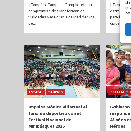
afe
| Tampico, Tamps.— Cumpliendo su
| Tampico, 
imp
compromiso de transformar las
estrategia 
dat
vialidades y mejorar la calidad de vida
para fortal
de...
ciudadana,..
ESTATAL
TAMPICO
ESTATAL
Impulsa Mónica Villarreal el
Gobierno 
turismo deportivo con el
responde
Festival Nacional de
45 años e
Minibásquet 2026
Héroes