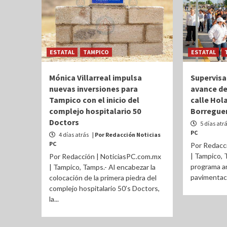
ESTATAL
TAMPICO
ESTATAL
Mónica Villarreal impulsa
Supervisa
nuevas inversiones para
avance de
Tampico con el inicio del
calle Hol
complejo hospitalario 50
Borregue
Doctors
5 días atr
PC
4 días atrás
| Por Redacción Noticias
PC
Por Redacc
| Tampico, 
Por Redacción | NoticiasPC.com.mx
programa an
| Tampico, Tamps.- Al encabezar la
pavimentaci
colocación de la primera piedra del
complejo hospitalario 50’s Doctors,
la...