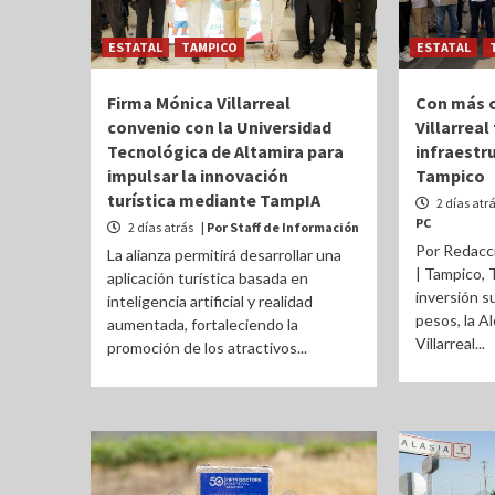
ESTATAL
TAMPICO
ESTATAL
Firma Mónica Villarreal
Con más o
convenio con la Universidad
Villarreal
Tecnológica de Altamira para
infraestru
impulsar la innovación
Tampico
turística mediante TampIA
2 días atr
PC
2 días atrás
| Por Staff de Información
Por Redacc
La alianza permitirá desarrollar una
| Tampico, 
aplicación turística basada en
inversión su
inteligencia artificial y realidad
pesos, la A
aumentada, fortaleciendo la
Villarreal...
promoción de los atractivos...