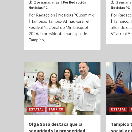
2 semanas atrás
| Por Redacción
2 semanas
Noticias PC
Noticias PC
Por Redacción | NoticiasPC.com.mx
Por Redacc
| Tampico, Tamps.- Al inaugurar el
| Tampico, 
Festival Nacional de Minibásquet
años de esp
2026, la presidenta municipal de
Villarreal A
Tampico,...
ESTATAL
TAMPICO
ESTATAL
Olga Sosa destaca que la
Tampico t
seguridad y la prosperidad
social y 