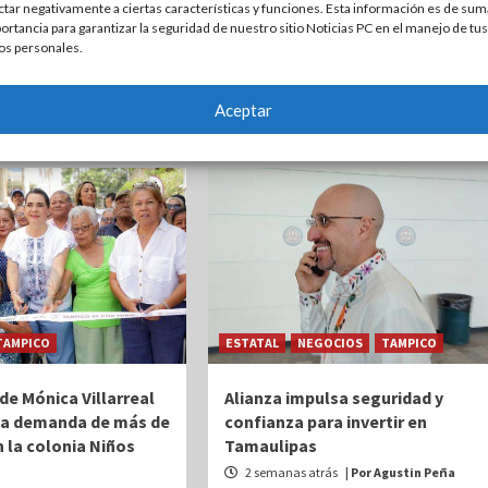
ctar negativamente a ciertas características y funciones. Esta información es de sum
compromiso de impulsar el deporte
Tamps.- Como parte de la
ortancia para garantizar la seguridad de nuestro sitio Noticias PC en el manejo de tus
como una herramienta para la
del Gobierno Municipal
os personales.
construcción...
ecer la atención
.
Aceptar
TAMPICO
ESTATAL
NEGOCIOS
TAMPICO
de Mónica Villarreal
Alianza impulsa seguridad y
 a demanda de más de
confianza para invertir en
n la colonia Niños
Tamaulipas
2 semanas atrás
| Por Agustin Peña