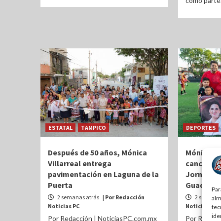
como parte.
ESTATAL
TAMPICO
DEPORTES
Después de 50 años, Mónica
Mónica Vi
Villarreal entrega
cancha de 
pavimentación en Laguna de la
Jornada d
Puerta
Guadalupe
Par
2 semanas atrás
| Por Redacción
2 semanas
alm
Noticias PC
Noticias PC
tec
ide
Por Redacción | NoticiasPC.com.mx
Por Redacc