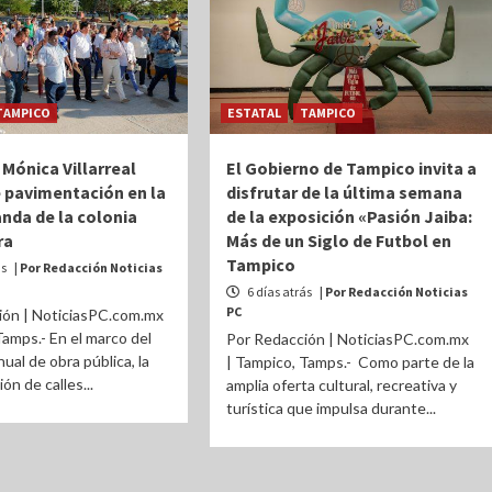
TAMPICO
ESTATAL
TAMPICO
 Mónica Villarreal
El Gobierno de Tampico invita a
 pavimentación en la
disfrutar de la última semana
anda de la colonia
de la exposición «Pasión Jaiba:
ra
Más de un Siglo de Futbol en
Tampico
ás
| Por Redacción Noticias
6 días atrás
| Por Redacción Noticias
PC
ión | NoticiasPC.com.mx
Tamps.- En el marco del
Por Redacción | NoticiasPC.com.mx
ual de obra pública, la
| Tampico, Tamps.- Como parte de la
ón de calles...
amplia oferta cultural, recreativa y
turística que impulsa durante...