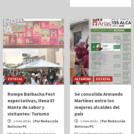
ESTATAL
ALTAMIRA
ESTATAL
Rompe Barbacha Fest
Se consolida Armando
expectativas, llena El
Martínez entre los
Mante de sabor y
mejores alcaldes del
visitantes: Turismo
país
1 mes atrás
| Por Redacción
1 mes atrás
| Por Redacción
Noticias PC
Noticias PC
Viven la fiesta con música,
El presidente municipal de