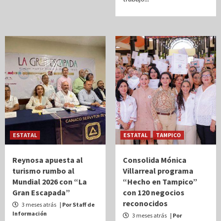
ESTATAL
ESTATAL
TAMPICO
Reynosa apuesta al
Consolida Mónica
turismo rumbo al
Villarreal programa
Mundial 2026 con “La
“Hecho en Tampico”
Gran Escapada”
con 120 negocios
reconocidos
3 meses atrás
| Por Staff de
Información
3 meses atrás
| Por