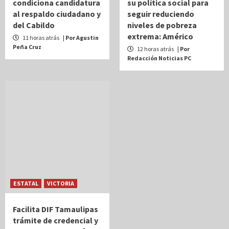
condiciona candidatura
su política social para
al respaldo ciudadano y
seguir reduciendo
del Cabildo
niveles de pobreza
extrema: Américo
11 horas atrás
| Por Agustin
Peña Cruz
12 horas atrás
| Por
Redacción Noticias PC
ESTATAL
VICTORIA
Facilita DIF Tamaulipas
trámite de credencial y