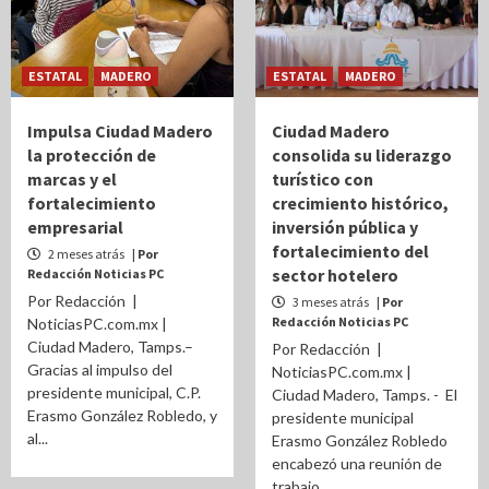
ESTATAL
MADERO
ESTATAL
MADERO
Impulsa Ciudad Madero
Ciudad Madero
la protección de
consolida su liderazgo
marcas y el
turístico con
fortalecimiento
crecimiento histórico,
empresarial
inversión pública y
fortalecimiento del
2 meses atrás
| Por
sector hotelero
Redacción Noticias PC
Por Redacción |
3 meses atrás
| Por
Redacción Noticias PC
NoticiasPC.com.mx |
Ciudad Madero, Tamps.–
Por Redacción |
Gracias al impulso del
NoticiasPC.com.mx |
presidente municipal, C.P.
Ciudad Madero, Tamps. - El
Erasmo González Robledo, y
presidente municipal
al...
Erasmo González Robledo
encabezó una reunión de
trabajo...