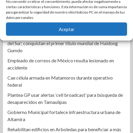
para garantizar un trato digno y humanitario a los
No consentir o retirar el consentimiento, puede afectar negativamente a
ciertas características y funciones. Esta información es de suma importancia
pacientes
para garantizar la seguridad de nuestro sitio Noticias PC en el manejo de tus
datos personales.
Promueve CEDES Altamira reinserción social con
exposición y venta de artesanías “OVNI-CEDES”
Aceptar
Ocho tamaulipecos hacen historia con México en Corea
del Sur; conquistan el primer título mundial de Haidong
Gumdo
Empleado de correos de México resulta lesionado en
accidente
Cae célula armada en Matamoros durante operativo
federal
Plantea GP usar alertas ‘cell broadcast’ para búsqueda de
desaparecidos en Tamaulipas
Gobierno Municipal fortalece infraestructura urbana de
Altamira
Rehabilitan edificios en Arboledas para beneficiar a más