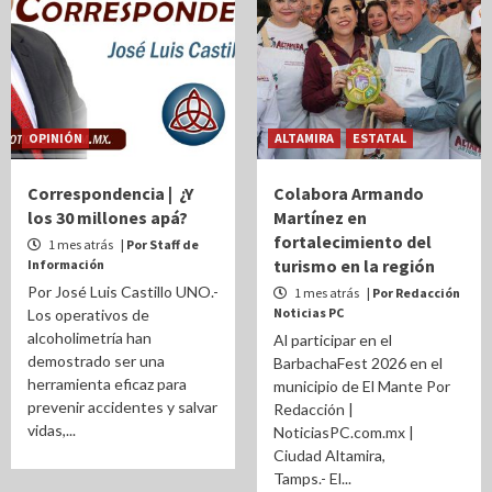
OPINIÓN
ALTAMIRA
ESTATAL
Correspondencia | ¿Y
Colabora Armando
los 30 millones apá?
Martínez en
fortalecimiento del
1 mes atrás
| Por Staff de
turismo en la región
Información
Por José Luis Castillo UNO.-
1 mes atrás
| Por Redacción
Noticias PC
Los operativos de
alcoholimetría han
Al participar en el
demostrado ser una
BarbachaFest 2026 en el
herramienta eficaz para
municipio de El Mante Por
prevenir accidentes y salvar
Redacción |
vidas,...
NoticiasPC.com.mx |
Ciudad Altamira,
Tamps.- El...