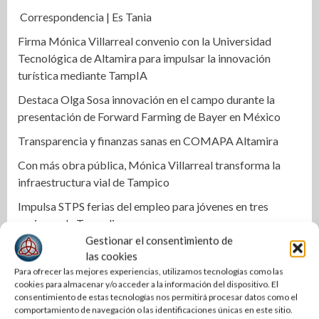
Correspondencia | Es Tania
Firma Mónica Villarreal convenio con la Universidad
Tecnológica de Altamira para impulsar la innovación
turística mediante TampIA
Destaca Olga Sosa innovación en el campo durante la
presentación de Forward Farming de Bayer en México
Transparencia y finanzas sanas en COMAPA Altamira
Con más obra pública, Mónica Villarreal transforma la
infraestructura vial de Tampico
Impulsa STPS ferias del empleo para jóvenes en tres
regiones de Tamaulipas
Gestionar el consentimiento de
Impulsa Tamaulipas exportación de productos locales con
las cookies
programa “De Tamaulipas para Texas, exportar también
Para ofrecer las mejores experiencias, utilizamos tecnologías como las
es para ti”
cookies para almacenar y/o acceder a la información del dispositivo. El
consentimiento de estas tecnologías nos permitirá procesar datos como el
Instala Sector Salud Comité Estatal de Calidad en Salud
comportamiento de navegación o las identificaciones únicas en este sitio.