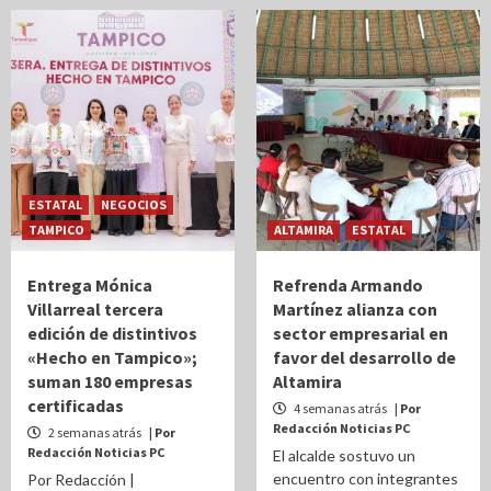
ESTATAL
NEGOCIOS
TAMPICO
ALTAMIRA
ESTATAL
Entrega Mónica
Refrenda Armando
Villarreal tercera
Martínez alianza con
edición de distintivos
sector empresarial en
«Hecho en Tampico»;
favor del desarrollo de
suman 180 empresas
Altamira
certificadas
4 semanas atrás
| Por
Redacción Noticias PC
2 semanas atrás
| Por
Redacción Noticias PC
El alcalde sostuvo un
encuentro con integrantes
Por Redacción |