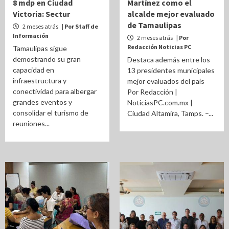
8 mdp en Ciudad
Martínez como el
Victoria: Sectur
alcalde mejor evaluado
de Tamaulipas
2 meses atrás
| Por Staff de
Información
2 meses atrás
| Por
Redacción Noticias PC
Tamaulipas sigue
demostrando su gran
Destaca además entre los
capacidad en
13 presidentes municipales
infraestructura y
mejor evaluados del país
conectividad para albergar
Por Redacción |
grandes eventos y
NoticiasPC.com.mx |
consolidar el turismo de
Ciudad Altamira, Tamps. –...
reuniones...