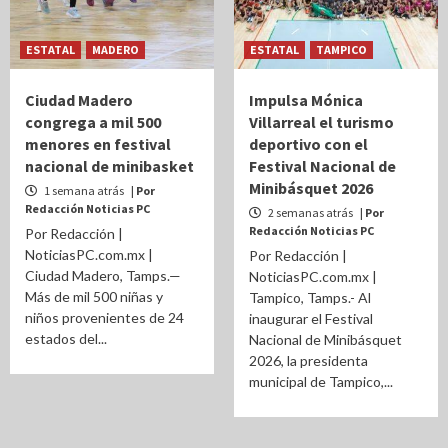
ESTATAL
MADERO
ESTATAL
TAMPICO
Ciudad Madero
Impulsa Mónica
congrega a mil 500
Villarreal el turismo
menores en festival
deportivo con el
nacional de minibasket
Festival Nacional de
Minibásquet 2026
1 semana atrás
| Por
Redacción Noticias PC
2 semanas atrás
| Por
Redacción Noticias PC
Por Redacción |
NoticiasPC.com.mx |
Por Redacción |
Ciudad Madero, Tamps.—
NoticiasPC.com.mx |
Más de mil 500 niñas y
Tampico, Tamps.- Al
niños provenientes de 24
inaugurar el Festival
estados del...
Nacional de Minibásquet
2026, la presidenta
municipal de Tampico,...