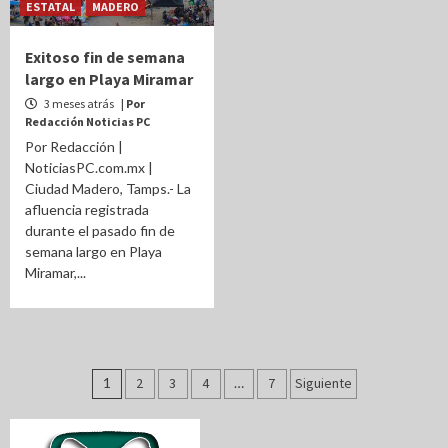
ESTATAL
MADERO
Exitoso fin de semana
largo en Playa Miramar
3 meses atrás
| Por
Redacción Noticias PC
Por Redacción |
NoticiasPC.com.mx |
Ciudad Madero, Tamps.- La
afluencia registrada
durante el pasado fin de
semana largo en Playa
Miramar,...
Paginación
1
2
3
4
…
7
Siguiente
de