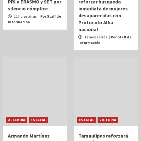
PRI a ERASMO y SET por
reforzar búsqueda
silencio cómplice
inmediata de mujeres
desaparecidas con
11 horas atrás
| Por Staff de
Protocolo Alba
Información
nacional
11 horas atrás
| Por Staff de
Información
ALTAMIRA
ESTATAL
ESTATAL
VICTORIA
Armando Martínez
Tamaulipas reforzará