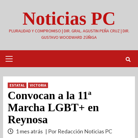
Saltar
Noticias PC
al
contenido
PLURALIDAD Y COMPROMISO | DIR. GRAL. AGUSTIN PEÑA CRUZ | DIR.
GUSTAVO WOODWARD ZÚÑIGA
Menú
primario
ESTATAL
VICTORIA
Convocan a la 11ª
Marcha LGBT+ en
Reynosa
1 mes atrás
| Por Redacción Noticias PC