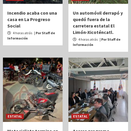
Incendio acaba con una
Un automóvil derrapó y
casa en La Progreso
quedó fuera de la
Social
carretera estatal El
Limón-Xicoténcatl.
4 horas atrás
| Por Staff de
Información
4 horas atrás
| Por Staff de
Información
ESTATAL
ESTATAL