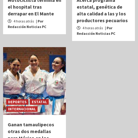
Motociclista termina en
Acerca programa
el hospital tras
estatal, genética de
derrapar en El Mante
alta calidad a las y los
productores pecuarios
4 horas atrás
| Por
Redacción Noticias PC
4 horas atrás
| Por
Redacción Noticias PC
DEPORTES
ESTATAL
INTERNACIONAL
Ganan tamaulipecos
otras dos medallas