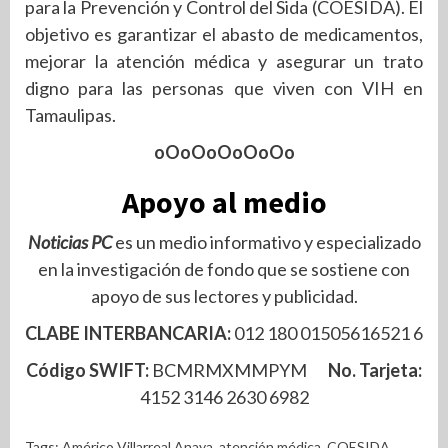
para la Prevención y Control del Sida (COESIDA). El
objetivo es garantizar el abasto de medicamentos,
mejorar la atención médica y asegurar un trato
digno para las personas que viven con VIH en
Tamaulipas.
oOoOoOoOoOo
Apoyo al medio
Noticias PC
es un medio informativo y especializado
en la investigación de fondo que se sostiene con
apoyo de sus lectores y publicidad.
CLABE INTERBANCARIA:
012 180 01505616521 6
Código SWIFT:
BCMRMXMMPYM
No. Tarjeta:
4152 3146 2630 6982
Tags:
Américo Villarreal Anaya
,
atención médica
,
COESIDA
,