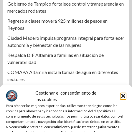
Gobierno de Tampico fortalece control y transparencia en
mercados rodantes
Regreso a clases moverá 925 millones de pesos en
Reynosa
Ciudad Madero impulsa programa integral para fortalecer
autonomía y bienestar de las mujeres
Respalda DIF Altamira a familias en situación de
vulnerabilidad
COMAPA Altamira instala tomas de agua en diferentes
sectores
Respalda la SET acuerdos de la CONAEDU sobre redes
Gestionar el consentimiento de
sociales y escuelas militarizadas
las cookies
Para ofrecer las mejores experiencias, utilizamos tecnologías como las
Cierra PAN disputa por dirigencia en Tamaulipas
cookies para almacenar y/o acceder a la información del dispositivo. El
Se mantiene Armando Martínez entre los mejores alcaldes
consentimiento de estas tecnologías nos permitirá procesar datos como el
comportamiento de navegación o las identificaciones únicas en este sitio.
del país y número uno en Tamaulipas
No consentir o retirar el consentimiento, puede afectar negativamente a