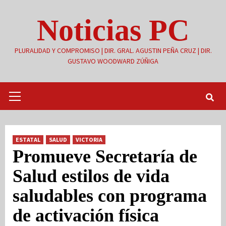
Saltar
Noticias PC
al
contenido
PLURALIDAD Y COMPROMISO | DIR. GRAL. AGUSTIN PEÑA CRUZ | DIR.
GUSTAVO WOODWARD ZÚÑIGA
Menú
primario
ESTATAL
SALUD
VICTORIA
Promueve Secretaría de
Salud estilos de vida
saludables con programa
de activación física