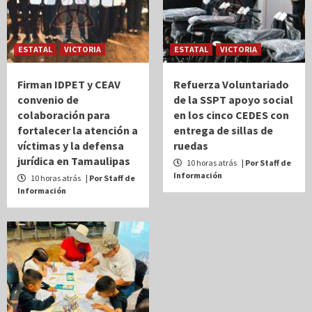
ESTATAL
VICTORIA
ESTATAL
VICTORIA
Firman IDPET y CEAV
Refuerza Voluntariado
convenio de
de la SSPT apoyo social
colaboración para
en los cinco CEDES con
fortalecer la atención a
entrega de sillas de
víctimas y la defensa
ruedas
jurídica en Tamaulipas
10 horas atrás
| Por Staff de
Información
10 horas atrás
| Por Staff de
Información