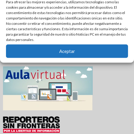
Para ofrecer las mejores experiencias, utilizamos tecnologías como las
Alejandra Quintos rompe el silencio y exige avances en la
cookies para almacenar y/o acceder a la información del dispositivo. El
consentimiento de estas tecnologías nos permitirá procesar datos como el
investigación
comportamiento de navegación o las identificaciones únicas en este sitio.
No consentir o retirar el consentimiento, puede afectar negativamente a
Localizan a un hombre sin vida en canal de riego de
ciertas características y funciones. Esta información es de suma importancia
Xicoténcatl
para garantizar la seguridad de nuestro sitio Noticias PC en el manejo de tus
datos personales.
Se incendia dulcería en pleno centro de El Mante; una
persona resulta intoxicada
Aceptar