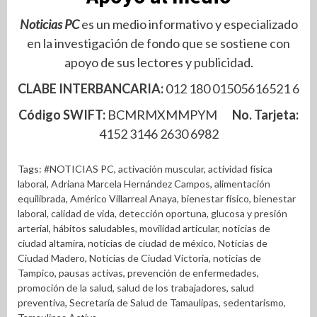
Noticias PC
es un medio informativo y especializado
en la investigación de fondo que se sostiene con
apoyo de sus lectores y publicidad.
CLABE INTERBANCARIA:
012 180 01505616521 6
Código SWIFT:
BCMRMXMMPYM
No. Tarjeta:
4152 3146 2630 6982
Tags:
#NOTICIAS PC
,
activación muscular
,
actividad física
laboral
,
Adriana Marcela Hernández Campos
,
alimentación
equilibrada
,
Américo Villarreal Anaya
,
bienestar físico
,
bienestar
laboral
,
calidad de vida
,
detección oportuna
,
glucosa y presión
arterial
,
hábitos saludables
,
movilidad articular
,
noticias de
ciudad altamira
,
noticias de ciudad de méxico
,
Noticias de
Ciudad Madero
,
Noticias de Ciudad Victoria
,
noticias de
Tampico
,
pausas activas
,
prevención de enfermedades
,
promoción de la salud
,
salud de los trabajadores
,
salud
preventiva
,
Secretaría de Salud de Tamaulipas
,
sedentarismo
,