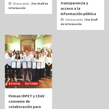
transparencia y
8 horas atrás
| Por Staff de
acceso a la
Información
información pública
10 horas atrás
| Por Staff
de Información
ESTATAL
VICTORIA
Firman IDPET y CEAV
convenio de
colaboración para