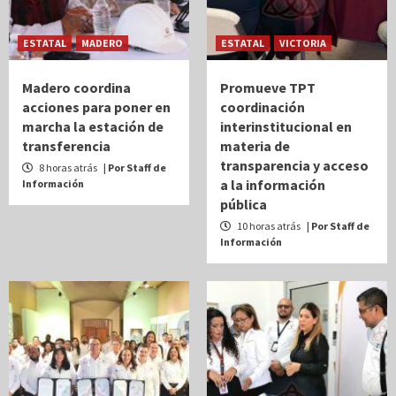
ESTATAL
MADERO
ESTATAL
VICTORIA
Madero coordina
Promueve TPT
acciones para poner en
coordinación
marcha la estación de
interinstitucional en
transferencia
materia de
transparencia y acceso
8 horas atrás
| Por Staff de
a la información
Información
pública
10 horas atrás
| Por Staff de
Información