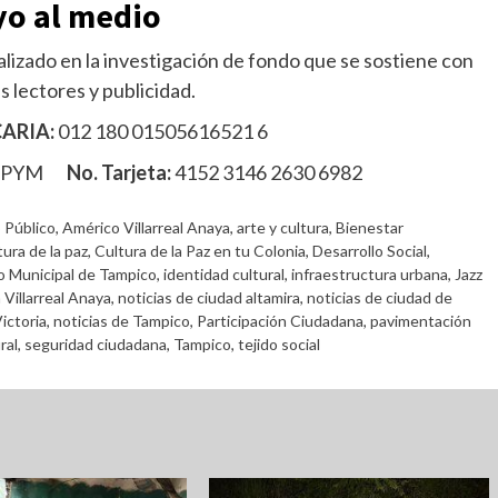
o al medio
lizado en la investigación de fondo que se sostiene con
s lectores y publicidad.
ARIA:
012 180 01505616521 6
MPYM
No. Tarjeta:
4152 3146 2630 6982
 Público
,
Américo Villarreal Anaya
,
arte y cultura
,
Bienestar
tura de la paz
,
Cultura de la Paz en tu Colonia
,
Desarrollo Social
,
 Municipal de Tampico
,
identidad cultural
,
infraestructura urbana
,
Jazz
Villarreal Anaya
,
noticias de ciudad altamira
,
noticias de ciudad de
ictoria
,
noticias de Tampico
,
Participación Ciudadana
,
pavimentación
ral
,
seguridad ciudadana
,
Tampico
,
tejido social