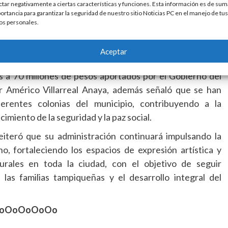
impulso a la actividad cultural, su administración ha
ctar negativamente a ciertas características y funciones. Esta información es de sum
ortancia para garantizar la seguridad de nuestro sitio Noticias PC en el manejo de tus
ructura y mejoramiento urbano orientado a fortalecer la
os personales.
 generar entornos más seguros para la convivencia social.
 primeros 19 meses de gobierno se han pavimentado
Aceptar
 distintos sectores de la ciudad, mediante una inversión
s a 70 millones de pesos aportados por el Gobierno del
 Américo Villarreal Anaya, además señaló que se han
erentes colonias del municipio, contribuyendo a la
imiento de la seguridad y la paz social.
reiteró que su administración continuará impulsando la
o, fortaleciendo los espacios de expresión artística y
urales en toda la ciudad, con el objetivo de seguir
 las familias tampiqueñas y el desarrollo integral del
oOoOoOoOo