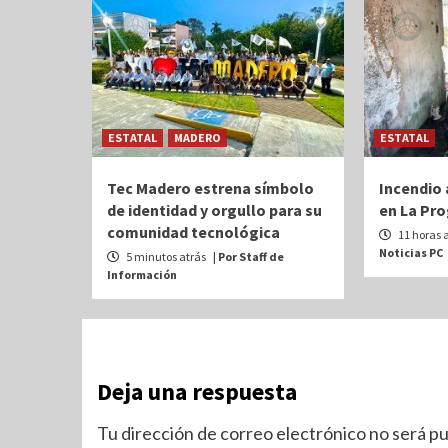
ESTATAL
MADERO
ESTATAL
Tec Madero estrena símbolo
Incendio 
de identidad y orgullo para su
en La Pro
comunidad tecnológica
11 horas 
Noticias PC
5 minutos atrás
| Por Staff de
Información
Deja una respuesta
Tu dirección de correo electrónico no será pu