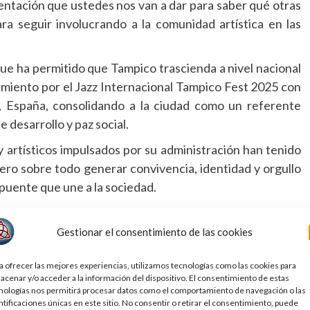
mentación que ustedes nos van a dar para saber qué otras
ra seguir involucrando a la comunidad artística en las
ue ha permitido que Tampico trascienda a nivel nacional
cimiento por el Jazz Internacional Tampico Fest 2025 con
d, España, consolidando a la ciudad como un referente
 desarrollo y paz social.
 artísticos impulsados por su administración han tenido
pero sobre todo generar convivencia, identidad y orgullo
puente que une a la sociedad.
 Cultura de la Paz en tu Colonia representan la esencia
as directamente a los espacios públicos para fortalecer la
Gestionar el consentimiento de las cookies
 fomentar la participación ciudadana a través del arte;
a ofrecer las mejores experiencias, utilizamos tecnologías como las cookies para
ximadamente 108 presentaciones en distintas colonias de
acenar y/o acceder a la información del dispositivo. El consentimiento de estas
nologías nos permitirá procesar datos como el comportamiento de navegación o las
ntificaciones únicas en este sitio. No consentir o retirar el consentimiento, puede