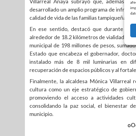
Villarreal Anaya subrayó que, además del 
afe
imp
desarrollado un amplio programa de infraest
dat
calidad de vida de las familias tampiqueñas y
En ese sentido, destacó que durante los
alrededor de 18.2 kilómetros de vialidades en
municipal de 198 millones de pesos, sumado
Estado que encabeza el gobernador, doctor
instalado más de 8 mil luminarias en dif
recuperación de espacios públicos y al fortalec
Finalmente, la alcaldesa Mónica Villarreal 
cultura como un eje estratégico de gobiern
promoviendo el acceso a actividades cult
consolidando la paz social, el bienestar de
municipio.
oO