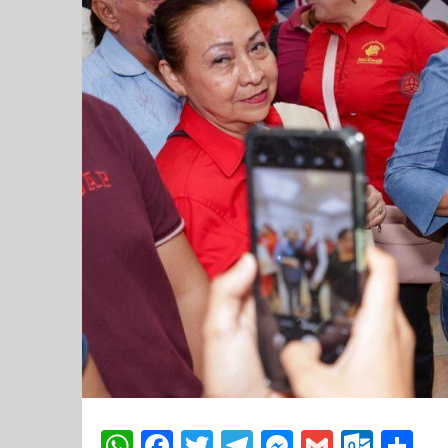
WhatsApp
Facebook
Twitter
Telegram
Messenger
Gmail
Outl
Co