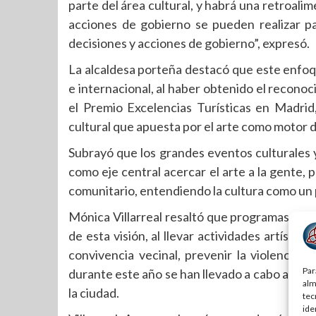
parte del área cultural, y habrá una retroali
acciones de gobierno se pueden realizar pa
decisiones y acciones de gobierno”, expresó.
La alcaldesa porteña destacó que este enfoq
e internacional, al haber obtenido el recono
el Premio Excelencias Turísticas en Madri
cultural que apuesta por el arte como motor de
Subrayó que los grandes eventos culturales y
como eje central acercar el arte a la gente, 
comunitario, entendiendo la cultura como un 
Mónica Villarreal resaltó que programas como
de esta visión, al llevar actividades artístic
convivencia vecinal, prevenir la violencia y
Par
durante este año se han llevado a cabo apro
alm
la ciudad.
tec
ide