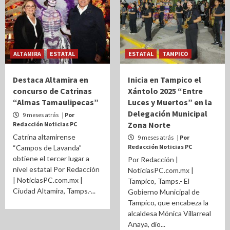
ALTAMIRA
ESTATAL
ESTATAL
TAMPICO
Destaca Altamira en
Inicia en Tampico el
concurso de Catrinas
Xántolo 2025 “Entre
“Almas Tamaulipecas”
Luces y Muertos” en la
Delegación Municipal
9 meses atrás
| Por
Zona Norte
Redacción Noticias PC
Catrina altamirense
9 meses atrás
| Por
Redacción Noticias PC
“Campos de Lavanda”
obtiene el tercer lugar a
Por Redacción |
nivel estatal Por Redacción
NoticiasPC.com.mx |
| NoticiasPC.com.mx |
Tampico, Tamps.- El
Ciudad Altamira, Tamps.-...
Gobierno Municipal de
Tampico, que encabeza la
alcaldesa Mónica Villarreal
Anaya, dio...