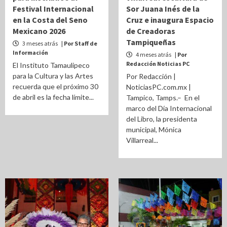
Festival Internacional
Sor Juana Inés de la
en la Costa del Seno
Cruz e inaugura Espacio
Mexicano 2026
de Creadoras
Tampiqueñas
3 meses atrás
| Por Staff de
Información
4 meses atrás
| Por
Redacción Noticias PC
El Instituto Tamaulipeco
para la Cultura y las Artes
Por Redacción |
recuerda que el próximo 30
NoticiasPC.com.mx |
de abril es la fecha límite...
Tampico, Tamps.– En el
marco del Día Internacional
del Libro, la presidenta
municipal, Mónica
Villarreal...