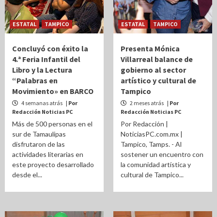
ESTATAL
TAMPICO
ESTATAL
TAMPICO
Concluyó con éxito la
Presenta Mónica
4.ª Feria Infantil del
Villarreal balance de
Libro y la Lectura
gobierno al sector
“Palabras en
artístico y cultural de
Movimiento» en BARCO
Tampico
4 semanas atrás
| Por
2 meses atrás
| Por
Redacción Noticias PC
Redacción Noticias PC
Más de 500 personas en el
Por Redacción |
sur de Tamaulipas
NoticiasPC.com.mx |
disfrutaron de las
Tampico, Tamps. - Al
actividades literarias en
sostener un encuentro con
este proyecto desarrollado
la comunidad artística y
desde el...
cultural de Tampico...