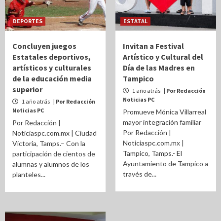
DEPORTES
ESTATAL
Concluyen juegos
Invitan a Festival
Estatales deportivos,
Artístico y Cultural del
artísticos y culturales
Día de las Madres en
de la educación media
Tampico
superior
1 año atrás
| Por Redacción
Noticias PC
1 año atrás
| Por Redacción
Noticias PC
Promueve Mónica Villarreal
mayor integración familiar
Por Redacción |
Por Redacción |
Noticiaspc.com.mx | Ciudad
Noticiaspc.com.mx |
Victoria, Tamps.– Con la
Tampico, Tamps.- El
participación de cientos de
Ayuntamiento de Tampico a
alumnas y alumnos de los
través de...
planteles...