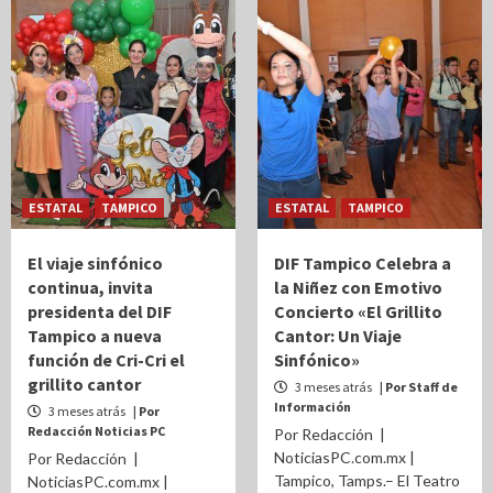
ESTATAL
TAMPICO
ESTATAL
TAMPICO
El viaje sinfónico
DIF Tampico Celebra a
continua, invita
la Niñez con Emotivo
presidenta del DIF
Concierto «El Grillito
Tampico a nueva
Cantor: Un Viaje
función de Cri-Cri el
Sinfónico»
grillito cantor
3 meses atrás
| Por Staff de
Información
3 meses atrás
| Por
Redacción Noticias PC
Por Redacción |
NoticiasPC.com.mx |
Por Redacción |
Tampico, Tamps.– El Teatro
NoticiasPC.com.mx |