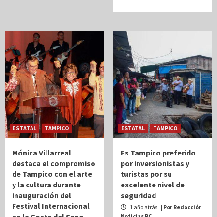
ESTATAL
TAMPICO
ESTATAL
TAMPICO
Mónica Villarreal
Es Tampico preferido
destaca el compromiso
por inversionistas y
de Tampico con el arte
turistas por su
y la cultura durante
excelente nivel de
inauguración del
seguridad
Festival Internacional
1 año atrás
| Por Redacción
en la Costa del Seno
Noticias PC