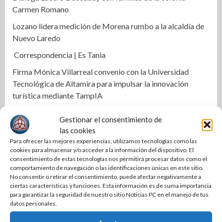
Carmen Romano
Lozano lidera medición de Morena rumbo a la alcaldía de
Nuevo Laredo
Correspondencia | Es Tania
Firma Mónica Villarreal convenio con la Universidad
Tecnológica de Altamira para impulsar la innovación
turística mediante TampIA
Destaca Olga Sosa innovación en el campo durante la
Gestionar el consentimiento de
presentación de Forward Farming de Bayer en México
las cookies
Transparencia y finanzas sanas en COMAPA Altamira
Para ofrecer las mejores experiencias, utilizamos tecnologías como las
cookies para almacenar y/o acceder a la información del dispositivo. El
Con más obra pública, Mónica Villarreal transforma la
consentimiento de estas tecnologías nos permitirá procesar datos como el
comportamiento de navegación o las identificaciones únicas en este sitio.
infraestructura vial de Tampico
No consentir o retirar el consentimiento, puede afectar negativamente a
ciertas características y funciones. Esta información es de suma importancia
Impulsa STPS ferias del empleo para jóvenes en tres
para garantizar la seguridad de nuestro sitio Noticias PC en el manejo de tus
regiones de Tamaulipas
datos personales.
Impulsa Tamaulipas exportación de productos locales con