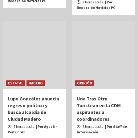
Redacción Noticias PC
7 horas atrás
| Por
Redacción Noticias PC
ESTATAL
MADERO
OPINIÓN
Lupe González anuncia
Una Tras Otra |
regreso político y
Turistean en la CDM
busca alcaldía de
aspirantes a
Ciudad Madero
coordinadores
7 horas atrás
| Por Agustin
8 horas atrás
| Por Staff de
Peña Cruz
Información