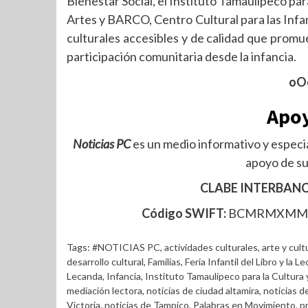
Bienestar Social, el Instituto Tamaulipeco para
Artes y BARCO, Centro Cultural para las Inf
culturales accesibles y de calidad que promuev
participación comunitaria desde la infancia.
oO
Apoy
Noticias PC
es un medio informativo y especia
apoyo de su
CLABE INTERBANC
Código SWIFT:
BCMRMXM
Tags:
#NOTICIAS PC
,
actividades culturales
,
arte y cult
desarrollo cultural
,
Familias
,
Feria Infantil del Libro y la L
Lecanda
,
Infancia
,
Instituto Tamaulipeco para la Cultura 
mediación lectora
,
noticias de ciudad altamira
,
noticias d
Victoria
,
noticias de Tampico
,
Palabras en Movimiento
,
p