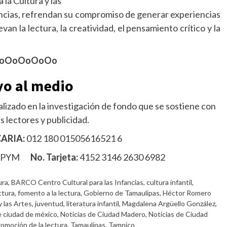
 la Cultura y las
ancias, refrendan su compromiso de generar experiencias
an la lectura, la creatividad, el pensamiento crítico y la
oOoOoOoOo
o al medio
lizado en la investigación de fondo que se sostiene con
s lectores y publicidad.
ARIA:
012 180 01505616521 6
MPYM
No. Tarjeta:
4152 3146 2630 6982
ura
,
BARCO Centro Cultural para las Infancias
,
cultura infantil
,
ectura
,
fomento a la lectura
,
Gobierno de Tamaulipas
,
Héctor Romero
y las Artes
,
juventud
,
literatura infantil
,
Magdalena Argüello González
,
e ciudad de méxico
,
Noticias de Ciudad Madero
,
Noticias de Ciudad
romoción de la lectura
,
Tamaulipas
,
Tampico