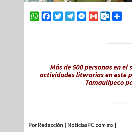
WhatsApp
Facebook
Twitter
Telegram
Messenger
Gmail
Outl
Co
Más de 500 personas en el 
actividades literarias en este 
Tamaulipeco par
Por Redacción | NoticiasPC.com.mx |