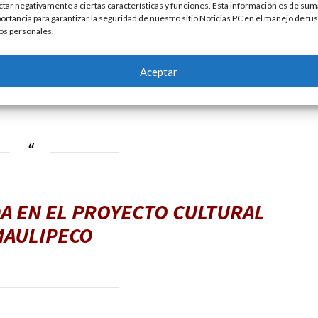
turas dramatizadas y narraciones escénicas, además de
ctar negativamente a ciertas características y funciones. Esta información es de sum
ortancia para garantizar la seguridad de nuestro sitio Noticias PC en el manejo de tus
nsibilización sobre el cuidado de los animales.
os personales.
 promotores de lectura, artistas, editoriales, librerías e
as infancias y sus familias a la lectura y las artes mediante
Aceptar
tes.
A EN EL PROYECTO CULTURAL
MAULIPECO