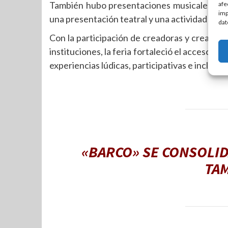
También hubo presentaciones musicales, lec
afe
imp
una presentación teatral y una actividad de se
dat
Con la participación de creadoras y creadores,
instituciones, la feria fortaleció el acceso de l
experiencias lúdicas, participativas e incluyen
«BARCO» SE CONSOLID
TA