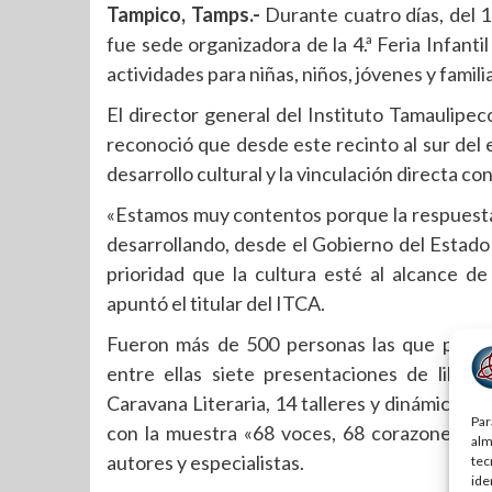
Tampico, Tamps.-
Durante cuatro días, del 1 
fue sede organizadora de la 4.ª Feria Infanti
actividades para niñas, niños, jóvenes y famili
El director general del Instituto Tamaulipe
reconoció que desde este recinto al sur del
desarrollo cultural y la vinculación directa co
«Estamos muy contentos porque la respuesta 
desarrollando, desde el Gobierno del Estado
prioridad que la cultura esté al alcance de
apuntó el titular del ITCA.
Fueron más de 500 personas las que participa
entre ellas siete presentaciones de libros
Caravana Literaria, 14 talleres y dinámicas d
Par
con la muestra «68 voces, 68 corazones» de
alm
autores y especialistas.
tec
ide