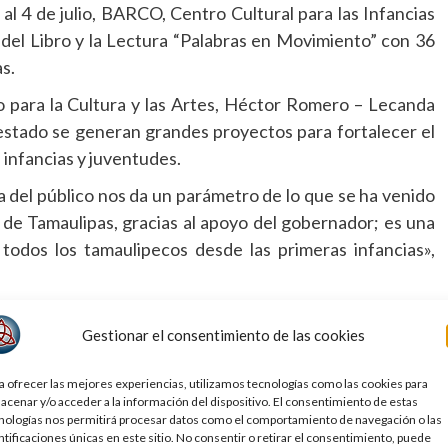
al 4 de julio, BARCO, Centro Cultural para las Infancias
l del Libro y la Lectura “Palabras en Movimiento” con 36
as.
co para la Cultura y las Artes, Héctor Romero – Lecanda
 estado se generan grandes proyectos para fortalecer el
n infancias y juventudes.
del público nos da un parámetro de lo que se ha venido
 de Tamaulipas, gracias al apoyo del gobernador; es una
 todos los tamaulipecos desde las primeras infancias»,
ron de actividades literarias, artísticas y culturales;
Gestionar el consentimiento de las cookies
 y proyectos editoriales, cuatro presentaciones de la
e mediación lectora y creatividad, tres funciones de cine
a ofrecer las mejores experiencias, utilizamos tecnologías como las cookies para
 Canal Once y tres charlas y entrevistas con autoras,
acenar y/o acceder a la información del dispositivo. El consentimiento de estas
nologías nos permitirá procesar datos como el comportamiento de navegación o las
ntificaciones únicas en este sitio. No consentir o retirar el consentimiento, puede