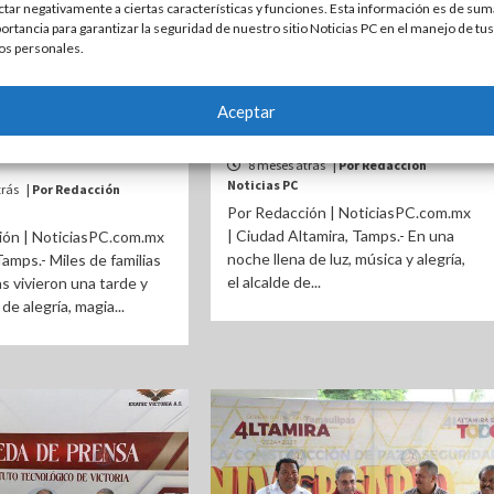
ctar negativamente a ciertas características y funciones. Esta información es de sum
ortancia para garantizar la seguridad de nuestro sitio Noticias PC en el manejo de tus
TAMPICO
ALTAMIRA
ESTATAL
os personales.
larreal da inicio a las
Encienden Pino Monumental en
Aceptar
ones decembrinas
Altamira y dan inicio a las
cendido del Pino
fiestas decembrinas
8 meses atrás
| Por Redacción
Noticias PC
trás
| Por Redacción
Por Redacción | NoticiasPC.com.mx
| Ciudad Altamira, Tamps.- En una
ión | NoticiasPC.com.mx
noche llena de luz, música y alegría,
Tamps.- Miles de familias
el alcalde de...
 vivieron una tarde y
de alegría, magia...