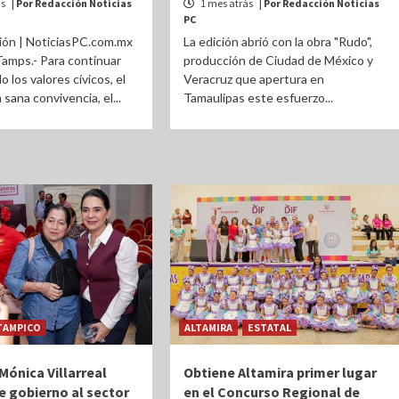
ás
| Por Redacción Noticias
1 mes atrás
| Por Redacción Noticias
PC
ión | NoticiasPC.com.mx
La edición abrió con la obra "Rudo",
Tamps.- Para continuar
producción de Ciudad de México y
 los valores cívicos, el
Veracruz que apertura en
 sana convivencia, el...
Tamaulipas este esfuerzo...
TAMPICO
ALTAMIRA
ESTATAL
Mónica Villarreal
Obtiene Altamira primer lugar
e gobierno al sector
en el Concurso Regional de