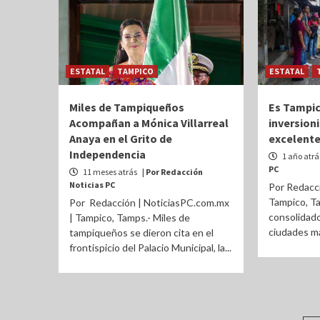
ESTATAL
TAMPICO
ESTATAL
Miles de Tampiqueños
Es Tampic
Acompañan a Mónica Villarreal
inversioni
Anaya en el Grito de
excelente
Independencia
1 año atr
PC
11 meses atrás
| Por Redacción
Noticias PC
Por Redacci
Tampico, Ta
Por Redacción | NoticiasPC.com.mx
consolidado
| Tampico, Tamps.- Miles de
ciudades má
tampiqueños se dieron cita en el
frontispicio del Palacio Municipal, la...