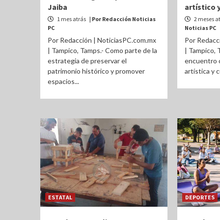
Jaiba
artístico 
1 mes atrás
| Por Redacción Noticias
2 meses a
PC
Noticias PC
Por Redacción | NoticiasPC.com.mx
Por Redacc
| Tampico, Tamps.- Como parte de la
| Tampico, 
estrategia de preservar el
encuentro 
patrimonio histórico y promover
artística y 
espacios...
ESTATAL
DEPORTES