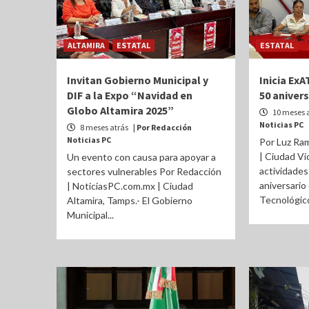
ALTAMIRA
ESTATAL
ESTATAL
Invitan Gobierno Municipal y
Inicia ExA
DIF a la Expo “Navidad en
50 anivers
Globo Altamira 2025”
10 meses 
Noticias PC
8 meses atrás
| Por Redacción
Noticias PC
Por Luz Ra
| Ciudad Vi
Un evento con causa para apoyar a
actividades
sectores vulnerables Por Redacción
aniversario 
| NoticiasPC.com.mx | Ciudad
Tecnológico
Altamira, Tamps.- El Gobierno
Municipal...