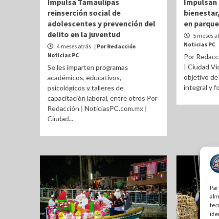
Impulsa Tamaulipas
Impulsan 
reinserción social de
bienestar,
adolescentes y prevención del
en parque
delito en la juventud
5 meses a
Noticias PC
4 meses atrás
| Por Redacción
Noticias PC
Por Redacc
| Ciudad Vi
Se les imparten programas
objetivo de
académicos, educativos,
integral y f
psicológicos y talleres de
capacitación laboral, entre otros Por
Redacción | NoticiasPC.com.mx |
Ciudad...
Par
alm
tec
ide