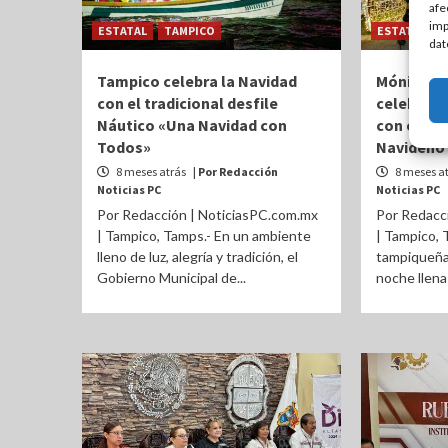
afe
imp
ESTATAL
TAMPICO
ESTATAL
dat
Tampico celebra la Navidad
Mónica Vil
con el tradicional desfile
celebraci
Náutico «Una Navidad con
con el en
Todos»
Navideño
8 meses atrás
| Por Redacción
8 meses a
Noticias PC
Noticias PC
Por Redacción | NoticiasPC.com.mx
Por Redacc
| Tampico, Tamps.- En un ambiente
| Tampico, 
lleno de luz, alegría y tradición, el
tampiqueñas
Gobierno Municipal de...
noche llena 