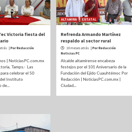
ALTAMIRA
ESTATAL
Tec Victoria fiesta del
Refrenda Armando Martínez
ario
respaldo al sector rural
atrás
| Por Redacción
10 meses atrás
| Por Redacción
Noticias PC
mos | NoticiasPC.com.mx
Alcalde altamirense encabeza
ctoria, Tamps.- Las
festejos por el 101 Aniversario de la
 para celebrar el 50
Fundación del Ejido Cuauhtémoc Por
del Instituto
Redacción | NoticiasPC.com.mx |
 de...
Ciudad...