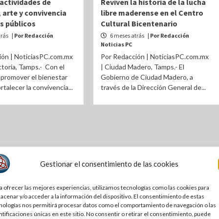
actividades de
Reviven la historia de la lucha
 arte y convivencia
libre maderense en el Centro
s públicos
Cultural Bicentenario
trás
| Por Redacción
6 meses atrás
| Por Redacción
Noticias PC
ión | NoticiasPC.com.mx
Por Redacción | NoticiasPC.com.mx
ctoria, Tamps.- Con el
| Ciudad Madero, Tamps.- El
 promover el bienestar
Gobierno de Ciudad Madero, a
ortalecer la convivencia...
través de la Dirección General de...
Gestionar el consentimiento de las cookies
a ofrecer las mejores experiencias, utilizamos tecnologías como las cookies para
acenar y/o acceder a la información del dispositivo. El consentimiento de estas
nologías nos permitirá procesar datos como el comportamiento de navegación o las
ntificaciones únicas en este sitio. No consentir o retirar el consentimiento, puede