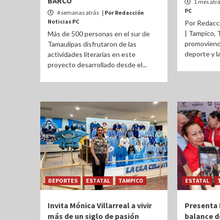
BARCO
1 mes atr
PC
4 semanas atrás
| Por Redacción
Noticias PC
Por Redacc
| Tampico, 
Más de 500 personas en el sur de
promoviendo
Tamaulipas disfrutaron de las
deporte y la
actividades literarias en este
proyecto desarrollado desde el...
DEPORTES
ESTATAL
TAMPICO
ESTATAL
Invita Mónica Villarreal a vivir
Presenta 
más de un siglo de pasión
balance d