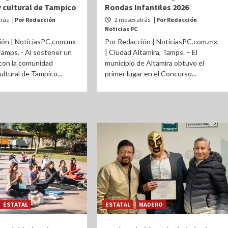
y cultural de Tampico
Rondas Infantiles 2026
trás
| Por Redacción
2 meses atrás
| Por Redacción
Noticias PC
ión | NoticiasPC.com.mx
Por Redacción | NoticiasPC.com.mx
Tamps. - Al sostener un
| Ciudad Altamira, Tamps. – El
con la comunidad
municipio de Altamira obtuvo el
cultural de Tampico...
primer lugar en el Concurso...
ESTATAL
ESTATAL
MADERO