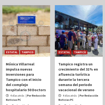
ESTATAL
TAMPICO
ESTATAL
TAMPICO
Mónica Villarreal
Tampico registra un
impulsa nuevas
crecimiento del 31% en
inversiones para
afluencia turística
Tampico con el inicio
durante la tercera
del complejo
semana del periodo
hospitalario 50 Doctors
vacacional de verano
4 días atrás
| Por Redacción
4 días atrás
| Por Redacción
Noticias PC
Noticias PC