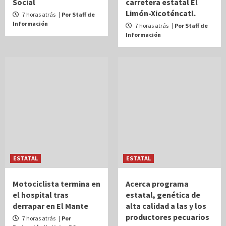
Social
carretera estatal El
Limón-Xicoténcatl.
7 horas atrás
| Por Staff de
Información
7 horas atrás
| Por Staff de
Información
ESTATAL
ESTATAL
Motociclista termina en
Acerca programa
el hospital tras
estatal, genética de
derrapar en El Mante
alta calidad a las y los
productores pecuarios
7 horas atrás
| Por