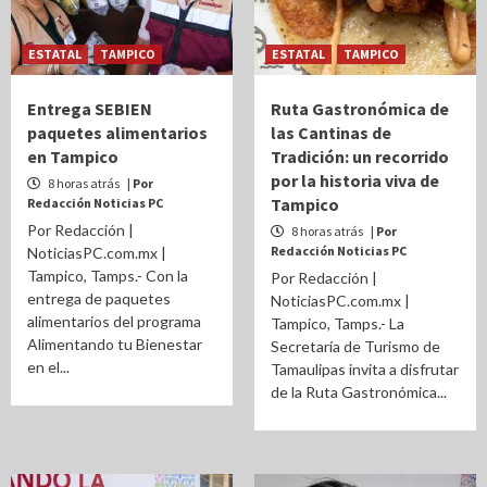
ESTATAL
TAMPICO
ESTATAL
TAMPICO
Entrega SEBIEN
Ruta Gastronómica de
paquetes alimentarios
las Cantinas de
en Tampico
Tradición: un recorrido
por la historia viva de
8 horas atrás
| Por
Tampico
Redacción Noticias PC
Por Redacción |
8 horas atrás
| Por
Redacción Noticias PC
NoticiasPC.com.mx |
Tampico, Tamps.- Con la
Por Redacción |
entrega de paquetes
NoticiasPC.com.mx |
alimentarios del programa
Tampico, Tamps.- La
Alimentando tu Bienestar
Secretaría de Turismo de
en el...
Tamaulipas invita a disfrutar
de la Ruta Gastronómica...