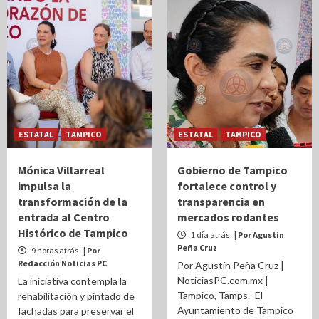
ESTATAL
TAMPICO
ESTATAL
TAMPICO
Mónica Villarreal
Gobierno de Tampico
impulsa la
fortalece control y
transformación de la
transparencia en
entrada al Centro
mercados rodantes
Histórico de Tampico
1 día atrás
| Por Agustin
Peña Cruz
9 horas atrás
| Por
Redacción Noticias PC
Por Agustín Peña Cruz |
NoticiasPC.com.mx |
La iniciativa contempla la
Tampico, Tamps.- El
rehabilitación y pintado de
Ayuntamiento de Tampico
fachadas para preservar el