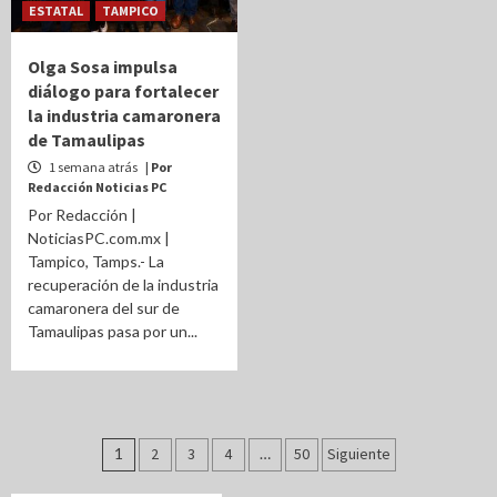
ESTATAL
TAMPICO
Olga Sosa impulsa
diálogo para fortalecer
la industria camaronera
de Tamaulipas
1 semana atrás
| Por
Redacción Noticias PC
Por Redacción |
NoticiasPC.com.mx |
Tampico, Tamps.- La
recuperación de la industria
camaronera del sur de
Tamaulipas pasa por un...
Paginación
1
2
3
4
…
50
Siguiente
de