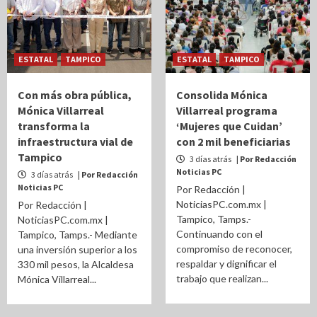
ESTATAL
TAMPICO
ESTATAL
TAMPICO
Con más obra pública,
Consolida Mónica
Mónica Villarreal
Villarreal programa
transforma la
‘Mujeres que Cuidan’
infraestructura vial de
con 2 mil beneficiarias
Tampico
3 días atrás
| Por Redacción
Noticias PC
3 días atrás
| Por Redacción
Noticias PC
Por Redacción |
NoticiasPC.com.mx |
Por Redacción |
Tampico, Tamps.-
NoticiasPC.com.mx |
Continuando con el
Tampico, Tamps.- Mediante
compromiso de reconocer,
una inversión superior a los
respaldar y dignificar el
330 mil pesos, la Alcaldesa
trabajo que realizan...
Mónica Villarreal...