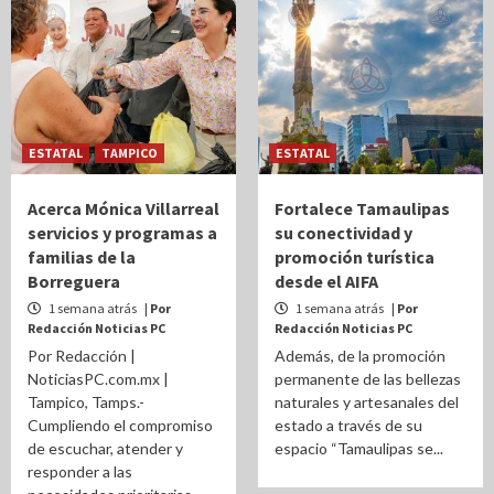
ESTATAL
TAMPICO
ESTATAL
Acerca Mónica Villarreal
Fortalece Tamaulipas
servicios y programas a
su conectividad y
familias de la
promoción turística
Borreguera
desde el AIFA
1 semana atrás
| Por
1 semana atrás
| Por
Redacción Noticias PC
Redacción Noticias PC
Por Redacción |
Además, de la promoción
NoticiasPC.com.mx |
permanente de las bellezas
Tampico, Tamps.-
naturales y artesanales del
Cumpliendo el compromiso
estado a través de su
de escuchar, atender y
espacio “Tamaulipas se...
responder a las