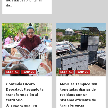
necesidades prioritarias
de...
ESTATAL
TAMPICO
ESTATAL
TAMPICO
Continúa Lucero
Moviliza Tampico 700
Deosdady llevando la
toneladas diarias de
transformación al
residuos con un
territorio
sistema eficiente de
transferencia
1 semana atrás
| Por