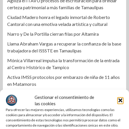
Agiliza el ITAVU procesos de escrituración para brindar
certeza patrimonial a más familias de Tamaulipas
Ciudad Madero honra el legado inmortal de Roberto
Cantoral con una emotiva velada artística y cultural
Narro y De la Portilla cierran filas por Altamira
Llama Abraham Vargas a recuperar la confianza de la base
trabajadora del ISSSTE en Tamaulipas
Mónica Villarreal impulsa la transformación de la entrada
al Centro Histórico de Tampico
Activa IMSS protocolos por embarazo de niña de 11 años
en Matamoros
Cabalgata une a los pueblos: Olga Sosa en el 399
Gestionar el consentimiento de
aniversario de Palmillas
las cookies
Para ofrecer las mejores experiencias, utilizamos tecnologías como las
Alertan por clima extremo en Tamaulipas
cookies para almacenar y/o acceder a la información del dispositivo. El
Mejora COMAPA Altamira red sanitaria en colonia Lázaro
consentimiento de estas tecnologías nos permitirá procesar datos como el
comportamiento de navegación o las identificaciones únicas en este sitio.
Cárdenas