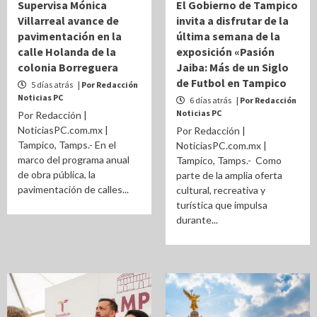
Supervisa Mónica
El Gobierno de Tampico
Villarreal avance de
invita a disfrutar de la
pavimentación en la
última semana de la
calle Holanda de la
exposición «Pasión
colonia Borreguera
Jaiba: Más de un Siglo
de Futbol en Tampico
5 días atrás
| Por Redacción
Noticias PC
6 días atrás
| Por Redacción
Noticias PC
Por Redacción |
NoticiasPC.com.mx |
Por Redacción |
Tampico, Tamps.- En el
NoticiasPC.com.mx |
marco del programa anual
Tampico, Tamps.- Como
de obra pública, la
parte de la amplia oferta
pavimentación de calles...
cultural, recreativa y
turística que impulsa
durante...