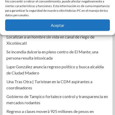
No consentir o retirar el consentimiento, puede afectar negativamente a
ciertas características y funciones. Esta información es de suma importancia
Fortalece Armando Martínez infraestructura educativa en
para garantizar la seguridad de nuestro sitio Noticias PC en el manejo de tus
Altamira
datos personales.
Alejandra Quintos rompe el silencio y exige avances en la
Aceptar
investigación
Localizan a un hombre sin vida en canal de riego de
Xicoténcatl
Se incendia dulcería en pleno centro de El Mante; una
persona resulta intoxicada
Lupe González anuncia regreso político y busca alcaldía
de Ciudad Madero
Una Tras Otra | Turistean en la CDM aspirantes a
coordinadores
Gobierno de Tampico fortalece control y transparencia en
mercados rodantes
Regreso a clases moverá 925 millones de pesos en