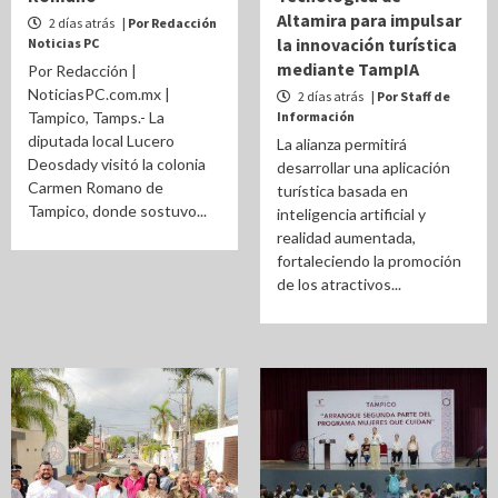
Altamira para impulsar
2 días atrás
| Por Redacción
la innovación turística
Noticias PC
mediante TampIA
Por Redacción |
NoticiasPC.com.mx |
2 días atrás
| Por Staff de
Tampico, Tamps.- La
Información
diputada local Lucero
La alianza permitirá
Deosdady visitó la colonia
desarrollar una aplicación
Carmen Romano de
turística basada en
Tampico, donde sostuvo...
inteligencia artificial y
realidad aumentada,
fortaleciendo la promoción
de los atractivos...