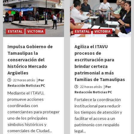
ESTATAL
VICTORIA
ESTATAL
VICTORIA
Impulsa Gobierno de
Agiliza el ITAVU
Tamaulipas la
procesos de
conservación del
escrituración para
histórico Mercado
brindar certeza
Argüelles
patrimonial a más
familias de Tamaulipas
22 horas atrás
| Por
Redacción Noticias PC
22 horas atrás
| Por
Redacción Noticias PC
Mediante el ITAVU,
promueve acciones
Fortalece la coordinación
coordinadas con
institucional para reducir
comerciantes para proteger
los tiempos de atención y
uno de los principales
facilitar el acceso a un
símbolos históricos y
patrimonio con respaldo
comerciales de Ciudad...
legal...