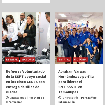
ESTATAL
VICTORIA
ESTATAL
VICTORIA
Refuerza Voluntariado
Abraham Vargas
de la SSPT apoyo social
Hernández se perfila
en los cinco CEDES con
para liderar el
entrega de sillas de
SNTISSSTE en
ruedas
Tamaulipas
2 horas atrás
| Por Staff de
9 horas atrás
| Por Staff de
Información
Información