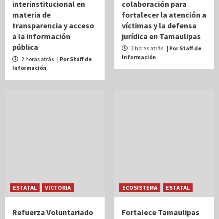
interinstitucional en
colaboración para
materia de
fortalecer la atención a
transparencia y acceso
víctimas y la defensa
a la información
jurídica en Tamaulipas
pública
2 horas atrás
| Por Staff de
Información
2 horas atrás
| Por Staff de
Información
ESTATAL
VICTORIA
ECOSISTEMA
ESTATAL
Refuerza Voluntariado
Fortalece Tamaulipas