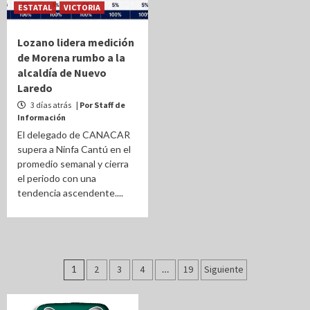
ESTATAL
VICTORIA
Lozano lidera medición
de Morena rumbo a la
alcaldía de Nuevo
Laredo
3 días atrás
| Por Staff de
Información
El delegado de CANACAR
supera a Ninfa Cantú en el
promedio semanal y cierra
el periodo con una
tendencia ascendente....
Paginación
1
2
3
4
…
19
Siguiente
de