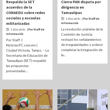
Respalda la SET
Cierra PAN disputa por
acuerdos de la
dirigencia en
CONAEDU sobre redes
Tamaulipas
sociales y escuelas
2 días atrás
| Por Staff de
militarizadas
Información
La resolución unánime de la
2 días atrás
| Por Staff de
Información
Comisión de Justicia
rechazó los señalamientos
Por Staff |
de irregularidades y ordenó
NoticiasPC.com.mx |
completar la integración de
Ciudad Victoria, Tamps. – La
la...
Secretaría de Educación de
Tamaulipas (SET) respaldó
las propuestas
presentadas...