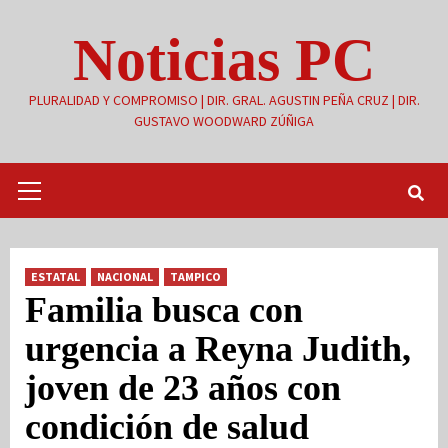
Saltar
Noticias PC
al
contenido
PLURALIDAD Y COMPROMISO | DIR. GRAL. AGUSTIN PEÑA CRUZ | DIR.
GUSTAVO WOODWARD ZÚÑIGA
Menú
primario
ESTATAL
NACIONAL
TAMPICO
Familia busca con
urgencia a Reyna Judith,
joven de 23 años con
condición de salud