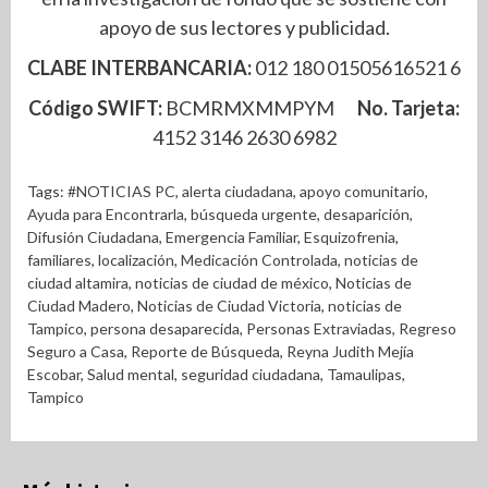
apoyo de sus lectores y publicidad.
CLABE INTERBANCARIA:
012 180 01505616521 6
Código SWIFT:
BCMRMXMMPYM
No. Tarjeta:
4152 3146 2630 6982
Tags:
#NOTICIAS PC
,
alerta ciudadana
,
apoyo comunitario
,
Ayuda para Encontrarla
,
búsqueda urgente
,
desaparición
,
Difusión Ciudadana
,
Emergencia Familiar
,
Esquizofrenia
,
familiares
,
localización
,
Medicación Controlada
,
noticias de
ciudad altamira
,
noticias de ciudad de méxico
,
Noticias de
Ciudad Madero
,
Noticias de Ciudad Victoria
,
noticias de
Tampico
,
persona desaparecida
,
Personas Extraviadas
,
Regreso
Seguro a Casa
,
Reporte de Búsqueda
,
Reyna Judith Mejía
Escobar
,
Salud mental
,
seguridad ciudadana
,
Tamaulipas
,
Tampico