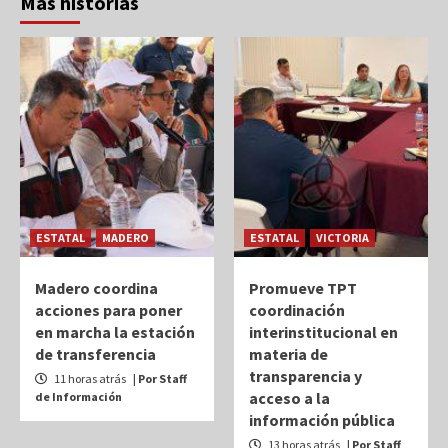
Más historias
ESTATAL
MADERO
ESTATAL
VICTORIA
Madero coordina
Promueve TPT
acciones para poner
coordinación
en marcha la estación
interinstitucional en
de transferencia
materia de
transparencia y
11 horas atrás
| Por Staff
acceso a la
de Información
información pública
13 horas atrás
| Por Staff