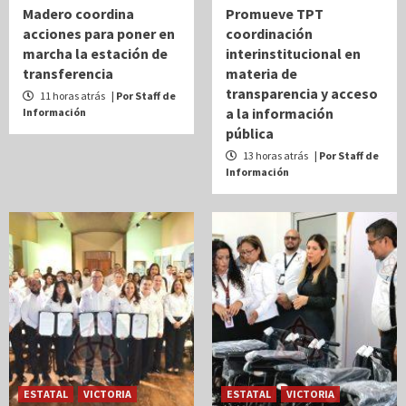
Madero coordina
Promueve TPT
acciones para poner en
coordinación
marcha la estación de
interinstitucional en
transferencia
materia de
transparencia y acceso
11 horas atrás
| Por Staff de
a la información
Información
pública
13 horas atrás
| Por Staff de
Información
ESTATAL
VICTORIA
ESTATAL
VICTORIA