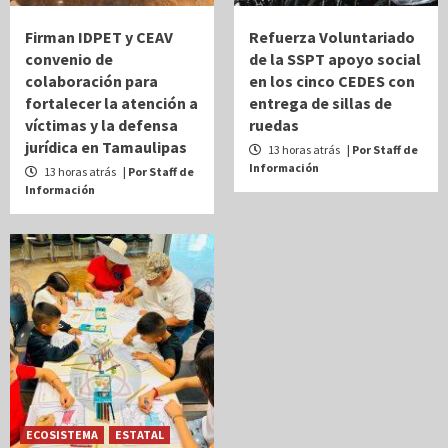
Firman IDPET y CEAV
Refuerza Voluntariado
convenio de
de la SSPT apoyo social
colaboración para
en los cinco CEDES con
fortalecer la atención a
entrega de sillas de
víctimas y la defensa
ruedas
jurídica en Tamaulipas
13 horas atrás
| Por Staff de
Información
13 horas atrás
| Por Staff de
Información
ECOSISTEMA
ESTATAL