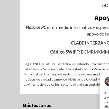
oO
Apoy
Noticias PC
es un medio informativo y especia
apoyo de su
CLABE INTERBANC
Código SWIFT:
BCMRMXM
Tags:
#NOTICIAS PC
,
Altamira
,
Alumbrado Solar Autón
calle Plan de San Luis
,
calle Villa Isabel
,
colonia Villerías
,
c
Municipal de Altamira
,
infraestructura urbana
,
modernizac
noticias de ciudad de méxico
,
Noticias de Ciudad Mader
pavimentación de calles
,
seguridad vial
,
sustentabilidad 
Par
alm
tec
Más historias
ide