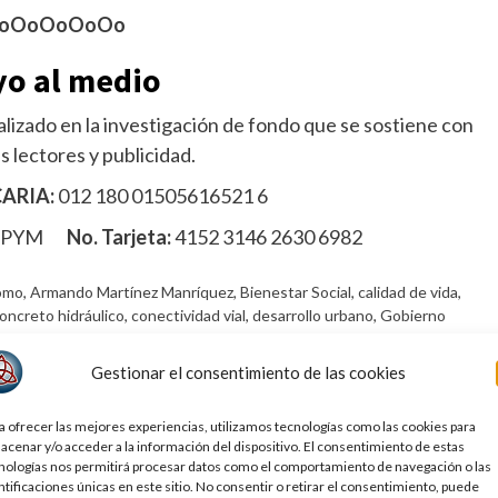
oOoOoOoOo
o al medio
lizado en la investigación de fondo que se sostiene con
s lectores y publicidad.
ARIA:
012 180 01505616521 6
MPYM
No. Tarjeta:
4152 3146 2630 6982
omo
,
Armando Martínez Manríquez
,
Bienestar Social
,
calidad de vida
,
oncreto hidráulico
,
conectividad vial
,
desarrollo urbano
,
Gobierno
ión de vialidades
,
movilidad urbana
,
noticias de ciudad altamira
,
o
,
Noticias de Ciudad Victoria
,
noticias de Tampico
,
Obras Públicas
,
Gestionar el consentimiento de las cookies
ambiental
,
transformación de Altamira.
a ofrecer las mejores experiencias, utilizamos tecnologías como las cookies para
acenar y/o acceder a la información del dispositivo. El consentimiento de estas
nologías nos permitirá procesar datos como el comportamiento de navegación o las
ntificaciones únicas en este sitio. No consentir o retirar el consentimiento, puede