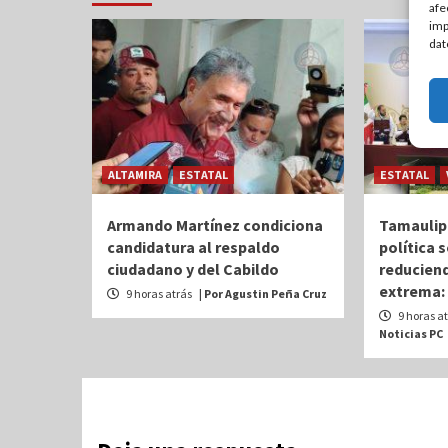
afe
imp
dat
ALTAMIRA
ESTATAL
ESTATAL
Armando Martínez condiciona
Tamaulip
candidatura al respaldo
política 
ciudadano y del Cabildo
reduciend
extrema:
9 horas atrás
| Por Agustin Peña Cruz
9 horas a
Noticias PC