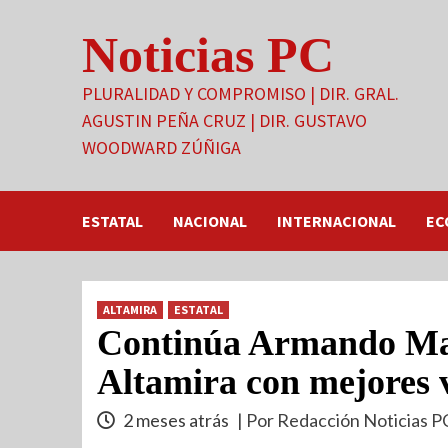
Saltar
Noticias PC
al
contenido
PLURALIDAD Y COMPROMISO | DIR. GRAL.
AGUSTIN PEÑA CRUZ | DIR. GUSTAVO
WOODWARD ZÚÑIGA
ESTATAL
NACIONAL
INTERNACIONAL
EC
ALTAMIRA
ESTATAL
Continúa Armando Ma
Altamira con mejores 
2 meses atrás
| Por Redacción Noticias P