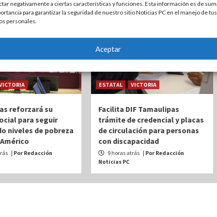
ctar negativamente a ciertas características y funciones. Esta información es de sum
ortancia para garantizar la seguridad de nuestro sitio Noticias PC en el manejo de tus
os personales.
Aceptar
VICTORIA
ESTATAL
VICTORIA
as reforzará su
Facilita DIF Tamaulipas
social para seguir
trámite de credencial y placas
o niveles de pobreza
de circulación para personas
 Américo
con discapacidad
trás
| Por Redacción
9 horas atrás
| Por Redacción
Noticias PC