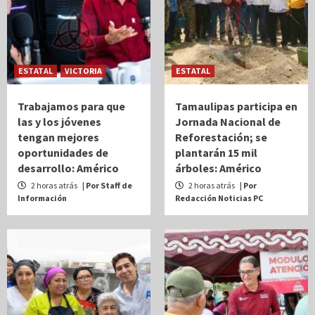
ESTATAL
VICTORIA
ESTATAL
Trabajamos para que
Tamaulipas participa en
las y los jóvenes
Jornada Nacional de
tengan mejores
Reforestación; se
oportunidades de
plantarán 15 mil
desarrollo: Américo
árboles: Américo
2 horas atrás
| Por Staff de
2 horas atrás
| Por
Información
Redacción Noticias PC