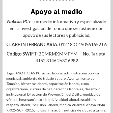
Apoyo al medio
Noticias PC
es un medio informativo y especializado
en la investigación de fondo que se sostiene con
apoyo de sus lectores y publicidad.
CLABE INTERBANCARIA:
012 180 01505616521 6
Código SWIFT:
BCMRMXMMPYM
No. Tarjeta:
4152 3146 2630 6982
Tags:
#NOTICIAS PC
,
acoso laboral
,
administración pública
municipal
,
ambiente de trabajo seguro
,
Ayuntamiento de
Tampico
,
bienestar laboral
,
capacitación laboral
,
clima
organizacional
,
cultura de paz
,
derechos laborales
,
desarrollo
institucional
,
Dirección de Prevención del Delito
,
equidad de
género
,
hostigamiento laboral
,
igualdad laboral
,
igualdad y
respeto laboral
,
Inclusión Laboral
,
Mónica Villarreal Anaya
,
NMX-
R-025-SCFI-2015
,
no discriminación
,
noticias de ciudad altamira
,