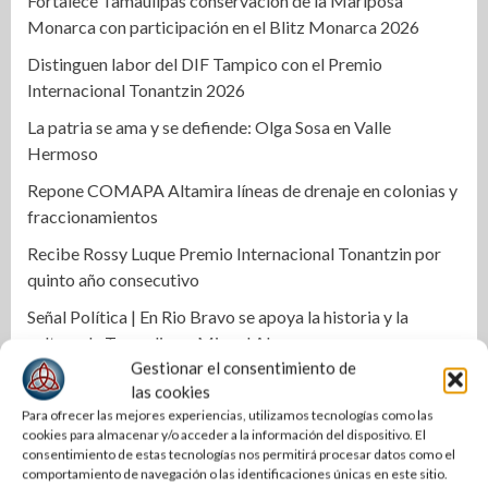
Fortalece Tamaulipas conservación de la Mariposa
Monarca con participación en el Blitz Monarca 2026
Distinguen labor del DIF Tampico con el Premio
Internacional Tonantzin 2026
La patria se ama y se defiende: Olga Sosa en Valle
Hermoso
Repone COMAPA Altamira líneas de drenaje en colonias y
fraccionamientos
Recibe Rossy Luque Premio Internacional Tonantzin por
quinto año consecutivo
Señal Política | En Rio Bravo se apoya la historia y la
cultura de Tamaulipas: Miguel Almaraz
Gestionar el consentimiento de
Abraham Vargas Hernández se perfila para liderar el
las cookies
SNTISSSTE en Tamaulipas
Para ofrecer las mejores experiencias, utilizamos tecnologías como las
cookies para almacenar y/o acceder a la información del dispositivo. El
Tec Madero estrena símbolo de identidad y orgullo para
consentimiento de estas tecnologías nos permitirá procesar datos como el
su comunidad tecnológica
comportamiento de navegación o las identificaciones únicas en este sitio.