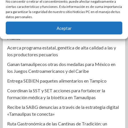
No consentir o retirar el consentimiento, puede afectar negativamente a
Incendio acaba con una casa en La Progreso Social
ciertas características y funciones. Esta información es de suma importancia
para garantizar la seguridad de nuestro sitio Noticias PC en el manejo de tus
Un automóvil derrapó y quedó fuera de la carretera estatal
datos personales.
El Limón-Xicoténcatl.
Aceptar
Motociclista termina en el hospital tras derrapar en El
Mante
Acerca programa estatal, genética de alta calidad a las y
los productores pecuarios
Ganan tamaulipecos otras dos medallas para México en
los Juegos Centroamericanos y del Caribe
Entrega SEBIEN paquetes alimentarios en Tampico
Coordinan la SST y SET acciones para fortalecer la
formación médica y la bioética en Tamaulipas
Recibe la SABG denuncias a través de la estrategia digital
«Tamaulipas te conecta»
Ruta Gastronómica de las Cantinas de Tradición: un