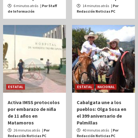
6 minutos atrás
| Por Staff
14 minutos atrás
| Por
de Información
Redacción Noticias PC
ESTATAL
ESTATAL
NACIONAL
Activa IMSS protocolos
Cabalgata une a los
por embarazo de niña
pueblos: Olga Sosa en
de 11 años en
el 399 aniversario de
Matamoros
Palmillas
26 minutos atrás
| Por
40 minutos atrás
| Por
Redacción Noticias PC
Redacción Noticias PC