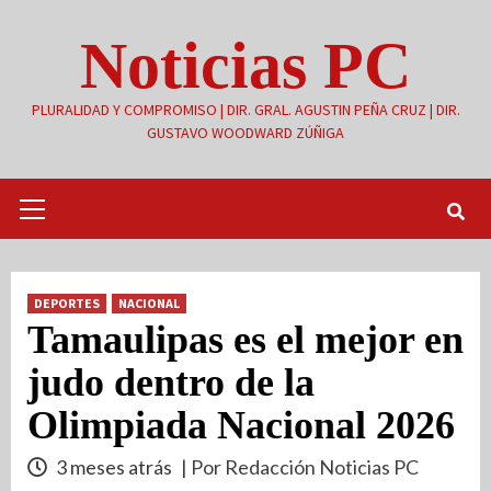
Saltar
Noticias PC
al
contenido
PLURALIDAD Y COMPROMISO | DIR. GRAL. AGUSTIN PEÑA CRUZ | DIR.
GUSTAVO WOODWARD ZÚÑIGA
Menú
primario
DEPORTES
NACIONAL
Tamaulipas es el mejor en
judo dentro de la
Olimpiada Nacional 2026
3 meses atrás
| Por Redacción Noticias PC