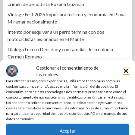
crimen de periodista Roxana Guzmán
Vintage Fest 2026 impulsará turismo y economía en Playa
Miramar nacionalmente
Intento por esquivar a un perro termina con dos
motociclistas lesionados en El Mante
Dialoga Lucero Deosdady con familias de la colonia
Carmen Romano
Lozano lidera medición de Morena rumbo a la alcaldía de
Gestionar el consentimiento de
Nuevo Laredo
las cookies
Para ofrecer las mejores experiencias, utilizamos tecnologías como las
Correspondencia | Es Tania
cookies para almacenar y/o acceder a la información del dispositivo. El
consentimiento de estas tecnologías nos permitirá procesar datos como el
Firma Mónica Villarreal convenio con la Universidad
comportamiento de navegación o las identificaciones únicas en este sitio.
Tecnológica de Altamira para impulsar la innovación
No consentir o retirar el consentimiento, puede afectar negativamente a
ciertas características y funciones. Esta información es de suma importancia
turística mediante TampIA
para garantizar la seguridad de nuestro sitio Noticias PC en el manejo de tus
Destaca Olga Sosa innovación en el campo durante la
datos personales.
presentación de Forward Farming de Bayer en México
Aceptar