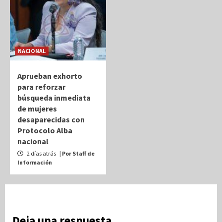
NACIONAL
Aprueban exhorto
para reforzar
búsqueda inmediata
de mujeres
desaparecidas con
Protocolo Alba
nacional
2 días atrás
| Por Staff de
Información
Deja una respuesta