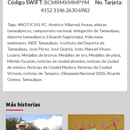
Código SWIFT:
BCMRMXMMPYM
No. Tarjeta:
4152 3146 2630 6982
Tags:
#NOTICIAS PC
,
Américo Villarreal Anaya
,
atletas
tamaulipecos
,
campeonato nacional
,
delegación de Tamaulipas
,
deporte tamaulipeco
,
Eduardo Sagástegui
,
frida maya
weinmann
,
INDE Tamaulipas
,
Instituto del Deporte de
Tamaulipas
,
José Pérez
,
José Quintá
,
Judo
,
Manuel Virues
Lozano
,
Medallas de bronce
,
Medallas de oro
,
Medallas de plata
,
Mérida Yucatán
,
noticias de ciudad altamira
,
noticias de ciudad
de méxico
,
Noticias de Ciudad Madero
,
Noticias de Ciudad
Victoria
,
noticias de Tampico
,
Olimpiada Nacional 2026
,
Ricardo
Gómez
,
Tamaulipas
Más historias