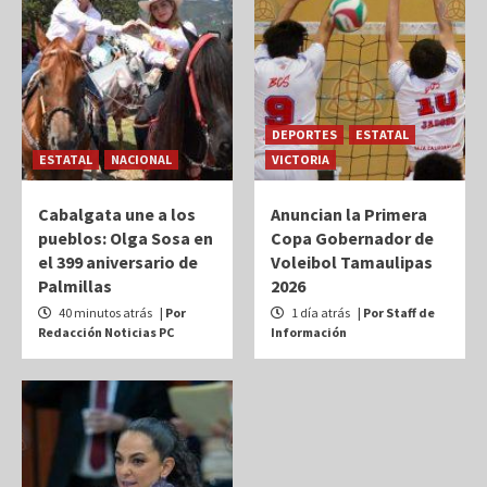
DEPORTES
ESTATAL
ESTATAL
NACIONAL
VICTORIA
Cabalgata une a los
Anuncian la Primera
pueblos: Olga Sosa en
Copa Gobernador de
el 399 aniversario de
Voleibol Tamaulipas
Palmillas
2026
40 minutos atrás
| Por
1 día atrás
| Por Staff de
Redacción Noticias PC
Información