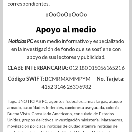
correspondientes.
oOoOoOoOoOo
Apoyo al medio
Noticias PC
es un medio informativo y especializado
en la investigación de fondo que se sostiene con
apoyo de sus lectores y publicidad.
CLABE INTERBANCARIA:
012 180 01505616521 6
Código SWIFT:
BCMRMXMMPYM
No. Tarjeta:
4152 3146 2630 6982
Tags:
#NOTICIAS PC
,
agentes federales
,
armas largas
,
ataque
armado
,
autoridades federales
,
camioneta asegurada
,
colonia
Buena Vista
,
Consulado Americano
,
consulado de Estados
Unidos
,
grupos delictivos
,
investigación ministerial
,
Matamoros
,
movilización policiaca
,
noticias de ciudad altamira
,
noticias de