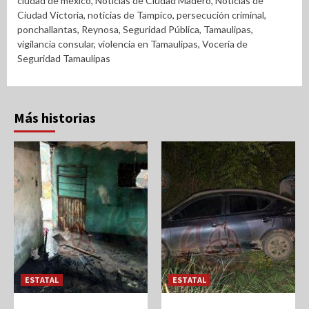
ciudad de méxico
,
Noticias de Ciudad Madero
,
Noticias de
Ciudad Victoria
,
noticias de Tampico
,
persecución criminal
,
ponchallantas
,
Reynosa
,
Seguridad Pública
,
Tamaulipas
,
vigilancia consular
,
violencia en Tamaulipas
,
Vocería de
Seguridad Tamaulipas
Más historias
ESTATAL
ESTATAL