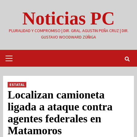
Saltar
Noticias PC
al
contenido
PLURALIDAD Y COMPROMISO | DIR. GRAL. AGUSTIN PEÑA CRUZ | DIR.
GUSTAVO WOODWARD ZÚÑIGA
Menú
primario
ESTATAL
Localizan camioneta
ligada a ataque contra
agentes federales en
Matamoros