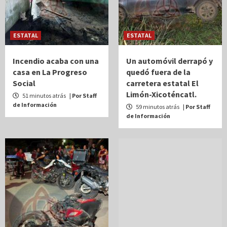
ESTATAL
ESTATAL
Incendio acaba con una
Un automóvil derrapó y
casa en La Progreso
quedó fuera de la
Social
carretera estatal El
Limón-Xicoténcatl.
51 minutos atrás
| Por Staff
de Información
59 minutos atrás
| Por Staff
de Información