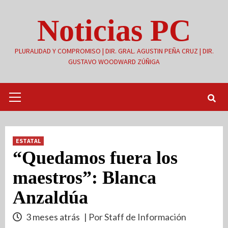
Saltar
Noticias PC
al
contenido
PLURALIDAD Y COMPROMISO | DIR. GRAL. AGUSTIN PEÑA CRUZ | DIR.
GUSTAVO WOODWARD ZÚÑIGA
Menú
primario
ESTATAL
“Quedamos fuera los
maestros”: Blanca
Anzaldúa
3 meses atrás
| Por Staff de Información