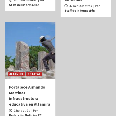
40 minutos atrás
| Por
Staff de Información
47 minutos atrás
| Por
Staff de Información
ALTAMIRA
ESTATAL
Fortalece Armando
Martínez
infraestructura
educativa en Altamira
1 hora atrás
| Por
Redacción Noticias PC