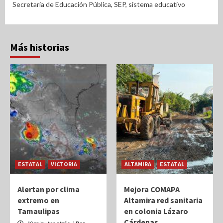
Secretaría de Educación Pública
,
SEP
,
sistema educativo
Más historias
ESTATAL
VICTORIA
ALTAMIRA
ESTATAL
Alertan por clima
Mejora COMAPA
extremo en
Altamira red sanitaria
Tamaulipas
en colonia Lázaro
Cárdenas