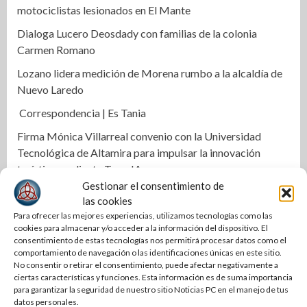
motociclistas lesionados en El Mante
Dialoga Lucero Deosdady con familias de la colonia
Carmen Romano
Lozano lidera medición de Morena rumbo a la alcaldía de
Nuevo Laredo
Correspondencia | Es Tania
Firma Mónica Villarreal convenio con la Universidad
Tecnológica de Altamira para impulsar la innovación
turística mediante TampIA
Gestionar el consentimiento de
Destaca Olga Sosa innovación en el campo durante la
las cookies
presentación de Forward Farming de Bayer en México
Para ofrecer las mejores experiencias, utilizamos tecnologías como las
cookies para almacenar y/o acceder a la información del dispositivo. El
Transparencia y finanzas sanas en COMAPA Altamira
consentimiento de estas tecnologías nos permitirá procesar datos como el
comportamiento de navegación o las identificaciones únicas en este sitio.
Con más obra pública, Mónica Villarreal transforma la
No consentir o retirar el consentimiento, puede afectar negativamente a
infraestructura vial de Tampico
ciertas características y funciones. Esta información es de suma importancia
para garantizar la seguridad de nuestro sitio Noticias PC en el manejo de tus
Impulsa STPS ferias del empleo para jóvenes en tres
datos personales.