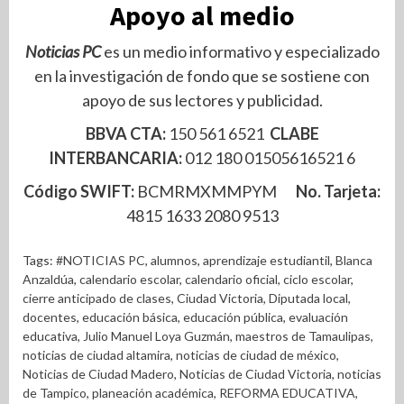
Apoyo al medio
Noticias PC
es un medio informativo y especializado
en la investigación de fondo que se sostiene con
apoyo de sus lectores y publicidad.
BBVA CTA:
150 561 6521
CLABE
INTERBANCARIA:
012 180 01505616521 6
Código SWIFT:
BCMRMXMMPYM
No. Tarjeta:
4815 1633 2080 9513
Tags:
#NOTICIAS PC
,
alumnos
,
aprendizaje estudiantil
,
Blanca
Anzaldúa
,
calendario escolar
,
calendario oficial
,
ciclo escolar
,
cierre anticipado de clases
,
Ciudad Victoria
,
Diputada local
,
docentes
,
educación básica
,
educación pública
,
evaluación
educativa
,
Julio Manuel Loya Guzmán
,
maestros de Tamaulipas
,
noticias de ciudad altamira
,
noticias de ciudad de méxico
,
Noticias de Ciudad Madero
,
Noticias de Ciudad Victoria
,
noticias
de Tampico
,
planeación académica
,
REFORMA EDUCATIVA
,