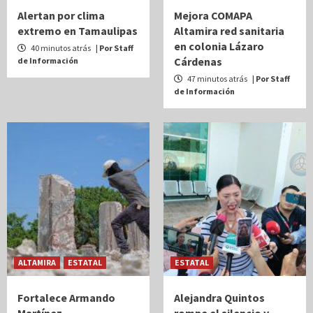
Alertan por clima
Mejora COMAPA
extremo en Tamaulipas
Altamira red sanitaria
en colonia Lázaro
40 minutos atrás
| Por Staff
Cárdenas
de Información
47 minutos atrás
| Por Staff
de Información
ALTAMIRA
ESTATAL
ESTATAL
Fortalece Armando
Alejandra Quintos