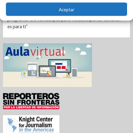
regiones de Tamaulipas
Aceptar
Impulsa Tamaulipas exportación de productos locales con
programa “De Tamaulipas para Texas, exportar también
es para ti”