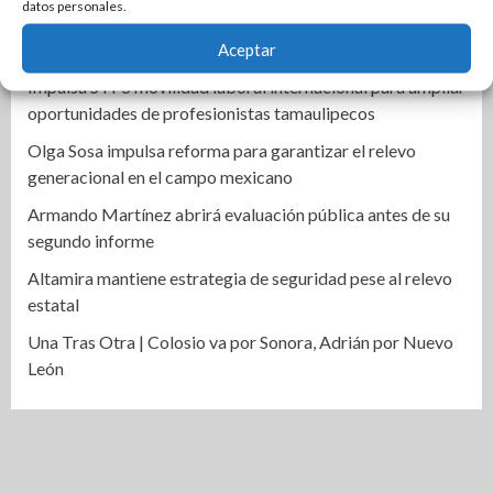
datos personales.
nuevos desafíos laborales» : Américo
Aceptar
Justicia para Dafne reabre heridas familiares y legales
Impulsa STPS movilidad laboral internacional para ampliar
oportunidades de profesionistas tamaulipecos
Olga Sosa impulsa reforma para garantizar el relevo
generacional en el campo mexicano
Armando Martínez abrirá evaluación pública antes de su
segundo informe
Altamira mantiene estrategia de seguridad pese al relevo
estatal
Una Tras Otra | Colosio va por Sonora, Adrián por Nuevo
León