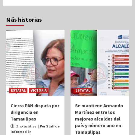
Más historias
ESTATAL
VICTORIA
ESTATAL
Cierra PAN disputa por
Se mantiene Armando
dirigencia en
Martínez entre los
Tamaulipas
mejores alcaldes del
país y número uno en
2 horas atrás
| Por Staff de
Tamaulipas
Información