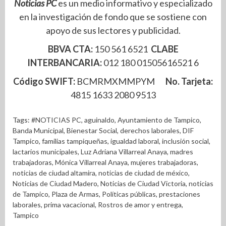
Noticias PC
es un medio informativo y especializado
en la investigación de fondo que se sostiene con
apoyo de sus lectores y publicidad.
BBVA CTA:
150 561 6521
CLABE
INTERBANCARIA:
012 180 01505616521 6
Código SWIFT:
BCMRMXMMPYM
No. Tarjeta:
4815 1633 2080 9513
Tags:
#NOTICIAS PC
,
aguinaldo
,
Ayuntamiento de Tampico
,
Banda Municipal
,
Bienestar Social
,
derechos laborales
,
DIF
Tampico
,
familias tampiqueñas
,
igualdad laboral
,
inclusión social
,
lactarios municipales
,
Luz Adriana Villarreal Anaya
,
madres
trabajadoras
,
Mónica Villarreal Anaya
,
mujeres trabajadoras
,
noticias de ciudad altamira
,
noticias de ciudad de méxico
,
Noticias de Ciudad Madero
,
Noticias de Ciudad Victoria
,
noticias
de Tampico
,
Plaza de Armas
,
Políticas públicas
,
prestaciones
laborales
,
prima vacacional
,
Rostros de amor y entrega
,
Tampico