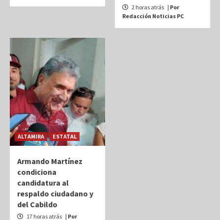
2 horas atrás
| Por
Redacción Noticias PC
ALTAMIRA
ESTATAL
Armando Martínez
condiciona
candidatura al
respaldo ciudadano y
del Cabildo
17 horas atrás
| Por