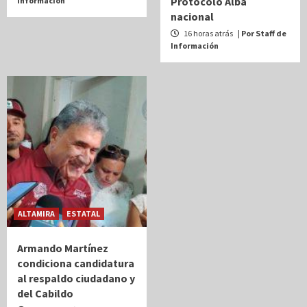
Protocolo Alba
Información
nacional
16 horas atrás
| Por Staff de
Información
ALTAMIRA
ESTATAL
Armando Martínez
condiciona candidatura
al respaldo ciudadano y
del Cabildo