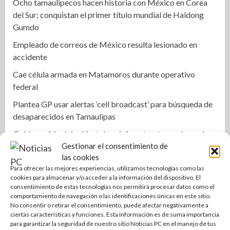
Ocho tamaulipecos hacen historia con México en Corea
del Sur; conquistan el primer título mundial de Haidong
Gumdo
Empleado de correos de México resulta lesionado en
accidente
Cae célula armada en Matamoros durante operativo
federal
Plantea GP usar alertas ‘cell broadcast’ para búsqueda de
desaparecidos en Tamaulipas
Gobierno Municipal fortalece infraestructura urbana de
Gestionar el consentimiento de
Altamira
las cookies
Rehabilitan edificios en Arboledas para beneficiar a más
Para ofrecer las mejores experiencias, utilizamos tecnologías como las
de dos mil habitantes maderenses
cookies para almacenar y/o acceder a la información del dispositivo. El
consentimiento de estas tecnologías nos permitirá procesar datos como el
Consolida Mónica Villarreal programa ‘Mujeres que
comportamiento de navegación o las identificaciones únicas en este sitio.
Cuidan’ con 2 mil beneficiarias
No consentir o retirar el consentimiento, puede afectar negativamente a
ciertas características y funciones. Esta información es de suma importancia
«Fortalecemos la capacitación para responder a los
para garantizar la seguridad de nuestro sitio Noticias PC en el manejo de tus