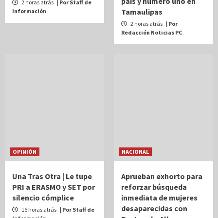
país y número uno en
2 horas atrás
| Por Staff de
Tamaulipas
Información
2 horas atrás
| Por
Redacción Noticias PC
OPINIÓN
NACIONAL
Una Tras Otra | Le tupe
Aprueban exhorto para
PRI a ERASMO y SET por
reforzar búsqueda
silencio cómplice
inmediata de mujeres
desaparecidas con
16 horas atrás
| Por Staff de