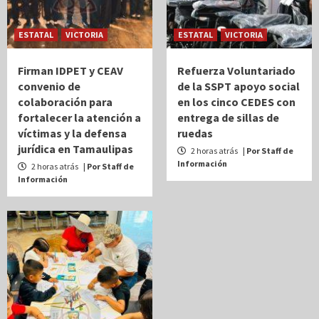
ESTATAL
VICTORIA
ESTATAL
VICTORIA
Firman IDPET y CEAV
Refuerza Voluntariado
convenio de
de la SSPT apoyo social
colaboración para
en los cinco CEDES con
fortalecer la atención a
entrega de sillas de
víctimas y la defensa
ruedas
jurídica en Tamaulipas
2 horas atrás
| Por Staff de
Información
2 horas atrás
| Por Staff de
Información