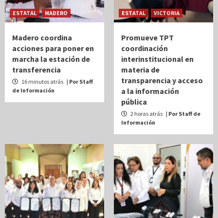
ESTATAL
MADERO
ESTATAL
VICTORIA
Madero coordina
Promueve TPT
acciones para poner en
coordinación
marcha la estación de
interinstitucional en
transferencia
materia de
transparencia y acceso
16 minutos atrás
| Por Staff
a la información
de Información
pública
2 horas atrás
| Por Staff de
Información