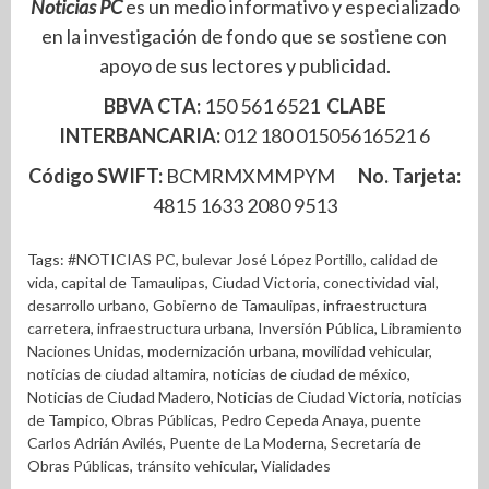
Noticias PC
es un medio informativo y especializado
en la investigación de fondo que se sostiene con
apoyo de sus lectores y publicidad.
BBVA CTA:
150 561 6521
CLABE
INTERBANCARIA:
012 180 01505616521 6
Código SWIFT:
BCMRMXMMPYM
No. Tarjeta:
4815 1633 2080 9513
Tags:
#NOTICIAS PC
,
bulevar José López Portillo
,
calidad de
vida
,
capital de Tamaulipas
,
Ciudad Victoria
,
conectividad vial
,
desarrollo urbano
,
Gobierno de Tamaulipas
,
infraestructura
carretera
,
infraestructura urbana
,
Inversión Pública
,
Libramiento
Naciones Unidas
,
modernización urbana
,
movilidad vehicular
,
noticias de ciudad altamira
,
noticias de ciudad de méxico
,
Noticias de Ciudad Madero
,
Noticias de Ciudad Victoria
,
noticias
de Tampico
,
Obras Públicas
,
Pedro Cepeda Anaya
,
puente
Carlos Adrián Avilés
,
Puente de La Moderna
,
Secretaría de
Obras Públicas
,
tránsito vehicular
,
Vialidades