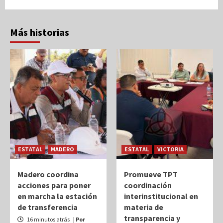
Más historias
ESTATAL
MADERO
ESTATAL
VICTORIA
Madero coordina
Promueve TPT
acciones para poner
coordinación
en marcha la estación
interinstitucional en
de transferencia
materia de
transparencia y
16 minutos atrás
| Por