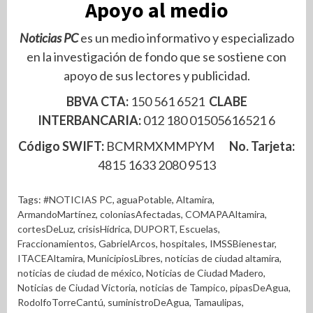
Apoyo al medio
Noticias PC
es un medio informativo y especializado
en la investigación de fondo que se sostiene con
apoyo de sus lectores y publicidad.
BBVA CTA:
150 561 6521
CLABE
INTERBANCARIA:
012 180 01505616521 6
Código SWIFT:
BCMRMXMMPYM
No. Tarjeta:
4815 1633 2080 9513
Tags:
#NOTICIAS PC
,
aguaPotable
,
Altamira
,
ArmandoMartínez
,
coloniasAfectadas
,
COMAPAAltamira
,
cortesDeLuz
,
crisisHídrica
,
DUPORT
,
Escuelas
,
Fraccionamientos
,
GabrielArcos
,
hospitales
,
IMSSBienestar
,
ITACEAltamira
,
MunicipiosLibres
,
noticias de ciudad altamira
,
noticias de ciudad de méxico
,
Noticias de Ciudad Madero
,
Noticias de Ciudad Victoria
,
noticias de Tampico
,
pipasDeAgua
,
RodolfoTorreCantú
,
suministroDeAgua
,
Tamaulipas
,