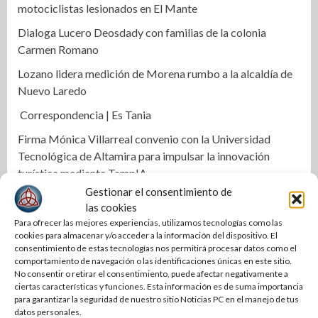
motociclistas lesionados en El Mante
Dialoga Lucero Deosdady con familias de la colonia
Carmen Romano
Lozano lidera medición de Morena rumbo a la alcaldía de
Nuevo Laredo
Correspondencia | Es Tania
Firma Mónica Villarreal convenio con la Universidad
Tecnológica de Altamira para impulsar la innovación
turística mediante TampIA
Gestionar el consentimiento de
Destaca Olga Sosa innovación en el campo durante la
las cookies
presentación de Forward Farming de Bayer en México
Para ofrecer las mejores experiencias, utilizamos tecnologías como las
cookies para almacenar y/o acceder a la información del dispositivo. El
Transparencia y finanzas sanas en COMAPA Altamira
consentimiento de estas tecnologías nos permitirá procesar datos como el
comportamiento de navegación o las identificaciones únicas en este sitio.
Con más obra pública, Mónica Villarreal transforma la
No consentir o retirar el consentimiento, puede afectar negativamente a
infraestructura vial de Tampico
ciertas características y funciones. Esta información es de suma importancia
para garantizar la seguridad de nuestro sitio Noticias PC en el manejo de tus
Impulsa STPS ferias del empleo para jóvenes en tres
datos personales.