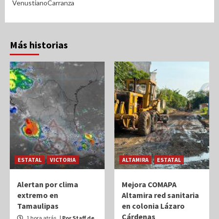
VenustianoCarranza
Más historias
ESTATAL
VICTORIA
ALTAMIRA
ESTATAL
Alertan por clima
Mejora COMAPA
extremo en
Altamira red sanitaria
Tamaulipas
en colonia Lázaro
Cárdenas
1 hora atrás
| Por Staff de