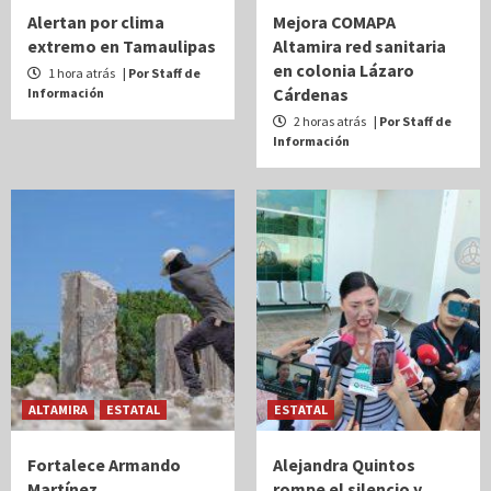
Alertan por clima
Mejora COMAPA
extremo en Tamaulipas
Altamira red sanitaria
en colonia Lázaro
1 hora atrás
| Por Staff de
Cárdenas
Información
2 horas atrás
| Por Staff de
Información
ALTAMIRA
ESTATAL
ESTATAL
Fortalece Armando
Alejandra Quintos
Martínez
rompe el silencio y