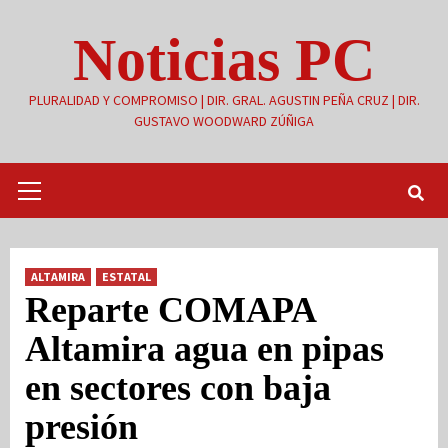
Saltar
Noticias PC
al
contenido
PLURALIDAD Y COMPROMISO | DIR. GRAL. AGUSTIN PEÑA CRUZ | DIR.
GUSTAVO WOODWARD ZÚÑIGA
Menú
primario
ALTAMIRA
ESTATAL
Reparte COMAPA
Altamira agua en pipas
en sectores con baja
presión