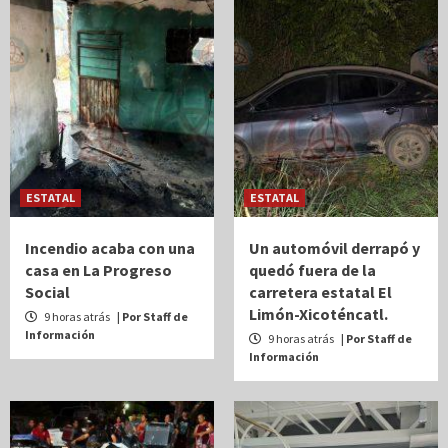
ESTATAL
ESTATAL
Incendio acaba con una
Un automóvil derrapó y
casa en La Progreso
quedó fuera de la
Social
carretera estatal El
Limón-Xicoténcatl.
9 horas atrás
| Por Staff de
Información
9 horas atrás
| Por Staff de
Información