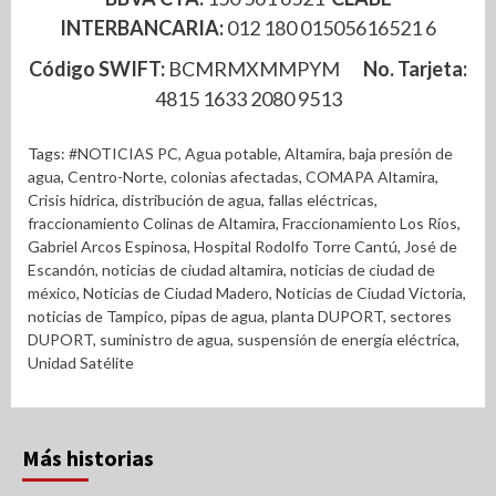
INTERBANCARIA:
012 180 01505616521 6
Código SWIFT:
BCMRMXMMPYM
No. Tarjeta:
4815 1633 2080 9513
Tags:
#NOTICIAS PC
,
Agua potable
,
Altamira
,
baja presión de
agua
,
Centro-Norte
,
colonias afectadas
,
COMAPA Altamira
,
Crisis hídrica
,
distribución de agua
,
fallas eléctricas
,
fraccionamiento Colinas de Altamira
,
Fraccionamiento Los Ríos
,
Gabriel Arcos Espinosa
,
Hospital Rodolfo Torre Cantú
,
José de
Escandón
,
noticias de ciudad altamira
,
noticias de ciudad de
méxico
,
Noticias de Ciudad Madero
,
Noticias de Ciudad Victoria
,
noticias de Tampico
,
pipas de agua
,
planta DUPORT
,
sectores
DUPORT
,
suministro de agua
,
suspensión de energía eléctrica
,
Unidad Satélite
Más historias