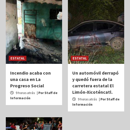
ESTATAL
ESTATAL
Incendio acaba con
Un automóvil derrapó
una casa en La
y quedó fuera de la
Progreso Social
carretera estatal El
Limón-Xicoténcatl.
9 horas atrás
| Por Staff de
Información
9 horas atrás
| Por Staff de
Información