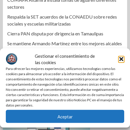
sectores
Respalda la SET acuerdos de la CONAEDU sobre redes
sociales y escuelas militarizadas
Cierra PAN disputa por dirigencia en Tamaulipas
Se mantiene Armando Martínez entre los mejores alcaldes
del país y número uno en Tamaulipas
Gestionar el consentimiento de
Anuncian la Primera Copa Gobernador de Voleibol
las cookies
Tamaulipas 2026
Para ofrecer las mejores experiencias, utilizamos tecnologías como las
cookies para almacenar y/o acceder a la información del dispositivo. El
Reconoce Américo labor de la Guardia Nacional en
consentimiento de estas tecnologías nos permitirá procesar datos como el
Tamaulipas; atestigua llegada del nuevo coordinador
comportamiento de navegación o las identificaciones únicas en este sitio.
No consentir o retirar el consentimiento, puede afectar negativamente a
estatal
ciertas características y funciones. Esta información es de suma importancia
para garantizar la seguridad de nuestro sitio Noticias PC en el manejo de tus
datos personales.
Aceptar