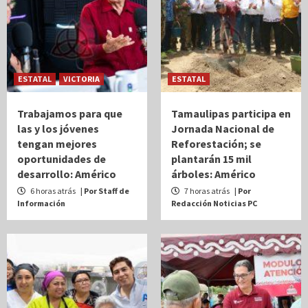
ESTATAL
VICTORIA
ESTATAL
Trabajamos para que
Tamaulipas participa en
las y los jóvenes
Jornada Nacional de
tengan mejores
Reforestación; se
oportunidades de
plantarán 15 mil
desarrollo: Américo
árboles: Américo
6 horas atrás
| Por Staff de
7 horas atrás
| Por
Información
Redacción Noticias PC