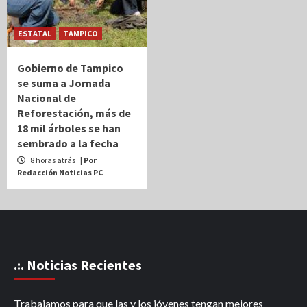
ESTATAL
TAMPICO
Gobierno de Tampico
se suma a Jornada
Nacional de
Reforestación, más de
18 mil árboles se han
sembrado a la fecha
8 horas atrás
| Por
Redacción Noticias PC
.:. Noticias Recientes
Trabajamos para que las y los jóvenes tengan mejores