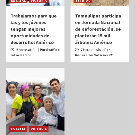
ESTATAL
VICTORIA
ESTATAL
Trabajamos para que
Tamaulipas participa
las y los jóvenes
en Jornada Nacional
tengan mejores
de Reforestación; se
oportunidades de
plantarán 15 mil
desarrollo: Américo
árboles: Américo
6 horas atrás
| Por Staff de
7 horas atrás
| Por
Información
Redacción Noticias PC
ESTATAL
VICTORIA