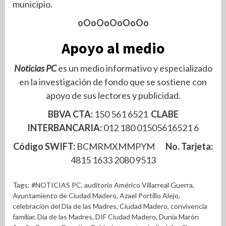
municipio.
oOoOoOoOoOo
Apoyo al medio
Noticias PC
es un medio informativo y especializado
en la investigación de fondo que se sostiene con
apoyo de sus lectores y publicidad.
BBVA CTA:
150 561 6521
CLABE
INTERBANCARIA:
012 180 01505616521 6
Código SWIFT:
BCMRMXMMPYM
No. Tarjeta:
4815 1633 2080 9513
Tags:
#NOTICIAS PC
,
auditorio Américo Villarreal Guerra
,
Ayuntamiento de Ciudad Madero
,
Azael Portillo Alejo
,
celebración del Día de las Madres
,
Ciudad Madero
,
convivencia
familiar
,
Día de las Madres
,
DIF Ciudad Madero
,
Dunia Marón