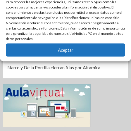
Para ofrecer las mejores experiencias, utilizamos tecnologías como las
recorrido por la historia viva de Tampico
cookies para almacenar y/o acceder a la información del dispositivo. El
consentimiento de estas tecnologías nos permitirá procesar datos como el
Impulsa Gobierno de Tamaulipas la conservación del
comportamiento de navegación o las identificaciones únicas en este sitio.
No consentir o retirar el consentimiento, puede afectar negativamente a
histórico Mercado Argüelles
ciertas características y funciones. Esta información es de suma importancia
Agiliza el ITAVU procesos de escrituración para brindar
para garantizar la seguridad de nuestro sitio Noticias PC en el manejo de tus
datos personales.
certeza patrimonial a más familias de Tamaulipas
Aceptar
Ciudad Madero honra el legado inmortal de Roberto
Cantoral con una emotiva velada artística y cultural
Narro y De la Portilla cierran filas por Altamira