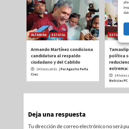
afe
imp
dat
ALTAMIRA
ESTATAL
ESTATAL
Armando Martínez condiciona
Tamaulip
candidatura al respaldo
política 
ciudadano y del Cabildo
reduciend
extrema:
14 horas atrás
| Por Agustin Peña
Cruz
14 horas 
Noticias PC
Deja una respuesta
Tu dirección de correo electrónico no será pu