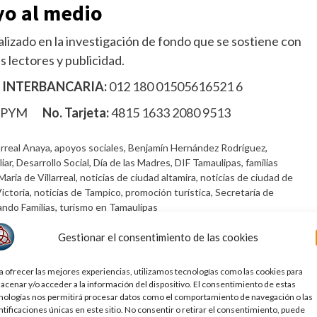
o al medio
lizado en la investigación de fondo que se sostiene con
s lectores y publicidad.
 INTERBANCARIA:
012 180 01505616521 6
MPYM
No. Tarjeta:
4815 1633 2080 9513
arreal Anaya
,
apoyos sociales
,
Benjamín Hernández Rodríguez
,
iar
,
Desarrollo Social
,
Día de las Madres
,
DIF Tamaulipas
,
familias
Maria de Villarreal
,
noticias de ciudad altamira
,
noticias de ciudad de
ictoria
,
noticias de Tampico
,
promoción turística
,
Secretaría de
ndo Familias
,
turismo en Tamaulipas
Gestionar el consentimiento de las cookies
a ofrecer las mejores experiencias, utilizamos tecnologías como las cookies para
acenar y/o acceder a la información del dispositivo. El consentimiento de estas
nologías nos permitirá procesar datos como el comportamiento de navegación o las
ntificaciones únicas en este sitio. No consentir o retirar el consentimiento, puede