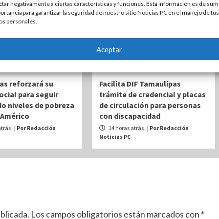
ctar negativamente a ciertas características y funciones. Esta información es de sum
ortancia para garantizar la seguridad de nuestro sitio Noticias PC en el manejo de tus
os personales.
Aceptar
VICTORIA
ESTATAL
VICTORIA
as reforzará su
Facilita DIF Tamaulipas
social para seguir
trámite de credencial y placas
o niveles de pobreza
de circulación para personas
 Américo
con discapacidad
atrás
| Por Redacción
14 horas atrás
| Por Redacción
Noticias PC
blicada.
Los campos obligatorios están marcados con
*