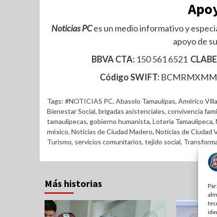
Apoy
Noticias PC
es un medio informativo y especia
apoyo de su
BBVA CTA:
150 561 6521
CLABE
Código SWIFT:
BCMRMXM
Tags:
#NOTICIAS PC
,
Abasolo Tamaulipas
,
Américo Vill
Bienestar Social
,
brigadas asistenciales
,
convivencia famil
tamaulipecas
,
gobierno humanista
,
Lotería Tamaulipeca
,
méxico
,
Noticias de Ciudad Madero
,
Noticias de Ciudad V
Turismo
,
servicios comunitarios
,
tejido social
,
Transforma
Más historias
Par
alm
tec
ide