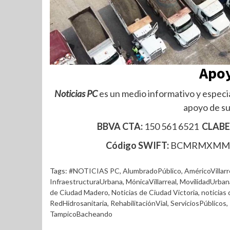
Apoy
Noticias PC
es un medio informativo y especia
apoyo de su
BBVA CTA:
150 561 6521
CLABE
Código SWIFT:
BCMRMXM
Tags:
#NOTICIAS PC
,
AlumbradoPúblico
,
AméricoVillarr
InfraestructuraUrbana
,
MónicaVillarreal
,
MovilidadUrban
de Ciudad Madero
,
Noticias de Ciudad Victoria
,
noticias
RedHidrosanitaria
,
RehabilitaciónVial
,
ServiciosPúblicos
,
TampicoBacheando