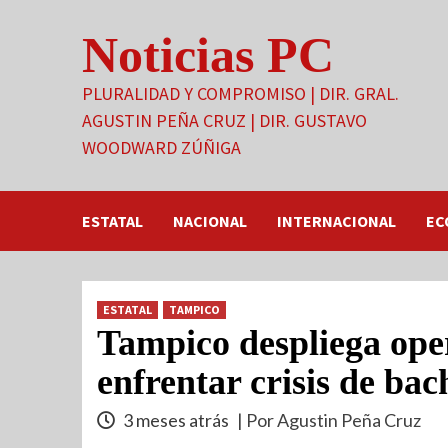
Saltar
Noticias PC
al
contenido
PLURALIDAD Y COMPROMISO | DIR. GRAL.
AGUSTIN PEÑA CRUZ | DIR. GUSTAVO
WOODWARD ZÚÑIGA
ESTATAL
NACIONAL
INTERNACIONAL
EC
ESTATAL
TAMPICO
Tampico despliega oper
enfrentar crisis de bac
3 meses atrás
| Por Agustin Peña Cruz