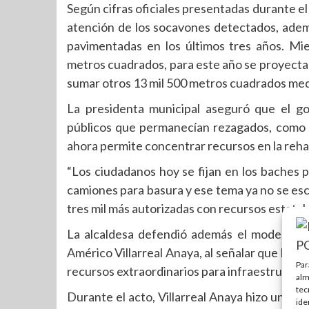
Según cifras oficiales presentadas durante el
atención de los socavones detectados, adem
pavimentadas en los últimos tres años. Mi
metros cuadrados, para este año se proyecta
sumar otros 13 mil 500 metros cuadrados me
La presidenta municipal aseguró que el go
públicos que permanecían rezagados, como l
ahora permite concentrar recursos en la rehabi
“Los ciudadanos hoy se fijan en los baches
camiones para basura y ese tema ya no se es
tres mil más autorizadas con recursos estatale
La alcaldesa defendió además el modelo de
Américo Villarreal Anaya, al señalar que la re
Par
recursos extraordinarios para infraestructur
alm
tec
Durante el acto, Villarreal Anaya hizo un ll
ide