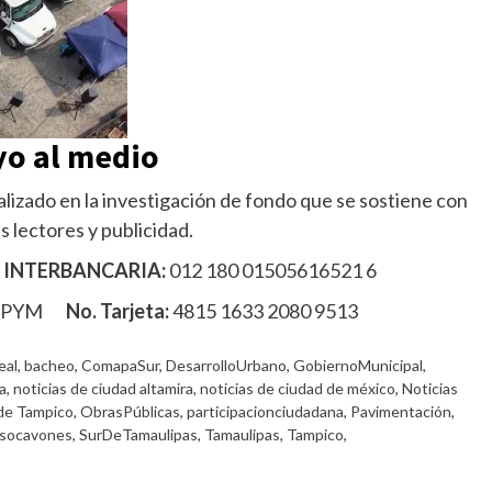
o al medio
lizado en la investigación de fondo que se sostiene con
s lectores y publicidad.
 INTERBANCARIA:
012 180 01505616521 6
MPYM
No. Tarjeta:
4815 1633 2080 9513
eal
,
bacheo
,
ComapaSur
,
DesarrolloUrbano
,
GobiernoMunicipal
,
a
,
noticias de ciudad altamira
,
noticias de ciudad de méxico
,
Noticias
 de Tampico
,
ObrasPúblicas
,
participacionciudadana
,
Pavimentación
,
socavones
,
SurDeTamaulipas
,
Tamaulipas
,
Tampico
,