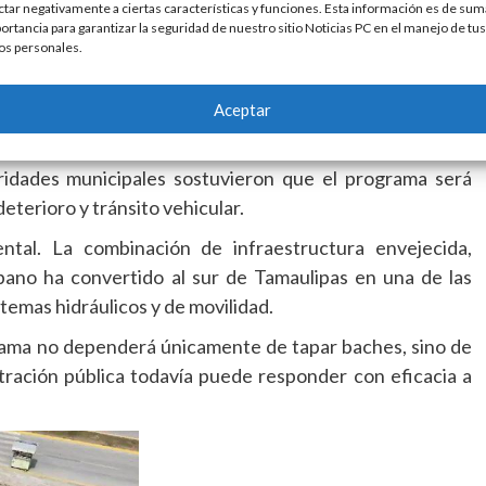
maquinaria y apoyo logístico.
ctar negativamente a ciertas características y funciones. Esta información es de sum
ortancia para garantizar la seguridad de nuestro sitio Noticias PC en el manejo de tus
s empresarios que se quieran sumar por ese gran amor que
os personales.
 a trabajar de la mano con quienes quieran contribuir a
Aceptar
or el despliegue inmediato de cuadrillas y maquinaria
oridades municipales sostuvieron que el programa será
eterioro y tránsito vehicular.
tal. La combinación de infraestructura envejecida,
bano ha convertido al sur de Tamaulipas en una de las
temas hidráulicos y de movilidad.
ograma no dependerá únicamente de tapar baches, sino de
tración pública todavía puede responder con eficacia a