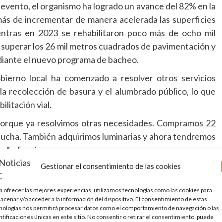
 evento, el organismo ha logrado un avance del 82% en la
ás de incrementar de manera acelerada las superficies
entras en 2023 se rehabilitaron poco más de ocho mil
 superar los 26 mil metros cuadrados de pavimentación y
diante el nuevo programa de bacheo.
bierno local ha comenzado a resolver otros servicios
a recolección de basura y el alumbrado público, lo que
litación vial.
 porque ya resolvimos otras necesidades. Compramos 22
cucha. También adquirimos luminarias y ahora tendremos
s”, afirmó.
Gestionar el consentimiento de las cookies
 coordinación con el gobierno estatal encabezado por
lación institucional ha permitido acelerar obras y obtener
a ofrecer las mejores experiencias, utilizamos tecnologías como las cookies para
a urbana.
acenar y/o acceder a la información del dispositivo. El consentimiento de estas
nologías nos permitirá procesar datos como el comportamiento de navegación o las
amado abierto a empresarios y ciudadanos para sumarse al
ntificaciones únicas en este sitio. No consentir o retirar el consentimiento, puede