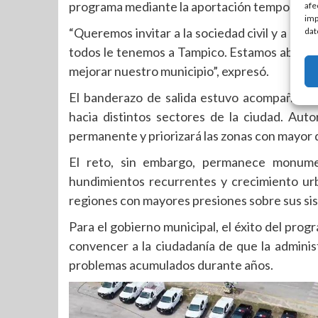
programa mediante la aportación temporal de 
afe
imp
“Queremos invitar a la sociedad civil y a lo
dat
todos le tenemos a Tampico. Estamos abiertos
mejorar nuestro municipio”, expresó.
El banderazo de salida estuvo acompañado p
hacia distintos sectores de la ciudad. Aut
permanente y priorizará las zonas con mayor d
El reto, sin embargo, permanece monumen
hundimientos recurrentes y crecimiento ur
regiones con mayores presiones sobre sus sis
Para el gobierno municipal, el éxito del pr
convencer a la ciudadanía de que la adminis
problemas acumulados durante años.