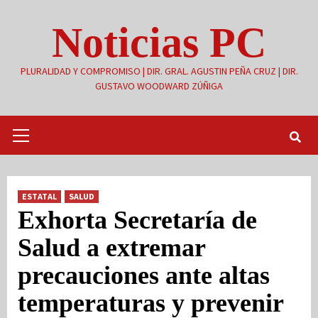
Saltar
Noticias PC
al
contenido
PLURALIDAD Y COMPROMISO | DIR. GRAL. AGUSTIN PEÑA CRUZ | DIR.
GUSTAVO WOODWARD ZÚÑIGA
Menú
primario
ESTATAL
SALUD
Exhorta Secretaría de
Salud a extremar
precauciones ante altas
temperaturas y prevenir