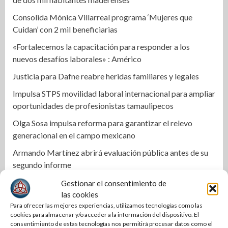
Consolida Mónica Villarreal programa ‘Mujeres que
Cuidan’ con 2 mil beneficiarias
«Fortalecemos la capacitación para responder a los
nuevos desafíos laborales» : Américo
Justicia para Dafne reabre heridas familiares y legales
Impulsa STPS movilidad laboral internacional para ampliar
oportunidades de profesionistas tamaulipecos
Olga Sosa impulsa reforma para garantizar el relevo
generacional en el campo mexicano
Armando Martínez abrirá evaluación pública antes de su
segundo informe
Altamira mantiene estrategia de seguridad pese al relevo
Gestionar el consentimiento de
estatal
las cookies
Para ofrecer las mejores experiencias, utilizamos tecnologías como las
Una Tras Otra | Colosio va por Sonora, Adrián por Nuevo
cookies para almacenar y/o acceder a la información del dispositivo. El
León
consentimiento de estas tecnologías nos permitirá procesar datos como el