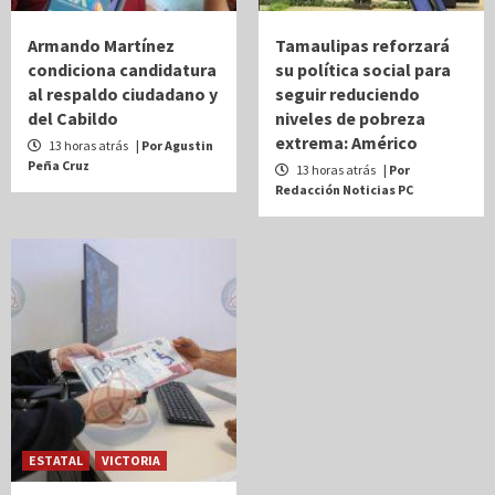
Armando Martínez
Tamaulipas reforzará
condiciona candidatura
su política social para
al respaldo ciudadano y
seguir reduciendo
del Cabildo
niveles de pobreza
extrema: Américo
13 horas atrás
| Por Agustin
Peña Cruz
13 horas atrás
| Por
Redacción Noticias PC
ESTATAL
VICTORIA