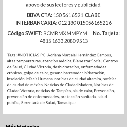
apoyo de sus lectores y publicidad.
BBVA CTA:
150 561 6521
CLABE
INTERBANCARIA:
012 180 01505616521 6
Código SWIFT:
BCMRMXMMPYM
No. Tarjeta:
4815 1633 2080 9513
Tags:
#NOTICIAS PC
,
Adriana Marcela Hernández Campos
,
altas temperaturas
,
atención médica
,
Bienestar Social
,
Centros
de Salud
,
Ciudad Victoria
,
deshidratación
,
enfermedades
crónicas
,
golpe de calor
,
gusano barrenador
,
hidratación
,
insolación
,
Miasis Humana
,
noticias de ciudad altamira
,
noticias
de ciudad de méxico
,
Noticias de Ciudad Madero
,
Noticias de
Ciudad Victoria
,
noticias de Tampico
,
ola de calor
,
Prevención
,
prevención de enfermedades
,
protección sanitaria
,
salud
publica
,
Secretaria de Salud
,
Tamaulipas
Más historias