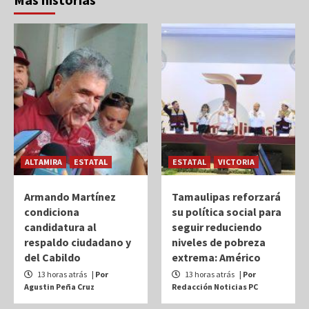
ALTAMIRA
ESTATAL
ESTATAL
VICTORIA
Armando Martínez
Tamaulipas reforzará
condiciona
su política social para
candidatura al
seguir reduciendo
respaldo ciudadano y
niveles de pobreza
del Cabildo
extrema: Américo
13 horas atrás
| Por
13 horas atrás
| Por
Agustin Peña Cruz
Redacción Noticias PC