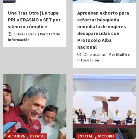
Una Tras Otra | Le tupe
Aprueban exhorto para
PRI a ERASMO y SET por
reforzar búsqueda
silencio cómplice
inmediata de mujeres
desaparecidas con
13 horas atrás
| Por Staff de
Protocolo Alba
Información
nacional
13 horas atrás
| Por Staff de
Información
ALTAMIRA
ESTATAL
ESTATAL
VICTORIA