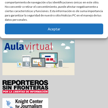
comportamiento de navegación o las identificaciones únicas en este sitio.
Tamaulipas sigue impulsando una agenda de
No consentir o retirar el consentimiento, puede afectar negativamente a
ciertas características y funciones. Esta información es de suma importancia
infraestructura con sentido humanista
para garantizar la seguridad de nuestro sitio Noticias PC en el manejo de tus
datos personales.
Ciclista termina lesionado tras impactarse contra la puerta
de un automóvil
Aceptar