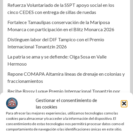
Refuerza Voluntariado de la SSPT apoyo social en los
cinco CEDES con entrega de sillas de ruedas
Fortalece Tamaulipas conservación de la Mariposa
Monarca con participación en el Blitz Monarca 2026
Distinguen labor del DIF Tampico con el Premio
Internacional Tonantzin 2026
La patria se ama y se defiende: Olga Sosa en Valle
Hermoso
Repone COMAPA Altamira líneas de drenaje en colonias y
fraccionamientos
Recibe Rossy Luque Premio Internacional Tonantzin por
quinto año consecutivo
Gestionar el consentimiento de
las cookies
Señal Política | En Rio Bravo se apoya la historia y la
Para ofrecer las mejores experiencias, utilizamos tecnologías como las
cultura de Tamaulipas: Miguel Almaraz
cookies para almacenar y/o acceder a la información del dispositivo. El
consentimiento de estas tecnologías nos permitirá procesar datos como el
Abraham Vargas Hernández se perfila para liderar el
comportamiento de navegación o las identificaciones únicas en este sitio.
SNTISSSTE en Tamaulipas