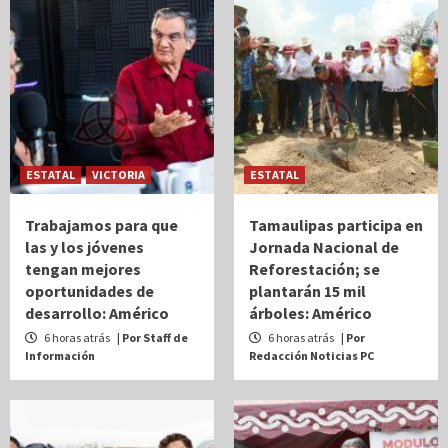
ESTATAL
VICTORIA
ESTATAL
Trabajamos para que
Tamaulipas participa en
las y los jóvenes
Jornada Nacional de
tengan mejores
Reforestación; se
oportunidades de
plantarán 15 mil
desarrollo: Américo
árboles: Américo
6 horas atrás
| Por Staff de
6 horas atrás
| Por
Información
Redacción Noticias PC