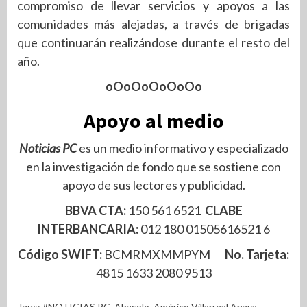
compromiso de llevar servicios y apoyos a las
comunidades más alejadas, a través de brigadas
que continuarán realizándose durante el resto del
año.
oOoOoOoOoOo
Apoyo al medio
Noticias PC
es un medio informativo y especializado
en la investigación de fondo que se sostiene con
apoyo de sus lectores y publicidad.
BBVA CTA:
150 561 6521
CLABE
INTERBANCARIA:
012 180 01505616521 6
Código SWIFT:
BCMRMXMMPYM
No. Tarjeta:
4815 1633 2080 9513
Tags:
#NOTICIAS PC
,
Abasolo
,
Américo Villarreal Anaya
,