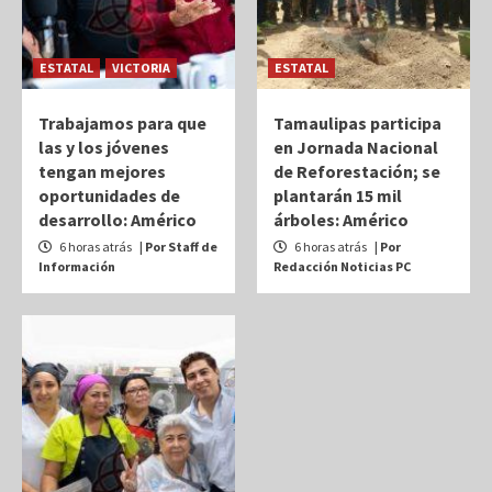
ESTATAL
VICTORIA
ESTATAL
Trabajamos para que
Tamaulipas participa
las y los jóvenes
en Jornada Nacional
tengan mejores
de Reforestación; se
oportunidades de
plantarán 15 mil
desarrollo: Américo
árboles: Américo
6 horas atrás
| Por Staff de
6 horas atrás
| Por
Información
Redacción Noticias PC