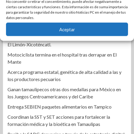
No consentir o retirar el consentimiento, puede afectar negativamente a
ciertas características y funciones. Esta información es de suma importancia
Tec Madero estrena símbolo de identidad y orgullo para
para garantizar la seguridad de nuestro sitio Noticias PC en el manejo de tus
su comunidad tecnológica
datos personales.
Incendio acaba con una casa en La Progreso Social
Aceptar
Un automóvil derrapó y quedó fuera de la carretera estatal
El Limón-Xicoténcatl.
Motociclista termina en el hospital tras derrapar en El
Mante
Acerca programa estatal, genética de alta calidad a las y
los productores pecuarios
Ganan tamaulipecos otras dos medallas para México en
los Juegos Centroamericanos y del Caribe
Entrega SEBIEN paquetes alimentarios en Tampico
Coordinan la SST y SET acciones para fortalecer la
formación médica y la bioética en Tamaulipas