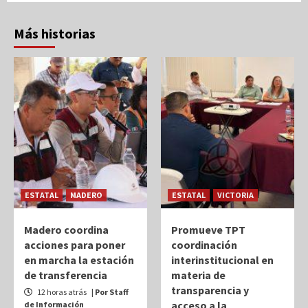
Más historias
ESTATAL
MADERO
ESTATAL
VICTORIA
Madero coordina
Promueve TPT
acciones para poner
coordinación
en marcha la estación
interinstitucional en
de transferencia
materia de
transparencia y
12 horas atrás
| Por Staff
acceso a la
de Información