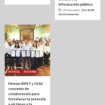
información pública
14 horas atrás
| Por Staff
de Información
ESTATAL
VICTORIA
Firman IDPET y CEAV
convenio de
colaboración para
fortalecer la atención
a víctimas y la