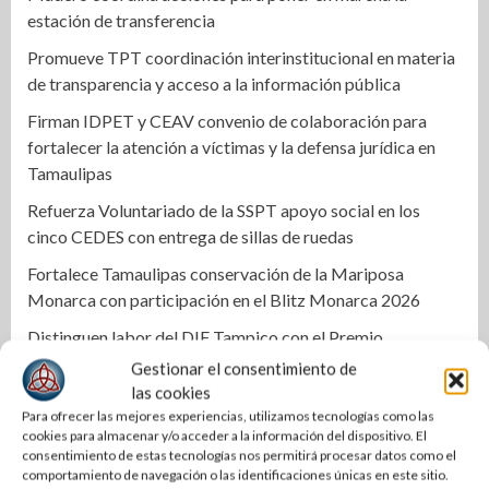
estación de transferencia
Promueve TPT coordinación interinstitucional en materia
de transparencia y acceso a la información pública
Firman IDPET y CEAV convenio de colaboración para
fortalecer la atención a víctimas y la defensa jurídica en
Tamaulipas
Refuerza Voluntariado de la SSPT apoyo social en los
cinco CEDES con entrega de sillas de ruedas
Fortalece Tamaulipas conservación de la Mariposa
Monarca con participación en el Blitz Monarca 2026
Distinguen labor del DIF Tampico con el Premio
Internacional Tonantzin 2026
Gestionar el consentimiento de
las cookies
La patria se ama y se defiende: Olga Sosa en Valle
Para ofrecer las mejores experiencias, utilizamos tecnologías como las
Hermoso
cookies para almacenar y/o acceder a la información del dispositivo. El
consentimiento de estas tecnologías nos permitirá procesar datos como el
Repone COMAPA Altamira líneas de drenaje en colonias y
comportamiento de navegación o las identificaciones únicas en este sitio.