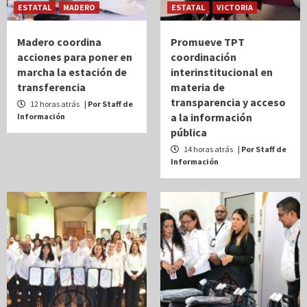
ESTATAL
MADERO
ESTATAL
VICTORIA
Madero coordina
Promueve TPT
acciones para poner en
coordinación
marcha la estación de
interinstitucional en
transferencia
materia de
transparencia y acceso
12 horas atrás
| Por Staff de
a la información
Información
pública
14 horas atrás
| Por Staff de
Información