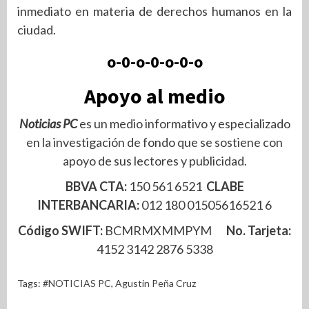
inmediato en materia de derechos humanos en la
ciudad.
o-0-o-0-o-0-o
Apoyo al medio
Noticias PC
es un medio informativo y especializado
en la investigación de fondo que se sostiene con
apoyo de sus lectores y publicidad.
BBVA CTA:
150 561 6521
CLABE
INTERBANCARIA:
012 180 01505616521 6
Código SWIFT:
BCMRMXMMPYM
No. Tarjeta:
4152 3142 2876 5338
Tags:
#NOTICIAS PC
,
Agustin Peña Cruz