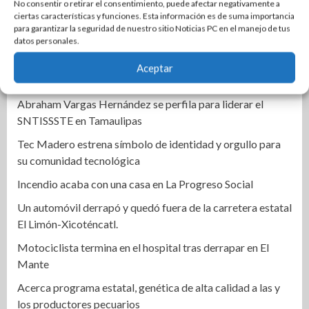
fraccionamientos
No consentir o retirar el consentimiento, puede afectar negativamente a
ciertas características y funciones. Esta información es de suma importancia
Recibe Rossy Luque Premio Internacional Tonantzin por
para garantizar la seguridad de nuestro sitio Noticias PC en el manejo de tus
quinto año consecutivo
datos personales.
Señal Política | En Rio Bravo se apoya la historia y la
Aceptar
cultura de Tamaulipas: Miguel Almaraz
Abraham Vargas Hernández se perfila para liderar el
SNTISSSTE en Tamaulipas
Tec Madero estrena símbolo de identidad y orgullo para
su comunidad tecnológica
Incendio acaba con una casa en La Progreso Social
Un automóvil derrapó y quedó fuera de la carretera estatal
El Limón-Xicoténcatl.
Motociclista termina en el hospital tras derrapar en El
Mante
Acerca programa estatal, genética de alta calidad a las y
los productores pecuarios