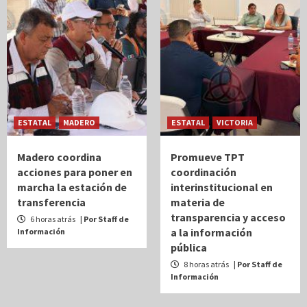
ESTATAL
MADERO
ESTATAL
VICTORIA
Madero coordina
Promueve TPT
acciones para poner en
coordinación
marcha la estación de
interinstitucional en
transferencia
materia de
transparencia y acceso
6 horas atrás
| Por Staff de
a la información
Información
pública
8 horas atrás
| Por Staff de
Información