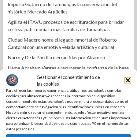
Impulsa Gobierno de Tamaulipas la conservación del
histórico Mercado Argüelles
Agiliza el ITAVU procesos de escrituración para brindar
certeza patrimonial a más familias de Tamaulipas
Ciudad Madero honra el legado inmortal de Roberto
Cantoral con una emotiva velada artística y cultural
Narro y De la Portilla cierran filas por Altamira
Llama Abraham Vargas a recuperar la confianza de la base
trabajadora del ISSSTE en Tamaulipas
Gestionar el consentimiento de
las cookies
Mónica Villarreal impulsa la transformación de la entrada
Para ofrecer las mejores experiencias, utilizamos tecnologías como las
al Centro Histórico de Tampico
cookies para almacenar y/o acceder a la información del dispositivo. El
consentimiento de estas tecnologías nos permitirá procesar datos como el
Activa IMSS protocolos por embarazo de niña de 11 años
comportamiento de navegación o las identificaciones únicas en este sitio.
en Matamoros
No consentir o retirar el consentimiento, puede afectar negativamente a
ciertas características y funciones. Esta información es de suma importancia
Cabalgata une a los pueblos: Olga Sosa en el 399
para garantizar la seguridad de nuestro sitio Noticias PC en el manejo de tus
aniversario de Palmillas
datos personales.