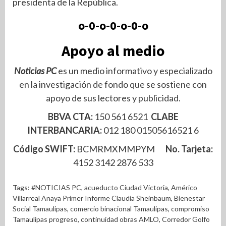
presidenta de la República.
o-0-o-0-o-0-o
Apoyo al medio
Noticias PC
es un medio informativo y especializado
en la investigación de fondo que se sostiene con
apoyo de sus lectores y publicidad.
BBVA CTA:
150 561 6521
CLABE
INTERBANCARIA:
012 180 01505616521 6
Código SWIFT:
BCMRMXMMPYM
No. Tarjeta:
4152 3142 2876 533
Tags:
#NOTICIAS PC
,
acueducto Ciudad Victoria
,
Américo
Villarreal Anaya Primer Informe Claudia Sheinbaum
,
Bienestar
Social Tamaulipas
,
comercio binacional Tamaulipas
,
compromiso
Tamaulipas progreso
,
continuidad obras AMLO
,
Corredor Golfo