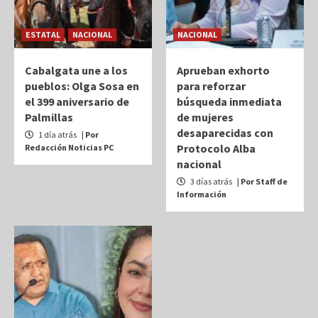
ESTATAL
NACIONAL
NACIONAL
Cabalgata une a los
Aprueban exhorto
pueblos: Olga Sosa en
para reforzar
el 399 aniversario de
búsqueda inmediata
Palmillas
de mujeres
desaparecidas con
1 día atrás
| Por
Protocolo Alba
Redacción Noticias PC
nacional
3 días atrás
| Por Staff de
Información