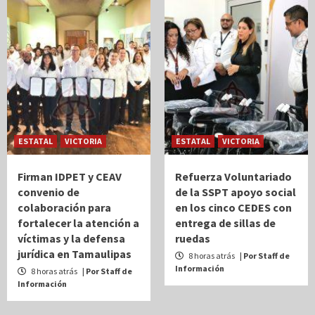
ESTATAL
VICTORIA
ESTATAL
VICTORIA
Firman IDPET y CEAV
Refuerza Voluntariado
convenio de
de la SSPT apoyo social
colaboración para
en los cinco CEDES con
fortalecer la atención a
entrega de sillas de
víctimas y la defensa
ruedas
jurídica en Tamaulipas
8 horas atrás
| Por Staff de
Información
8 horas atrás
| Por Staff de
Información