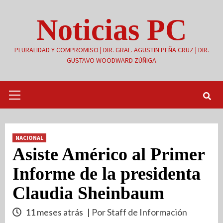
Saltar
Noticias PC
al
contenido
PLURALIDAD Y COMPROMISO | DIR. GRAL. AGUSTIN PEÑA CRUZ | DIR.
GUSTAVO WOODWARD ZÚÑIGA
Menú
primario
NACIONAL
Asiste Américo al Primer
Informe de la presidenta
Claudia Sheinbaum
11 meses atrás
| Por Staff de Información