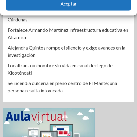
Alertan por clima extremo en Tamaulipas
Aceptar
Mejora COMAPA Altamira red sanitaria en colonia Lázaro
Cárdenas
Fortalece Armando Martínez infraestructura educativa en
Altamira
Alejandra Quintos rompe el silencio y exige avances en la
investigación
Localizan a un hombre sin vida en canal de riego de
Xicoténcatl
Se incendia dulcería en pleno centro de El Mante; una
persona resulta intoxicada