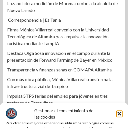
Lozano lidera medición de Morena rumbo a la alcaldía de
Nuevo Laredo
Correspondencia | Es Tania
Firma Mónica Villarreal convenio con la Universidad
Tecnológica de Altamira para impulsar la innovación
turística mediante TampIA
Destaca Olga Sosa innovación en el campo durante la
presentación de Forward Farming de Bayer en México
Transparencia y finanzas sanas en COMAPA Altamira
Con más obra pública, Mónica Villarreal transforma la
infraestructura vial de Tampico
Impulsa STPS ferias del empleo para jóvenes en tres
regiones de Tamaulipas
Gestionar el consentimiento de
Impulsa Tamaulipas exportación de productos locales con
las cookies
programa “De Tamaulipas para Texas, exportar también
Para ofrecer las mejores experiencias, utilizamos tecnologías como las
es para ti”