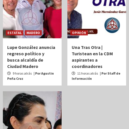
ESTATAL
MADERO
OPINIÓN
Lupe González anuncia
Una Tras Otra |
regreso político y
Turistean en la CDM
busca alcaldía de
aspirantes a
Ciudad Madero
coordinadores
9 horas atrás
| Por Agustin
11 horas atrás
| Por Staff de
Peña Cruz
Información