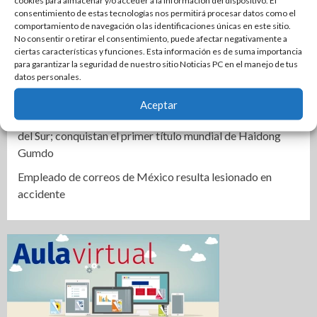
cookies para almacenar y/o acceder a la información del dispositivo. El
consentimiento de estas tecnologías nos permitirá procesar datos como el
Instala Sector Salud Comité Estatal de Calidad en Salud
comportamiento de navegación o las identificaciones únicas en este sitio.
para garantizar un trato digno y humanitario a los
No consentir o retirar el consentimiento, puede afectar negativamente a
ciertas características y funciones. Esta información es de suma importancia
pacientes
para garantizar la seguridad de nuestro sitio Noticias PC en el manejo de tus
Promueve CEDES Altamira reinserción social con
datos personales.
exposición y venta de artesanías “OVNI-CEDES”
Aceptar
Ocho tamaulipecos hacen historia con México en Corea
del Sur; conquistan el primer título mundial de Haidong
Gumdo
Empleado de correos de México resulta lesionado en
accidente