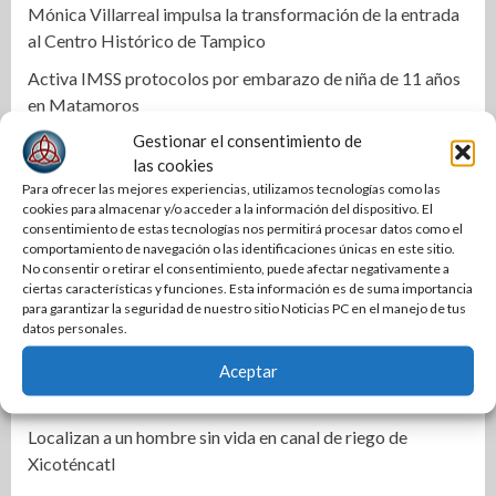
Mónica Villarreal impulsa la transformación de la entrada
al Centro Histórico de Tampico
Activa IMSS protocolos por embarazo de niña de 11 años
en Matamoros
Gestionar el consentimiento de
Cabalgata une a los pueblos: Olga Sosa en el 399
las cookies
aniversario de Palmillas
Para ofrecer las mejores experiencias, utilizamos tecnologías como las
Alertan por clima extremo en Tamaulipas
cookies para almacenar y/o acceder a la información del dispositivo. El
consentimiento de estas tecnologías nos permitirá procesar datos como el
Mejora COMAPA Altamira red sanitaria en colonia Lázaro
comportamiento de navegación o las identificaciones únicas en este sitio.
No consentir o retirar el consentimiento, puede afectar negativamente a
Cárdenas
ciertas características y funciones. Esta información es de suma importancia
Fortalece Armando Martínez infraestructura educativa en
para garantizar la seguridad de nuestro sitio Noticias PC en el manejo de tus
datos personales.
Altamira
Aceptar
Alejandra Quintos rompe el silencio y exige avances en la
investigación
Localizan a un hombre sin vida en canal de riego de
Xicoténcatl