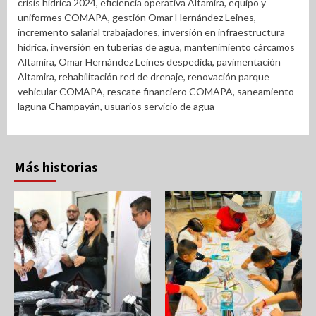
crisis hídrica 2024
,
eficiencia operativa Altamira
,
equipo y
uniformes COMAPA
,
gestión Omar Hernández Leines
,
incremento salarial trabajadores
,
inversión en infraestructura
hídrica
,
inversión en tuberías de agua
,
mantenimiento cárcamos
Altamira
,
Omar Hernández Leines despedida
,
pavimentación
Altamira
,
rehabilitación red de drenaje
,
renovación parque
vehicular COMAPA
,
rescate financiero COMAPA
,
saneamiento
laguna Champayán
,
usuarios servicio de agua
Más historias