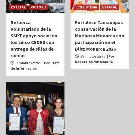
ESTATAL
VICTORIA
ECOSISTEMA
ESTATAL
Refuerza
Fortalece Tamaulipas
Voluntariado de la
conservación de la
SSPT apoyo social en
Mariposa Monarca con
los cinco CEDES con
participación en el
entrega de sillas de
Blitz Monarca 2026
ruedas
8 minutos atrás
| Por
Redacción Noticias PC
2 minutos atrás
| Por Staff
de Información