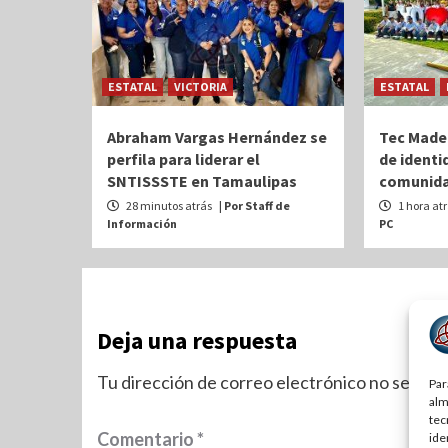
ESTATAL
VICTORIA
ESTATAL
Abraham Vargas Hernández se
Tec Made
perfila para liderar el
de identi
SNTISSSTE en Tamaulipas
comunida
28 minutos atrás
| Por Staff de
1 hora at
Información
PC
Deja una respuesta
Tu dirección de correo electrónico no será pu
Par
alm
tec
Comentario
*
ide