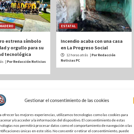
MADERO
ESTATAL
ro estrena símbolo
Incendio acaba con una casa
dad y orgullo para su
en La Progreso Social
d tecnológica
12 horas atrás
| Por Redacción
Noticias PC
rás
| Por Redacción Noticias
Gestionar el consentimiento de las cookies
blicada.
Los campos obligatorios están marcados con
*
a ofrecer las mejores experiencias, utilizamos tecnologías como las cookies para
acenar y/o acceder a la información del dispositivo. El consentimiento de estas
nologías nos permitirá procesar datos como el comportamiento de navegación o las
ntificaciones únicas en este sitio. No consentir o retirar el consentimiento, puede