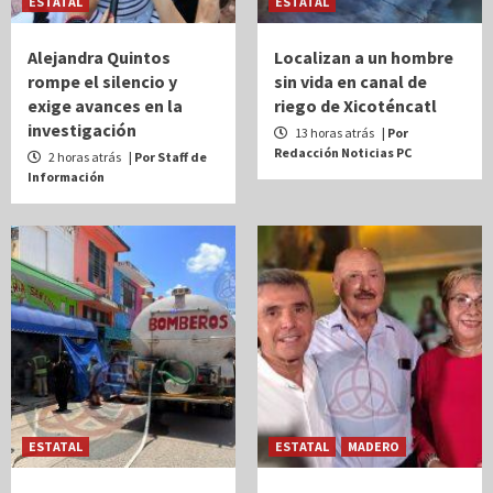
ESTATAL
ESTATAL
Alejandra Quintos
Localizan a un hombre
rompe el silencio y
sin vida en canal de
exige avances en la
riego de Xicoténcatl
investigación
13 horas atrás
| Por
Redacción Noticias PC
2 horas atrás
| Por Staff de
Información
ESTATAL
ESTATAL
MADERO