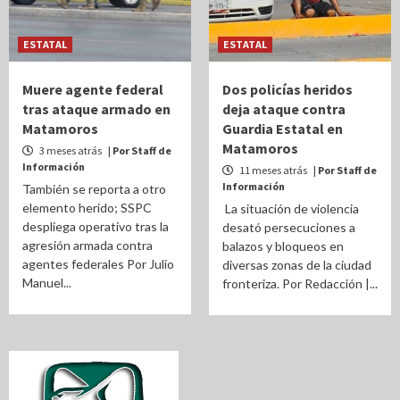
ESTATAL
ESTATAL
Muere agente federal
Dos policías heridos
tras ataque armado en
deja ataque contra
Matamoros
Guardia Estatal en
Matamoros
3 meses atrás
| Por Staff de
Información
11 meses atrás
| Por Staff de
Información
También se reporta a otro
elemento herido; SSPC
La situación de violencia
despliega operativo tras la
desató persecuciones a
agresión armada contra
balazos y bloqueos en
agentes federales Por Julio
diversas zonas de la ciudad
Manuel...
fronteriza. Por Redacción |...