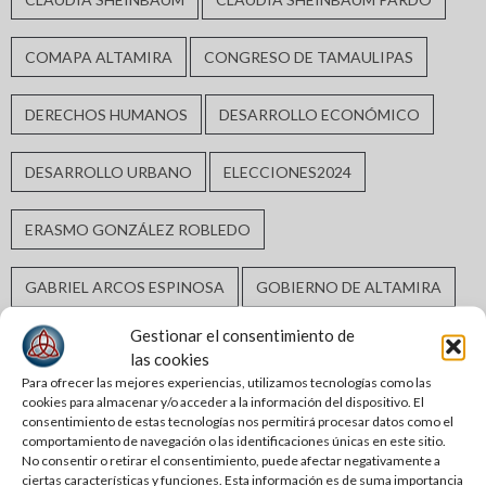
COMAPA ALTAMIRA
CONGRESO DE TAMAULIPAS
DERECHOS HUMANOS
DESARROLLO ECONÓMICO
DESARROLLO URBANO
ELECCIONES2024
ERASMO GONZÁLEZ ROBLEDO
GABRIEL ARCOS ESPINOSA
GOBIERNO DE ALTAMIRA
Gestionar el consentimiento de
GOBIERNO DE TAMAULIPAS
GOBIERNO MUNICIPAL
las cookies
Para ofrecer las mejores experiencias, utilizamos tecnologías como las
GUARDIA ESTATAL
INCLUSIÓN SOCIAL
cookies para almacenar y/o acceder a la información del dispositivo. El
consentimiento de estas tecnologías nos permitirá procesar datos como el
comportamiento de navegación o las identificaciones únicas en este sitio.
INFRAESTRUCTURA HIDRÁULICA
No consentir o retirar el consentimiento, puede afectar negativamente a
ciertas características y funciones. Esta información es de suma importancia