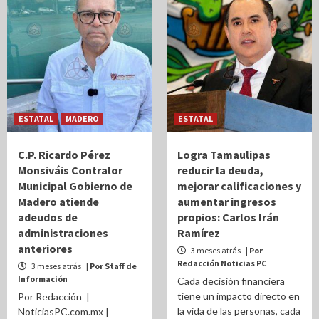
ESTATAL
MADERO
ESTATAL
C.P. Ricardo Pérez
Logra Tamaulipas
Monsiváis Contralor
reducir la deuda,
Municipal Gobierno de
mejorar calificaciones y
Madero atiende
aumentar ingresos
adeudos de
propios: Carlos Irán
administraciones
Ramírez
anteriores
3 meses atrás
| Por
Redacción Noticias PC
3 meses atrás
| Por Staff de
Información
Cada decisión financiera
tiene un impacto directo en
Por Redacción |
la vida de las personas, cada
NoticiasPC.com.mx |