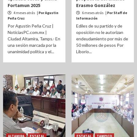
Fortamun 2025
Erasmo González
4 meses atrás
| Por Agustin
6 meses atrás
| Por Staff de
Peña Cruz
Información
Por Agustin Peña Cruz |
Ediles de su partido y de
NoticiasPC.com.mx |
oposición no le autorizan
Ciudad Altamira, Tamps.- En
endeudamiento por más de
una sesión marcada por la
50 millones de pesos Por
unanimidad política y el...
Liborio...
ALTAMIRA
ESTATAL
ESTATAL
TAMPICO