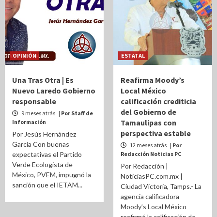
OPINIÓN
ESTATAL
Una Tras Otra | Es
Reafirma Moody’s
Nuevo Laredo Gobierno
Local México
responsable
calificación crediticia
del Gobierno de
9 meses atrás
| Por Staff de
Tamaulipas con
Información
perspectiva estable
Por Jesús Hernández
García Con buenas
12 meses atrás
| Por
expectativas el Partido
Redacción Noticias PC
Verde Ecologista de
Por Redacción |
México, PVEM, impugnó la
NoticiasPC.com.mx |
sanción que el IETAM...
Ciudad Victoria, Tamps.- La
agencia calificadora
Moody’s Local México
reafirmó la calificación de