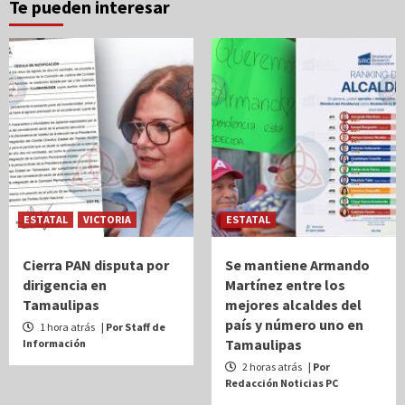
Te pueden interesar
ESTATAL
VICTORIA
ESTATAL
Cierra PAN disputa por
Se mantiene Armando
dirigencia en
Martínez entre los
Tamaulipas
mejores alcaldes del
país y número uno en
1 hora atrás
| Por Staff de
Tamaulipas
Información
2 horas atrás
| Por
Redacción Noticias PC