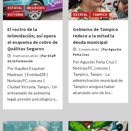
ESTATAL
NEGOCIOS
VICTORIA
ESTATAL
TAMPICO
El rostro de la
Gobierno de Tampico
intimidación; así opera
reduce a la mitad la
el esquema de cobro de
deuda municipal
Quálitas Seguros
2 meses atrás
| Por Agustin
Peña Cruz
4 semanas atrás
| Por Staff
de Información
Por Agustín Peña Cruz |
NoticiasPC.com.mx |
​Por Aquiles Esquivel
Tampico, Tamps.- La
Madrazo | Entidad28 |
administración municipal de
NoticiasPC.com.mx |
Tampico asegura haber
Ciudad Victoria, Tamps.- Un
alcanzado uno de los...
entramado de asimetría
legal, presión psicológica y...