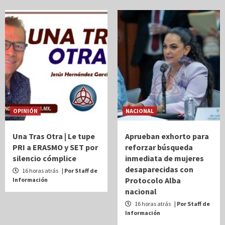
OPINIÓN
NACIONAL
Una Tras Otra | Le tupe
Aprueban exhorto para
PRI a ERASMO y SET por
reforzar búsqueda
silencio cómplice
inmediata de mujeres
desaparecidas con
16 horas atrás
| Por Staff de
Protocolo Alba
Información
nacional
16 horas atrás
| Por Staff de
Información