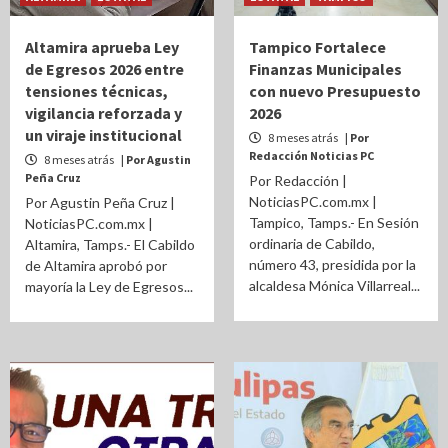
Altamira aprueba Ley
Tampico Fortalece
de Egresos 2026 entre
Finanzas Municipales
tensiones técnicas,
con nuevo Presupuesto
vigilancia reforzada y
2026
un viraje institucional
8 meses atrás
| Por
Redacción Noticias PC
8 meses atrás
| Por Agustin
Peña Cruz
Por Redacción |
NoticiasPC.com.mx |
Por Agustin Peña Cruz |
Tampico, Tamps.- En Sesión
NoticiasPC.com.mx |
ordinaria de Cabildo,
Altamira, Tamps.- El Cabildo
número 43, presidida por la
de Altamira aprobó por
alcaldesa Mónica Villarreal...
mayoría la Ley de Egresos...