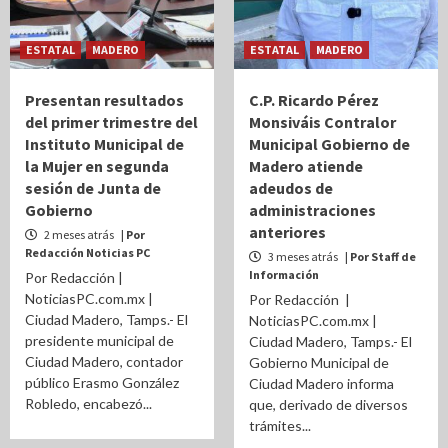
ESTATAL
MADERO
ESTATAL
MADERO
Presentan resultados
C.P. Ricardo Pérez
del primer trimestre del
Monsiváis Contralor
Instituto Municipal de
Municipal Gobierno de
la Mujer en segunda
Madero atiende
sesión de Junta de
adeudos de
Gobierno
administraciones
anteriores
2 meses atrás
| Por
Redacción Noticias PC
3 meses atrás
| Por Staff de
Información
Por Redacción |
NoticiasPC.com.mx |
Por Redacción |
Ciudad Madero, Tamps.- El
NoticiasPC.com.mx |
presidente municipal de
Ciudad Madero, Tamps.- El
Ciudad Madero, contador
Gobierno Municipal de
público Erasmo González
Ciudad Madero informa
Robledo, encabezó...
que, derivado de diversos
trámites...