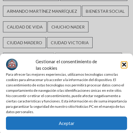
ARMANDO MARTÍNEZ MANRÍQUEZ
BIENESTAR SOCIAL
CALIDAD DE VIDA
CHUCHO NADER
CIUDAD MADERO
CIUDAD VICTORIA
CLAUDIA SHEINBAUM
CLAUDIA SHEINBAUM PARDO
Gestionar el consentimiento de
las cookies
COMAPA ALTAMIRA
CONGRESO DE TAMAULIPAS
Para ofrecer las mejores experiencias, utilizamos tecnologías como las
cookies para almacenar y/o acceder a la información del dispositivo. El
consentimiento de estas tecnologías nos permitirá procesar datos como el
DERECHOS HUMANOS
DESARROLLO ECONÓMICO
comportamiento de navegación o las identificaciones únicas en este sitio.
No consentir o retirar el consentimiento, puede afectar negativamente a
ciertas características y funciones. Esta información es de suma importancia
DESARROLLO URBANO
ELECCIONES2024
para garantizar la seguridad de nuestro sitio Noticias PC en el manejo de tus
datos personales.
ERASMO GONZÁLEZ ROBLEDO
Aceptar