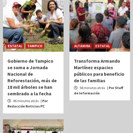
ESTATAL
TAMPICO
ALTAMIRA
ESTATAL
Gobierno de Tampico
Transforma Armando
se suma a Jornada
Martínez espacios
Nacional de
públicos para beneficio
Reforestación, más de
de las familias
18 mil árboles se han
58 minutos atrás
| Por Staff
sembrado a la fecha
de Información
46 minutos atrás
| Por
Redacción Noticias PC