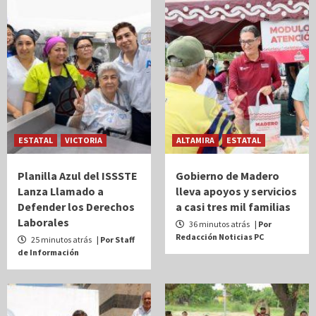
ESTATAL
VICTORIA
ALTAMIRA
ESTATAL
Planilla Azul del ISSSTE
Gobierno de Madero
Lanza Llamado a
lleva apoyos y servicios
Defender los Derechos
a casi tres mil familias
Laborales
36 minutos atrás
| Por
Redacción Noticias PC
25 minutos atrás
| Por Staff
de Información