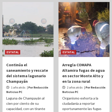
ESTATAL
ESTATAL
Continúa el
Arregla COMAPA
saneamiento y rescate
Altamira fugas de agua
del sistema lagunario
en sector Monte Alto y
Champayán
en la zona rural
1 año atrás
| Por Redacción
2 años atrás
| Por Redacción
Noticias PC
Noticias PC
Laguna de Champayán al
Organismo exhorta a la
cien por ciento de su
ciudadanía a reportar
capacidad, con un tirante
oportunamente las fugas