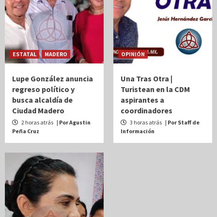
ESTATAL
MADERO
OPINIÓN
Lupe González anuncia
Una Tras Otra |
regreso político y
Turistean en la CDM
busca alcaldía de
aspirantes a
Ciudad Madero
coordinadores
2 horas atrás
| Por Agustin
3 horas atrás
| Por Staff de
Peña Cruz
Información