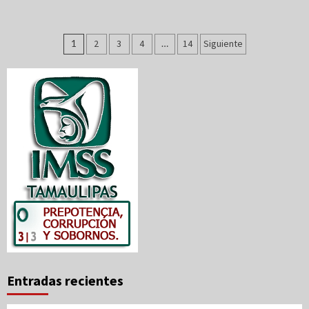
Paginación
1
2
3
4
…
14
Siguiente
de
entradas
Entradas recientes