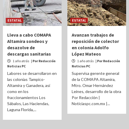
ESTATAL
ESTATAL
Lleva a cabo COMAPA
Avanzan trabajos de
Altamira sondeos y
reposición de colector
desazolve de
en colonia Adolfo
descargas sanitarias
López Mateos
1 año atrás
| Por Redacción
1 año atrás
| Por Redacción
Noticias PC
Noticias PC
Labores se desarrollaron en
Supervisa gerente general
las colonias Tampico-
de la COMAPA Altamira,
Altamira y Ganadera, así
Mtro. Omar Hernández
como en los
Leines, desarrollo de la obra
fraccionamientos Los
Por Redacción |
Sábalos, Las Haciendas,
Noticiaspc.com.mx |...
Laguna Florida,...