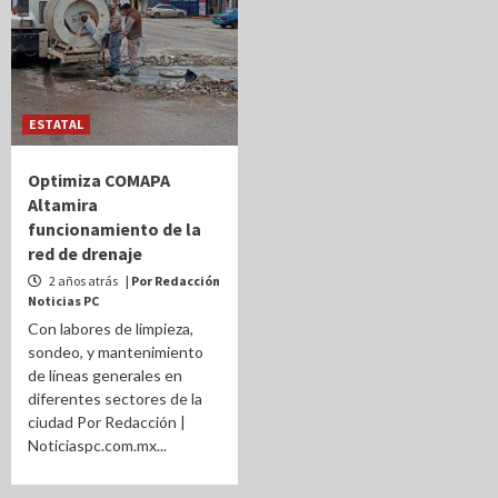
ESTATAL
Optimiza COMAPA
Altamira
funcionamiento de la
red de drenaje
2 años atrás
| Por Redacción
Noticias PC
Con labores de limpieza,
sondeo, y mantenimiento
de líneas generales en
diferentes sectores de la
ciudad Por Redacción |
Noticiaspc.com.mx...