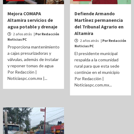
Mejora COMAPA
Defiende Armando
Altamira servicios de
Martínez permanencia
agua potable y drenaje
del Tribunal Agrario en
Altamira
2 años atrás
| Por Redacción
Noticias PC
2 años atrás
| Por Redacción
Noticias PC
Proporciona mantenimiento
a cajas presurizadoras y
El presidente municipal
válvulas, además de instalar
respalda a la comunidad
y reponer tomas de agua
rural para que esta sede
Por Redacción |
continúe en el municipio
Noticiaspc.com.mx |...
Por Redacción |
Noticiaspc.com.mx...