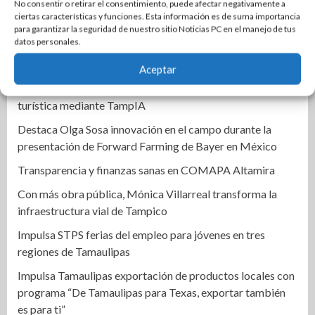
No consentir o retirar el consentimiento, puede afectar negativamente a
Lozano lidera medición de Morena rumbo a la alcaldía de
ciertas características y funciones. Esta información es de suma importancia
Nuevo Laredo
para garantizar la seguridad de nuestro sitio Noticias PC en el manejo de tus
datos personales.
Correspondencia | Es Tania
Aceptar
Firma Mónica Villarreal convenio con la Universidad
Tecnológica de Altamira para impulsar la innovación
turística mediante TampIA
Destaca Olga Sosa innovación en el campo durante la
presentación de Forward Farming de Bayer en México
Transparencia y finanzas sanas en COMAPA Altamira
Con más obra pública, Mónica Villarreal transforma la
infraestructura vial de Tampico
Impulsa STPS ferias del empleo para jóvenes en tres
regiones de Tamaulipas
Impulsa Tamaulipas exportación de productos locales con
programa “De Tamaulipas para Texas, exportar también
es para ti”