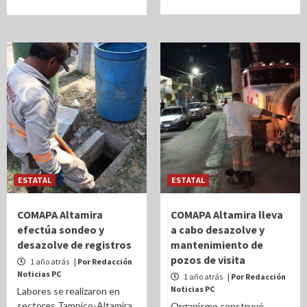
ESTATAL
ESTATAL
COMAPA Altamira
COMAPA Altamira lleva
efectúa sondeo y
a cabo desazolve y
desazolve de registros
mantenimiento de
pozos de visita
1 año atrás
| Por Redacción
Noticias PC
1 año atrás
| Por Redacción
Noticias PC
Labores se realizaron en
sectores Tampico-Altamira,
Organismo construyó