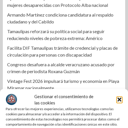
mujeres desaparecidas con Protocolo Alba nacional
Armando Martínez condiciona candidatura al respaldo
ciudadano y del Cabildo
Tamaulipas reforzará su política social para seguir
reduciendo niveles de pobreza extrema: Américo
Facilita DIF Tamaulipas trámite de credencial y placas de
circulación para personas con discapacidad
Congreso desafuera a alcalde veracruzano acusado por
crimen de periodista Roxana Guzmán
Vintage Fest 2026 impulsará turismo y economía en Playa
Miramar nacionalmente
Gestionar el consentimiento de
Intento por esquivar a un perro termina con dos
las cookies
motociclistas lesionados en El Mante
Para ofrecer las mejores experiencias, utilizamos tecnologías como las
Dialoga Lucero Deosdady con familias de la colonia
cookies para almacenar y/o acceder a la información del dispositivo. El
consentimiento de estas tecnologías nos permitirá procesar datos como el
Carmen Romano
comportamiento de navegación o las identificaciones únicas en este sitio.