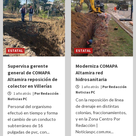
ESTATAL
ESTATAL
Supervisa gerente
Moderniza COMAPA
general de COMAPA
Altamira red
Altamira reposición de
hidrosanitaria
colector en Villerías
1 año atrás
| Por Redacción
Noticias PC
1 año atrás
| Por Redacción
Noticias PC
Con la reposición de línea
de drenaje en distintas
Personal del organismo
colonias, fraccionamientos,
efectuó en tiempo y forma
y en la Zona Centro Por
el cambio de un conducto
Redacción |
subterráneo de 16
Noticiaspc.com.mx...
pulgadas de pvc, con...