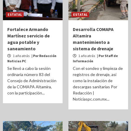
ESTATAL
ESTATAL
Fortalece Armando
Desarrolla COMAPA
Martínez servicio de
Altamira
agua potable y
mantenimiento a
saneamiento
sistema de drenaje
1 año atrás
| Por Redacción
1 año atrás
| Por Staff de
Noticias PC
Información
Se llevó a cabo la sesión
Con el sondeo y limpieza de
ordinaria número 83 del
registros de drenaje, así
Consejo de Administración
como la instalación de
de la COMAPA Altamira,
descargas sanitarias Por
con la participación...
Redacción |
Noticiaspc.com.mx...