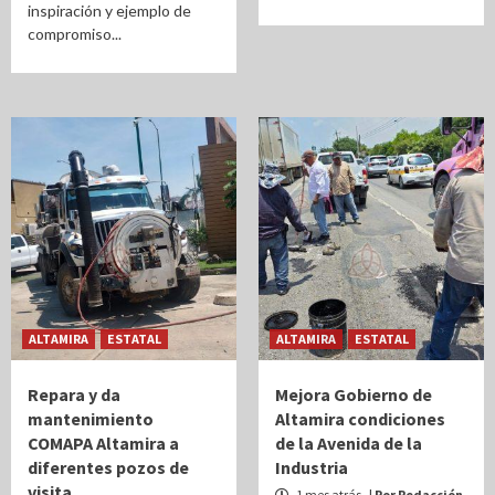
inspiración y ejemplo de
compromiso...
ALTAMIRA
ESTATAL
ALTAMIRA
ESTATAL
Repara y da
Mejora Gobierno de
mantenimiento
Altamira condiciones
COMAPA Altamira a
de la Avenida de la
diferentes pozos de
Industria
visita
1 mes atrás
| Por Redacción