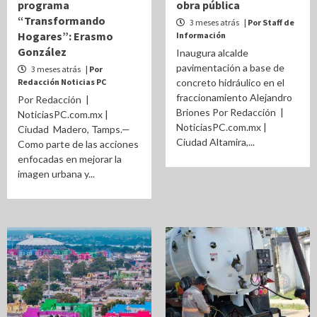
programa
obra pública
“Transformando
3 meses atrás
| Por Staff de
Hogares”: Erasmo
Información
González
Inaugura alcalde
pavimentación a base de
3 meses atrás
| Por
Redacción Noticias PC
concreto hidráulico en el
fraccionamiento Alejandro
Por Redacción |
Briones Por Redacción |
NoticiasPC.com.mx |
NoticiasPC.com.mx |
Ciudad Madero, Tamps.—
Ciudad Altamira,...
Como parte de las acciones
enfocadas en mejorar la
imagen urbana y...