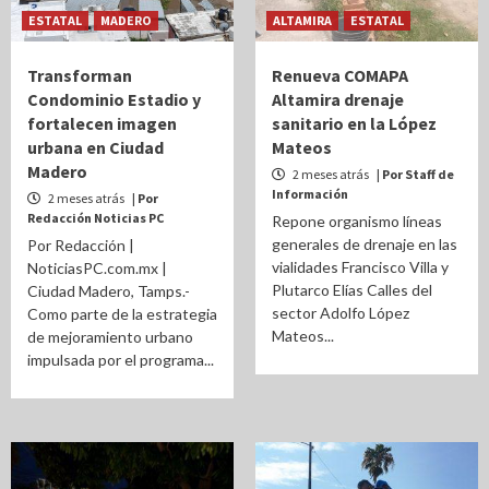
ESTATAL
MADERO
ALTAMIRA
ESTATAL
Transforman
Renueva COMAPA
Condominio Estadio y
Altamira drenaje
fortalecen imagen
sanitario en la López
urbana en Ciudad
Mateos
Madero
2 meses atrás
| Por Staff de
Información
2 meses atrás
| Por
Redacción Noticias PC
Repone organismo líneas
generales de drenaje en las
Por Redacción |
vialidades Francisco Villa y
NoticiasPC.com.mx |
Plutarco Elías Calles del
Ciudad Madero, Tamps.-
sector Adolfo López
Como parte de la estrategia
Mateos...
de mejoramiento urbano
impulsada por el programa...