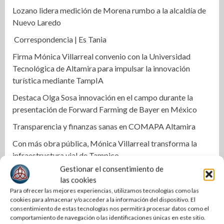
Lozano lidera medición de Morena rumbo a la alcaldía de
Nuevo Laredo
Correspondencia | Es Tania
Firma Mónica Villarreal convenio con la Universidad
Tecnológica de Altamira para impulsar la innovación
turística mediante TampIA
Destaca Olga Sosa innovación en el campo durante la
presentación de Forward Farming de Bayer en México
Transparencia y finanzas sanas en COMAPA Altamira
Con más obra pública, Mónica Villarreal transforma la
infraestructura vial de Tampico
Gestionar el consentimiento de
Impulsa STPS ferias del empleo para jóvenes en tres
las cookies
regiones de Tamaulipas
Para ofrecer las mejores experiencias, utilizamos tecnologías como las
cookies para almacenar y/o acceder a la información del dispositivo. El
Impulsa Tamaulipas exportación de productos locales con
consentimiento de estas tecnologías nos permitirá procesar datos como el
programa “De Tamaulipas para Texas, exportar también
comportamiento de navegación o las identificaciones únicas en este sitio.