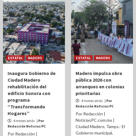
ESTATAL
MADERO
ESTATAL
MADERO
Inaugura Gobierno de
Madero impulsa obra
Ciudad Madero
pública 2026 con
rehabilitación del
arranques en colonias
edificio Sonora con
prioritarias
programa
4 meses atrás
| Por
“Transformando
Redacción Noticias PC
Hogares”
Por Redacción |
NoticiasPC.com.mx |
4 meses atrás
| Por
Redacción Noticias PC
Ciudad Madero, Tamps.- El
Gobierno municipal,
Por Redacción |