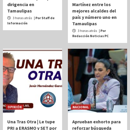
dirigencia en
Martínez entre los
Tamaulipas
mejores alcaldes del
país y número uno en
3 horas atrás
| Por Staff de
Tamaulipas
Información
3 horas atrás
| Por
Redacción Noticias PC
OPINIÓN
NACIONAL
Una Tras Otra | Le tupe
Aprueban exhorto para
PRI a ERASMO y SET por
reforzar búsqueda