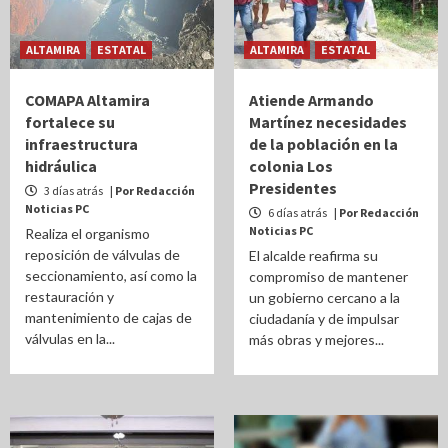
ALTAMIRA
ESTATAL
ALTAMIRA
ESTATAL
COMAPA Altamira
Atiende Armando
fortalece su
Martínez necesidades
infraestructura
de la población en la
hidráulica
colonia Los
Presidentes
3 días atrás
| Por Redacción
Noticias PC
6 días atrás
| Por Redacción
Noticias PC
Realiza el organismo
reposición de válvulas de
El alcalde reafirma su
seccionamiento, así como la
compromiso de mantener
restauración y
un gobierno cercano a la
mantenimiento de cajas de
ciudadanía y de impulsar
válvulas en la...
más obras y mejores...