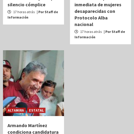
silencio cómplice
inmediata de mujeres
desaparecidas con
17 horas atrás
| Por Staff de
Protocolo Alba
Información
nacional
17 horas atrás
| Por Staff de
Información
ALTAMIRA
ESTATAL
Armando Martínez
condiciona candidatura