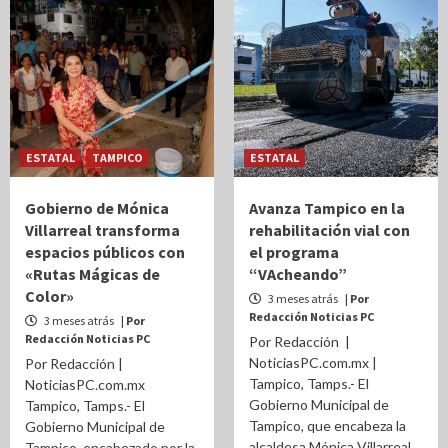
ESTATAL
TAMPICO
ESTATAL
Gobierno de Mónica
Avanza Tampico en la
Villarreal transforma
rehabilitación vial con
espacios públicos con
el programa
«Rutas Mágicas de
“VAcheando”
Color»
3 meses atrás
| Por
Redacción Noticias PC
3 meses atrás
| Por
Redacción Noticias PC
Por Redacción |
NoticiasPC.com.mx |
Por Redacción |
Tampico, Tamps.- El
NoticiasPC.com.mx
Gobierno Municipal de
Tampico, Tamps.- El
Tampico, que encabeza la
Gobierno Municipal de
alcaldesa Mónica Villarreal
Tampico, encabezado por la