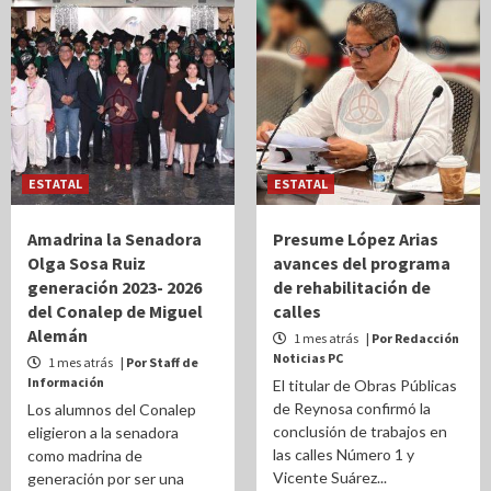
ESTATAL
ESTATAL
Amadrina la Senadora
Presume López Arias
Olga Sosa Ruiz
avances del programa
generación 2023- 2026
de rehabilitación de
del Conalep de Miguel
calles
Alemán
1 mes atrás
| Por Redacción
Noticias PC
1 mes atrás
| Por Staff de
Información
El titular de Obras Públicas
de Reynosa confirmó la
Los alumnos del Conalep
conclusión de trabajos en
eligieron a la senadora
las calles Número 1 y
como madrina de
Vicente Suárez...
generación por ser una