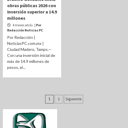
obras públicas 2026 con
inversión superior a 14.9
millones
4 meses atrás
| Por
Redacción Noticias PC
Por Redacción |
NoticiasPC.com.mx |
Ciudad Madero, Tamps.—
Con una inversión inicial de
más de 14.9 millones de
pesos, el...
Paginación
1
2
Siguiente
de
entradas