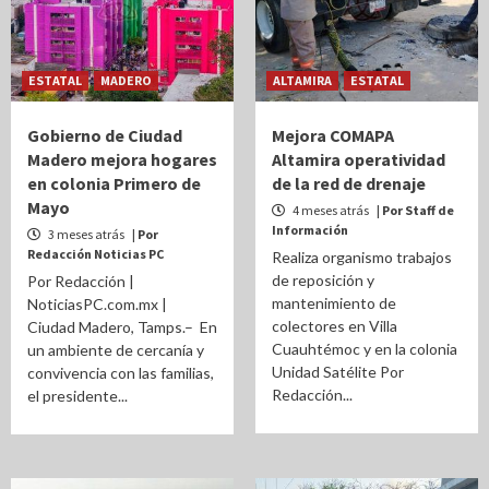
ESTATAL
MADERO
ALTAMIRA
ESTATAL
Gobierno de Ciudad
Mejora COMAPA
Madero mejora hogares
Altamira operatividad
en colonia Primero de
de la red de drenaje
Mayo
4 meses atrás
| Por Staff de
Información
3 meses atrás
| Por
Redacción Noticias PC
Realiza organismo trabajos
de reposición y
Por Redacción |
mantenimiento de
NoticiasPC.com.mx |
colectores en Villa
Ciudad Madero, Tamps.– En
Cuauhtémoc y en la colonia
un ambiente de cercanía y
Unidad Satélite Por
convivencia con las familias,
Redacción...
el presidente...