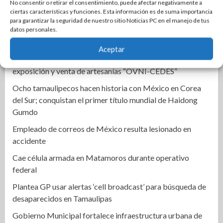
es para ti”
No consentir o retirar el consentimiento, puede afectar negativamente a
ciertas características y funciones. Esta información es de suma importancia
Instala Sector Salud Comité Estatal de Calidad en Salud
para garantizar la seguridad de nuestro sitio Noticias PC en el manejo de tus
para garantizar un trato digno y humanitario a los
datos personales.
pacientes
Aceptar
Promueve CEDES Altamira reinserción social con
exposición y venta de artesanías “OVNI-CEDES”
Ocho tamaulipecos hacen historia con México en Corea
del Sur; conquistan el primer título mundial de Haidong
Gumdo
Empleado de correos de México resulta lesionado en
accidente
Cae célula armada en Matamoros durante operativo
federal
Plantea GP usar alertas ‘cell broadcast’ para búsqueda de
desaparecidos en Tamaulipas
Gobierno Municipal fortalece infraestructura urbana de