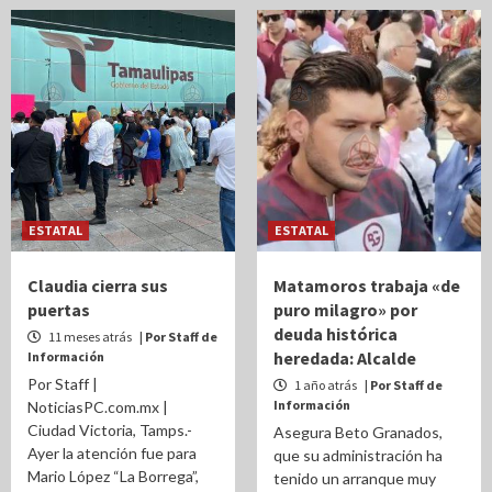
ESTATAL
ESTATAL
Claudia cierra sus
Matamoros trabaja «de
puertas
puro milagro» por
deuda histórica
11 meses atrás
| Por Staff de
heredada: Alcalde
Información
Por Staff |
1 año atrás
| Por Staff de
Información
NoticiasPC.com.mx |
Ciudad Victoria, Tamps.-
Asegura Beto Granados,
Ayer la atención fue para
que su administración ha
Mario López “La Borrega”,
tenido un arranque muy