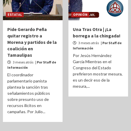
ESTATAL
OPINIÓN
Pide Gerardo Peña
Una Tras Otra | ¡La
quitar registro a
borrega a la chingada!
Morena y partidos de la
3 meses atrás
| Por Staff de
coalición en
Información
Tamaulipas
Por Jesús Hernández
García Mientras en el
3 meses atrás
| Por Staff de
Información
Congreso del Estado
prefirieron mostrar mesura,
El coordinador
es un decir eso de la
parlamentario panista
mesura,...
plantea la sanción tras
señalamientos públicos
sobre presunto uso de
recursos ilícitos en
campañas. Por Julio...