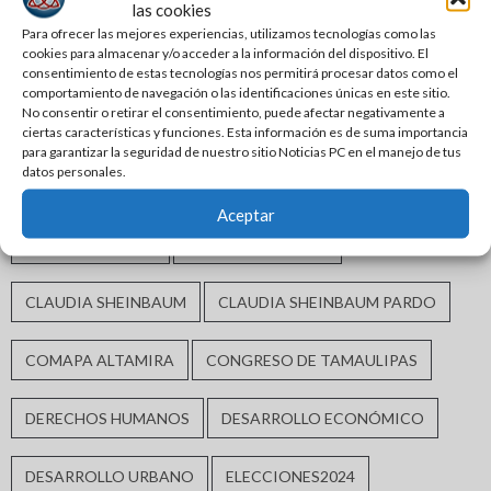
las cookies
#NOTICIAS PC
AGUSTIN PEÑA CRUZ
ALTAMIRA
Para ofrecer las mejores experiencias, utilizamos tecnologías como las
cookies para almacenar y/o acceder a la información del dispositivo. El
ALTAMIRA TAMAULIPAS
AMÉRICO VILLARREAL ANAYA
consentimiento de estas tecnologías nos permitirá procesar datos como el
comportamiento de navegación o las identificaciones únicas en este sitio.
No consentir o retirar el consentimiento, puede afectar negativamente a
ARMANDO MARTÍNEZ MANRÍQUEZ
BIENESTAR SOCIAL
ciertas características y funciones. Esta información es de suma importancia
para garantizar la seguridad de nuestro sitio Noticias PC en el manejo de tus
datos personales.
CALIDAD DE VIDA
CHUCHO NADER
Aceptar
CIUDAD MADERO
CIUDAD VICTORIA
CLAUDIA SHEINBAUM
CLAUDIA SHEINBAUM PARDO
COMAPA ALTAMIRA
CONGRESO DE TAMAULIPAS
DERECHOS HUMANOS
DESARROLLO ECONÓMICO
DESARROLLO URBANO
ELECCIONES2024