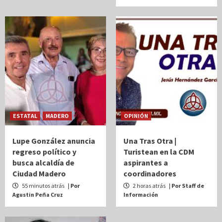
ESTATAL
MADERO
OPINIÓN
Lupe González anuncia
Una Tras Otra |
regreso político y
Turistean en la CDM
busca alcaldía de
aspirantes a
Ciudad Madero
coordinadores
55 minutos atrás
| Por
2 horas atrás
| Por Staff de
Agustin Peña Cruz
Información