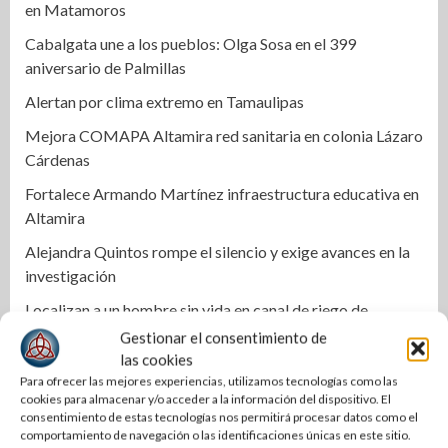
en Matamoros
Cabalgata une a los pueblos: Olga Sosa en el 399
aniversario de Palmillas
Alertan por clima extremo en Tamaulipas
Mejora COMAPA Altamira red sanitaria en colonia Lázaro
Cárdenas
Fortalece Armando Martínez infraestructura educativa en
Altamira
Alejandra Quintos rompe el silencio y exige avances en la
investigación
Localizan a un hombre sin vida en canal de riego de
Xicoténcatl
Gestionar el consentimiento de
las cookies
Se incendia dulcería en pleno centro de El Mante; una
Para ofrecer las mejores experiencias, utilizamos tecnologías como las
persona resulta intoxicada
cookies para almacenar y/o acceder a la información del dispositivo. El
consentimiento de estas tecnologías nos permitirá procesar datos como el
Lupe González anuncia regreso político y busca alcaldía
comportamiento de navegación o las identificaciones únicas en este sitio.