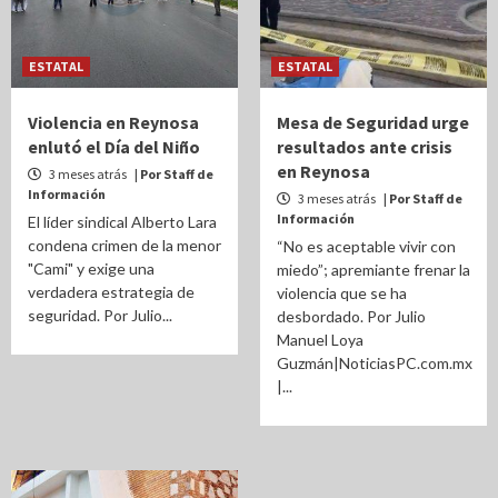
ESTATAL
ESTATAL
Violencia en Reynosa
Mesa de Seguridad urge
enlutó el Día del Niño
resultados ante crisis
en Reynosa
3 meses atrás
| Por Staff de
Información
3 meses atrás
| Por Staff de
Información
El líder sindical Alberto Lara
condena crimen de la menor
“No es aceptable vivir con
"Cami" y exige una
miedo”; apremiante frenar la
verdadera estrategia de
violencia que se ha
seguridad. Por Julio...
desbordado. Por Julio
Manuel Loya
Guzmán|NoticiasPC.com.mx
|...