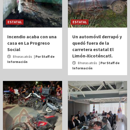
ESTATAL
ESTATAL
Incendio acaba con una
Un automóvil derrapó y
casa en La Progreso
quedó fuera de la
Social
carretera estatal El
Limón-Xicoténcatl.
8 horas atrás
| Por Staff de
Información
8 horas atrás
| Por Staff de
Información