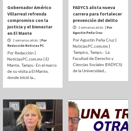
Gobernador Américo
FADYCS alista nueva
Villarreal refrenda
carrera para fortalecer
compromiso con la
prevención del delito
justicia y el bienestar
2 semanas atrás
| Por
en El Mante
Agustin Peña Cruz
Por Agustín Peña Cruz |
2 semanas atrás
| Por
Redacción Noticias PC
NoticiasPC.com.mx |
Tampico, Tamps.- La
Por Redacción |
Facultad de Derecho y
NoticiasPC.com.mx | El
Ciencias Sociales (FADYCS)
Mante, Tamps.- En el marco
de la Universidad...
de su visita a El Mante,
donde inició la...