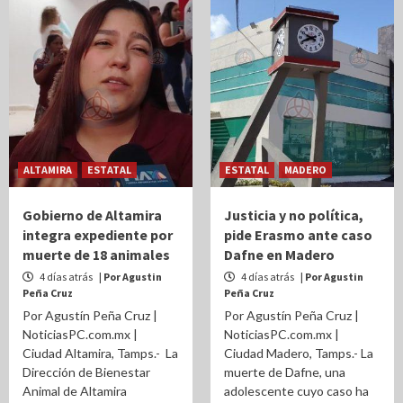
ALTAMIRA
ESTATAL
ESTATAL
MADERO
Gobierno de Altamira
Justicia y no política,
integra expediente por
pide Erasmo ante caso
muerte de 18 animales
Dafne en Madero
4 días atrás
| Por Agustin
4 días atrás
| Por Agustin
Peña Cruz
Peña Cruz
Por Agustín Peña Cruz |
Por Agustín Peña Cruz |
NoticiasPC.com.mx |
NoticiasPC.com.mx |
Ciudad Altamira, Tamps.- La
Ciudad Madero, Tamps.- La
Dirección de Bienestar
muerte de Dafne, una
Animal de Altamira
adolescente cuyo caso ha