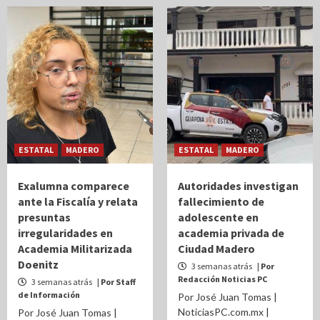
ESTATAL
MADERO
ESTATAL
MADERO
Exalumna comparece
Autoridades investigan
ante la Fiscalía y relata
fallecimiento de
presuntas
adolescente en
irregularidades en
academia privada de
Academia Militarizada
Ciudad Madero
Doenitz
3 semanas atrás
| Por
Redacción Noticias PC
3 semanas atrás
| Por Staff
de Información
Por José Juan Tomas |
NoticiasPC.com.mx |
Por José Juan Tomas |