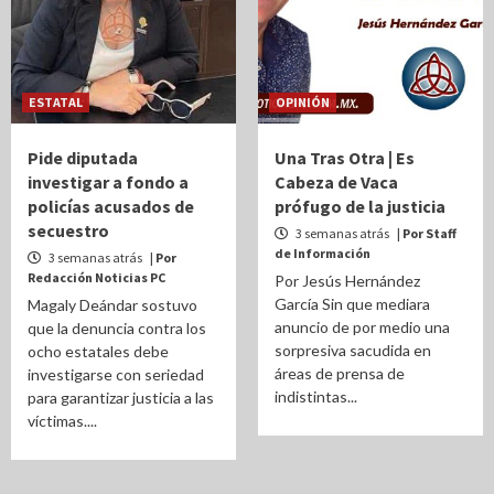
ESTATAL
OPINIÓN
Pide diputada
Una Tras Otra | Es
investigar a fondo a
Cabeza de Vaca
policías acusados de
prófugo de la justicia
secuestro
3 semanas atrás
| Por Staff
de Información
3 semanas atrás
| Por
Redacción Noticias PC
Por Jesús Hernández
García Sin que mediara
Magaly Deándar sostuvo
anuncio de por medio una
que la denuncia contra los
sorpresiva sacudida en
ocho estatales debe
áreas de prensa de
investigarse con seriedad
indistintas...
para garantizar justicia a las
víctimas....