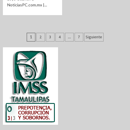
NoticiasPC.com.mx |...
Paginación
1
2
3
4
…
7
Siguiente
de
entradas