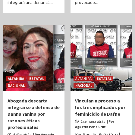
integrará una denuncia...
provocado...
ALTAMIRA
ESTATAL
ALTAMIRA
ESTATAL
NACIONAL
NACIONAL
Abogada descarta
Vinculan a proceso a
integrarse a defensa de
los tres implicados por
Danna Yanina por
feminicidio de Dafne
razones éticas
1 semana atrás
| Por
profesionales
Agustin Peña Cruz
Por Agustín Peña Cruz |
6 días atrás
| Por Agustin