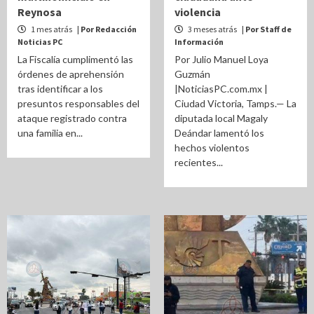
Reynosa
violencia
1 mes atrás
| Por Redacción
3 meses atrás
| Por Staff de
Noticias PC
Información
La Fiscalía cumplimentó las
Por Julio Manuel Loya
órdenes de aprehensión
Guzmán
tras identificar a los
|NoticiasPC.com.mx |
presuntos responsables del
Ciudad Victoria, Tamps.— La
ataque registrado contra
diputada local Magaly
una familia en...
Deándar lamentó los
hechos violentos
recientes...