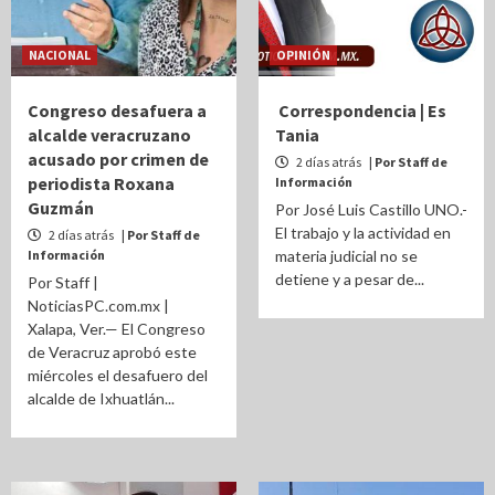
NACIONAL
OPINIÓN
Congreso desafuera a
Correspondencia | Es
alcalde veracruzano
Tania
acusado por crimen de
2 días atrás
| Por Staff de
periodista Roxana
Información
Guzmán
Por José Luis Castillo UNO.-
El trabajo y la actividad en
2 días atrás
| Por Staff de
Información
materia judicial no se
detiene y a pesar de...
Por Staff |
NoticiasPC.com.mx |
Xalapa, Ver.— El Congreso
de Veracruz aprobó este
miércoles el desafuero del
alcalde de Ixhuatlán...