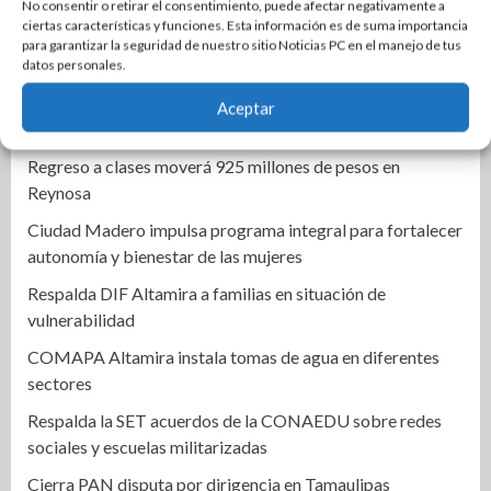
de Ciudad Madero
No consentir o retirar el consentimiento, puede afectar negativamente a
ciertas características y funciones. Esta información es de suma importancia
Una Tras Otra | Turistean en la CDM aspirantes a
para garantizar la seguridad de nuestro sitio Noticias PC en el manejo de tus
coordinadores
datos personales.
Gobierno de Tampico fortalece control y transparencia en
Aceptar
mercados rodantes
Regreso a clases moverá 925 millones de pesos en
Reynosa
Ciudad Madero impulsa programa integral para fortalecer
autonomía y bienestar de las mujeres
Respalda DIF Altamira a familias en situación de
vulnerabilidad
COMAPA Altamira instala tomas de agua en diferentes
sectores
Respalda la SET acuerdos de la CONAEDU sobre redes
sociales y escuelas militarizadas
Cierra PAN disputa por dirigencia en Tamaulipas