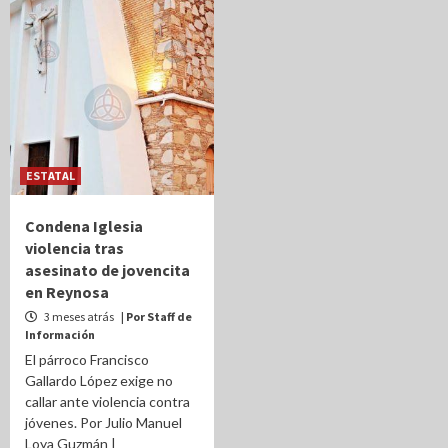
ESTATAL
Condena Iglesia
violencia tras
asesinato de jovencita
en Reynosa
3 meses atrás
| Por Staff de
Información
El párroco Francisco
Gallardo López exige no
callar ante violencia contra
jóvenes. Por Julio Manuel
Loya Guzmán |