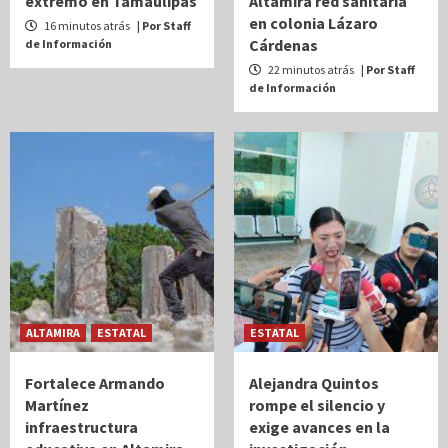
extremo en Tamaulipas
Altamira red sanitaria
en colonia Lázaro
16 minutos atrás
| Por Staff
Cárdenas
de Información
22 minutos atrás
| Por Staff
de Información
ALTAMIRA
ESTATAL
ESTATAL
Fortalece Armando
Alejandra Quintos
Martínez
rompe el silencio y
infraestructura
exige avances en la