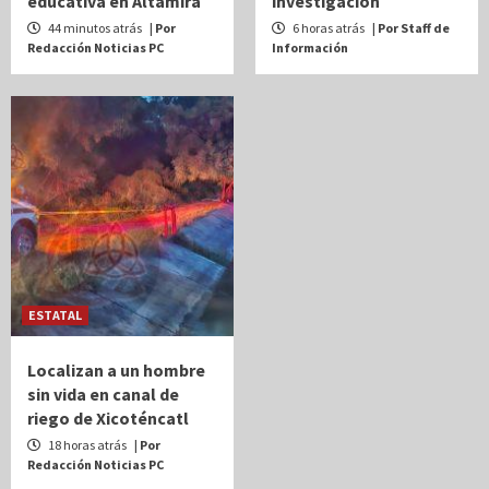
educativa en Altamira
investigación
44 minutos atrás
| Por
6 horas atrás
| Por Staff de
Redacción Noticias PC
Información
ESTATAL
Localizan a un hombre
sin vida en canal de
riego de Xicoténcatl
18 horas atrás
| Por
Redacción Noticias PC