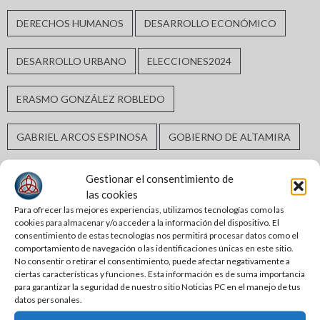
DERECHOS HUMANOS
DESARROLLO ECONÓMICO
DESARROLLO URBANO
ELECCIONES2024
ERASMO GONZÁLEZ ROBLEDO
GABRIEL ARCOS ESPINOSA
GOBIERNO DE ALTAMIRA
GOBIERNO DE TAMAULIPAS
GOBIERNO MUNICIPAL
Gestionar el consentimiento de
las cookies
Para ofrecer las mejores experiencias, utilizamos tecnologías como las
GUARDIA ESTATAL
INCLUSIÓN SOCIAL
cookies para almacenar y/o acceder a la información del dispositivo. El
consentimiento de estas tecnologías nos permitirá procesar datos como el
comportamiento de navegación o las identificaciones únicas en este sitio.
INFRAESTRUCTURA HIDRÁULICA
No consentir o retirar el consentimiento, puede afectar negativamente a
ciertas características y funciones. Esta información es de suma importancia
para garantizar la seguridad de nuestro sitio Noticias PC en el manejo de tus
INFRAESTRUCTURA URBANA
MATAMOROS
datos personales.