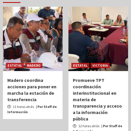
ESTATAL
MADERO
ESTATAL
VICTORIA
Madero coordina
Promueve TPT
acciones para poner en
coordinación
marcha la estación de
interinstitucional en
transferencia
materia de
transparencia y acceso
11 horas atrás
| Por Staff de
a la información
Información
pública
12 horas atrás
| Por Staff de