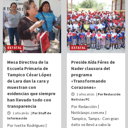
ESTATAL
ESTATAL
Mesa Directiva de la
Preside Aída Féres de
Escuela Primaria de
Nader clausura del
Tampico César López
programa
de Lara dan la cara y
«Transformando
muestran con
Corazones»
evidencias que siempre
2 años atrás
| Por Redacción
han llevado todo con
Noticias PC
transparencia
Por Redacción |
Noticiaspc.com.mx |
1 año atrás
| Por Staff de
Información
Tampico, Tamps.- Con gran
éxito se llevó a cabo la
Por Ivette Rodriguez |