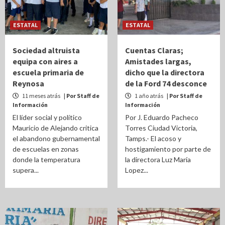
ESTATAL
ESTATAL
Sociedad altruista
Cuentas Claras;
equipa con aires a
Amistades largas,
escuela primaria de
dicho que la directora
Reynosa
de la Ford 74 desconce
11 meses atrás
| Por Staff de
1 año atrás
| Por Staff de
Información
Información
El líder social y político
Por J. Eduardo Pacheco
Mauricio de Alejando critica
Torres Ciudad Victoria,
el abandono gubernamental
Tamps.- El acoso y
de escuelas en zonas
hostigamiento por parte de
donde la temperatura
la directora Luz María
supera...
Lopez...