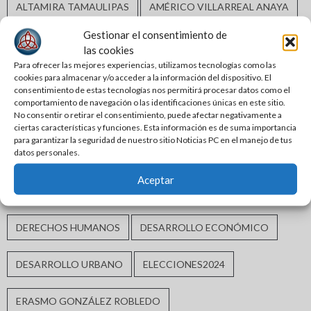
ALTAMIRA TAMAULIPAS
AMÉRICO VILLARREAL ANAYA
Gestionar el consentimiento de
ARMANDO MARTÍNEZ MANRÍQUEZ
BIENESTAR SOCIAL
las cookies
Para ofrecer las mejores experiencias, utilizamos tecnologías como las
cookies para almacenar y/o acceder a la información del dispositivo. El
CALIDAD DE VIDA
CHUCHO NADER
consentimiento de estas tecnologías nos permitirá procesar datos como el
comportamiento de navegación o las identificaciones únicas en este sitio.
No consentir o retirar el consentimiento, puede afectar negativamente a
CIUDAD MADERO
CIUDAD VICTORIA
ciertas características y funciones. Esta información es de suma importancia
para garantizar la seguridad de nuestro sitio Noticias PC en el manejo de tus
datos personales.
CLAUDIA SHEINBAUM
CLAUDIA SHEINBAUM PARDO
Aceptar
COMAPA ALTAMIRA
CONGRESO DE TAMAULIPAS
DERECHOS HUMANOS
DESARROLLO ECONÓMICO
DESARROLLO URBANO
ELECCIONES2024
ERASMO GONZÁLEZ ROBLEDO