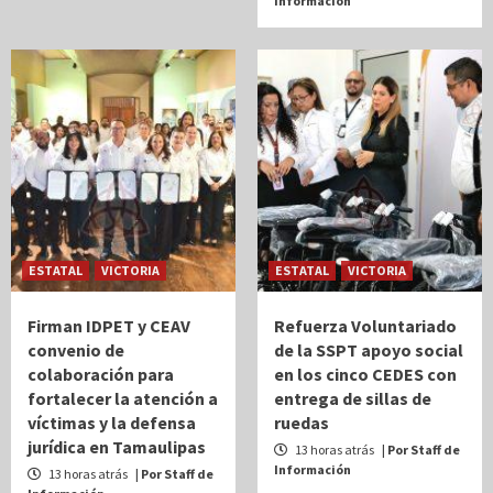
Información
ESTATAL
VICTORIA
ESTATAL
VICTORIA
Firman IDPET y CEAV
Refuerza Voluntariado
convenio de
de la SSPT apoyo social
colaboración para
en los cinco CEDES con
fortalecer la atención a
entrega de sillas de
víctimas y la defensa
ruedas
jurídica en Tamaulipas
13 horas atrás
| Por Staff de
Información
13 horas atrás
| Por Staff de