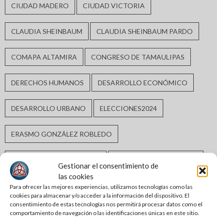
CIUDAD MADERO
CIUDAD VICTORIA
CLAUDIA SHEINBAUM
CLAUDIA SHEINBAUM PARDO
COMAPA ALTAMIRA
CONGRESO DE TAMAULIPAS
DERECHOS HUMANOS
DESARROLLO ECONÓMICO
DESARROLLO URBANO
ELECCIONES2024
ERASMO GONZÁLEZ ROBLEDO
GABRIEL ARCOS ESPINOSA
GOBIERNO DE ALTAMIRA
Gestionar el consentimiento de
las cookies
GOBIERNO DE TAMAULIPAS
GOBIERNO MUNICIPAL
Para ofrecer las mejores experiencias, utilizamos tecnologías como las
cookies para almacenar y/o acceder a la información del dispositivo. El
consentimiento de estas tecnologías nos permitirá procesar datos como el
GUARDIA ESTATAL
INCLUSIÓN SOCIAL
comportamiento de navegación o las identificaciones únicas en este sitio.