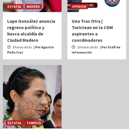
ESTATAL
MADERO
OPINIÓN
Lupe González anuncia
Una Tras Otra |
regreso político y
Turistean en la CDM
busca alcaldía de
aspirantes a
Ciudad Madero
coordinadores
9 horas atrás
| Por Agustin
10 horas atrás
| Por Staff de
Peña Cruz
Información
ESTATAL
TAMPICO