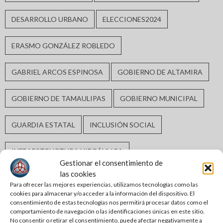
DESARROLLO URBANO
ELECCIONES2024
ERASMO GONZÁLEZ ROBLEDO
GABRIEL ARCOS ESPINOSA
GOBIERNO DE ALTAMIRA
GOBIERNO DE TAMAULIPAS
GOBIERNO MUNICIPAL
GUARDIA ESTATAL
INCLUSIÓN SOCIAL
INFRAESTRUCTURA HIDRÁULICA
Gestionar el consentimiento de
las cookies
INFRAESTRUCTURA URBANA
MATAMOROS
Para ofrecer las mejores experiencias, utilizamos tecnologías como las
cookies para almacenar y/o acceder a la información del dispositivo. El
consentimiento de estas tecnologías nos permitirá procesar datos como el
MORENA
MÓNICA VILLARREAL ANAYA
comportamiento de navegación o las identificaciones únicas en este sitio.
No consentir o retirar el consentimiento, puede afectar negativamente a