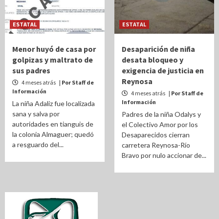
ESTATAL
ESTATAL
Menor huyó de casa por
Desaparición de niña
golpizas y maltrato de
desata bloqueo y
sus padres
exigencia de justicia en
Reynosa
4 meses atrás
| Por Staff de
Información
4 meses atrás
| Por Staff de
Información
La niña Adaliz fue localizada
sana y salva por
Padres de la niña Odalys y
autoridades en tianguis de
el Colectivo Amor por los
la colonia Almaguer; quedó
Desaparecidos cierran
a resguardo del...
carretera Reynosa-Río
Bravo por nulo accionar de...