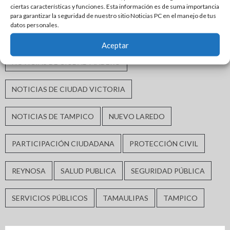
ciertas características y funciones. Esta información es de suma importancia
NOTICIAS DE CIUDAD ALTAMIRA
para garantizar la seguridad de nuestro sitio Noticias PC en el manejo de tus
datos personales.
NOTICIAS DE CIUDAD DE MÉXICO
Aceptar
NOTICIAS DE CIUDAD MADERO
NOTICIAS DE CIUDAD VICTORIA
NOTICIAS DE TAMPICO
NUEVO LAREDO
PARTICIPACIÓN CIUDADANA
PROTECCIÓN CIVIL
REYNOSA
SALUD PUBLICA
SEGURIDAD PÚBLICA
SERVICIOS PÚBLICOS
TAMAULIPAS
TAMPICO