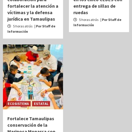
fortalecer la atención a
entrega de sillas de
víctimas y la defensa
ruedas
jurídica en Tamaulipas
5 horas atrás
| Por Staff de
Información
5 horas atrás
| Por Staff de
Información
ECOSISTEMA
ESTATAL
Fortalece Tamaulipas
conservación de la
Mariposa Monarca con