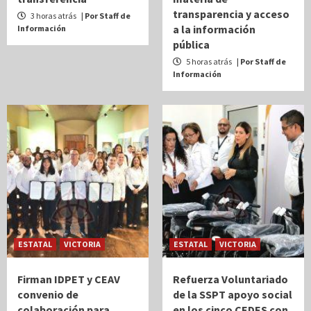
transparencia y acceso
3 horas atrás
| Por Staff de
a la información
Información
pública
5 horas atrás
| Por Staff de
Información
ESTATAL
VICTORIA
ESTATAL
VICTORIA
Firman IDPET y CEAV
Refuerza Voluntariado
convenio de
de la SSPT apoyo social
colaboración para
en los cinco CEDES con