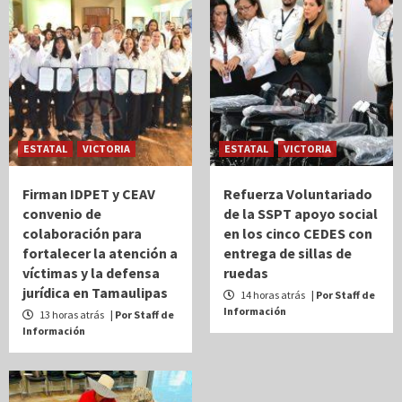
ESTATAL
VICTORIA
ESTATAL
VICTORIA
Firman IDPET y CEAV
Refuerza Voluntariado
convenio de
de la SSPT apoyo social
colaboración para
en los cinco CEDES con
fortalecer la atención a
entrega de sillas de
víctimas y la defensa
ruedas
jurídica en Tamaulipas
14 horas atrás
| Por Staff de
Información
13 horas atrás
| Por Staff de
Información