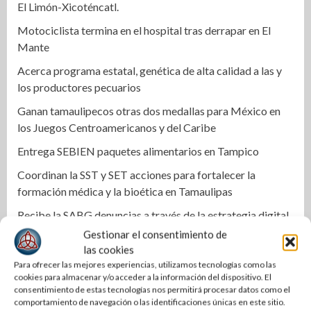
El Limón-Xicoténcatl.
Motociclista termina en el hospital tras derrapar en El
Mante
Acerca programa estatal, genética de alta calidad a las y
los productores pecuarios
Ganan tamaulipecos otras dos medallas para México en
los Juegos Centroamericanos y del Caribe
Entrega SEBIEN paquetes alimentarios en Tampico
Coordinan la SST y SET acciones para fortalecer la
formación médica y la bioética en Tamaulipas
Recibe la SABG denuncias a través de la estrategia digital
«Tamaulipas te conecta»
Gestionar el consentimiento de
las cookies
Ruta Gastronómica de las Cantinas de Tradición: un
Para ofrecer las mejores experiencias, utilizamos tecnologías como las
recorrido por la historia viva de Tampico
cookies para almacenar y/o acceder a la información del dispositivo. El
consentimiento de estas tecnologías nos permitirá procesar datos como el
Impulsa Gobierno de Tamaulipas la conservación del
comportamiento de navegación o las identificaciones únicas en este sitio.