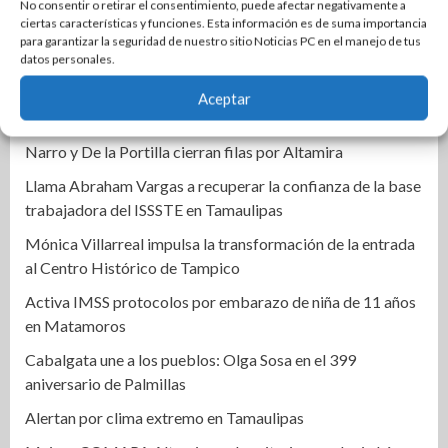
histórico Mercado Argüelles
No consentir o retirar el consentimiento, puede afectar negativamente a
ciertas características y funciones. Esta información es de suma importancia
Agiliza el ITAVU procesos de escrituración para brindar
para garantizar la seguridad de nuestro sitio Noticias PC en el manejo de tus
certeza patrimonial a más familias de Tamaulipas
datos personales.
Ciudad Madero honra el legado inmortal de Roberto
Aceptar
Cantoral con una emotiva velada artística y cultural
Narro y De la Portilla cierran filas por Altamira
Llama Abraham Vargas a recuperar la confianza de la base
trabajadora del ISSSTE en Tamaulipas
Mónica Villarreal impulsa la transformación de la entrada
al Centro Histórico de Tampico
Activa IMSS protocolos por embarazo de niña de 11 años
en Matamoros
Cabalgata une a los pueblos: Olga Sosa en el 399
aniversario de Palmillas
Alertan por clima extremo en Tamaulipas