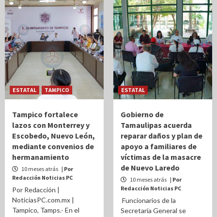
ESTATAL
TAMPICO
ESTATAL
Tampico fortalece
Gobierno de
lazos con Monterrey y
Tamaulipas acuerda
Escobedo, Nuevo León,
reparar daños y plan de
mediante convenios de
apoyo a familiares de
hermanamiento
víctimas de la masacre
de Nuevo Laredo
10 meses atrás
| Por
Redacción Noticias PC
10 meses atrás
| Por
Redacción Noticias PC
Por Redacción |
NoticiasPC.com.mx |
Funcionarios de la
Tampico, Tamps.- En el
Secretaría General se