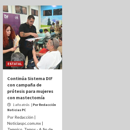
ESTATAL
Continúa Sistema DIF
con campaña de
prótesis para mujeres
con mastectomía
1 año atrás
| Por Redacción
Noticias PC
Por Redacción |
Noticiaspc.com.mx |
Tampico, Tamps.- A fin de