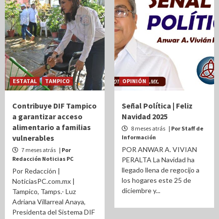
ESTATAL
TAMPICO
OPINIÓN
Contribuye DIF Tampico
Señal Política | Feliz
a garantizar acceso
Navidad 2025
alimentario a familias
8 meses atrás
| Por Staff de
vulnerables
Información
POR ANWAR A. VIVIAN
7 meses atrás
| Por
Redacción Noticias PC
PERALTA La Navidad ha
llegado llena de regocijo a
Por Redacción |
los hogares este 25 de
NoticiasPC.com.mx |
diciembre y...
Tampico, Tamps.- Luz
Adriana Villarreal Anaya,
Presidenta del Sistema DIF