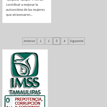
contribuir a mejorar la
autoestima de las mujeres
que atravesaron...
Paginación
Anterior
1
2
3
4
Siguiente
de
entradas