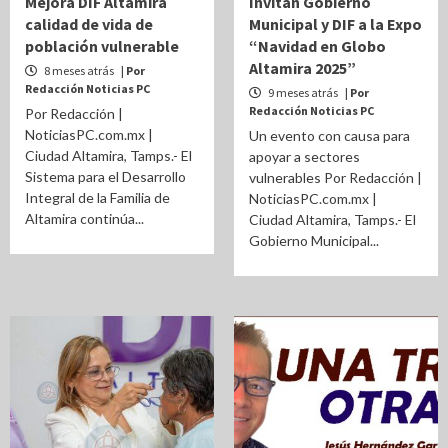
Mejora DIF Altamira
Invitan Gobierno
calidad de vida de
Municipal y DIF a la Expo
población vulnerable
“Navidad en Globo
Altamira 2025”
8 meses atrás
| Por
Redacción Noticias PC
9 meses atrás
| Por
Redacción Noticias PC
Por Redacción |
NoticiasPC.com.mx |
Un evento con causa para
Ciudad Altamira, Tamps.- El
apoyar a sectores
Sistema para el Desarrollo
vulnerables Por Redacción |
Integral de la Familia de
NoticiasPC.com.mx |
Altamira continúa...
Ciudad Altamira, Tamps.- El
Gobierno Municipal...