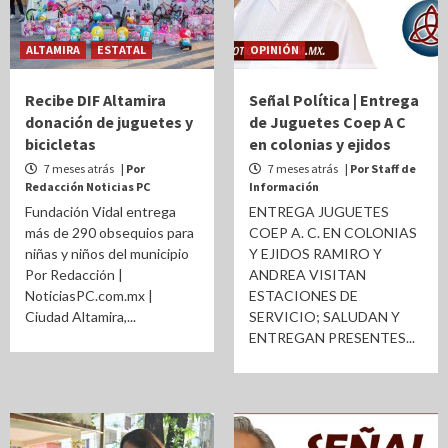
ALTAMIRA
ESTATAL
OPINIÓN
Recibe DIF Altamira
Señal Política | Entrega
donación de juguetes y
de Juguetes Coep A C
bicicletas
en colonias y ejidos
7 meses atrás
| Por
7 meses atrás
| Por Staff de
Redacción Noticias PC
Información
Fundación Vidal entrega
ENTREGA JUGUETES
más de 290 obsequios para
COEP A. C. EN COLONIAS
niñas y niños del municipio
Y EJIDOS RAMIRO Y
Por Redacción |
ANDREA VISITAN
NoticiasPC.com.mx |
ESTACIONES DE
Ciudad Altamira,...
SERVICIO; SALUDAN Y
ENTREGAN PRESENTES...