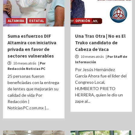
ALTAMIRA
ESTATAL
OPINIÓN
Suma esfuerzos DIF
Una Tras Otra | No es El
Altamira con iniciativa
Truko candidato de
privada en favor de
Cabeza de Vaca
sectores vulnerables
10 meses atrás
| Por Staff de
Información
10 meses atrás
| Por
Redacción Noticias PC
Por Jesús Hernández
García Ahora fue el líder del
25 personas fueron
Congreso Local,
beneficiadas con la entrega
HUMBERTO PRIETO
de lentes que mejorarán su
HERRERA, quien le dio un
calidad de vida Por
zape al...
Redacción |
NoticiasPC.com.mx |...