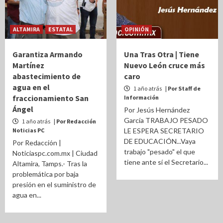
ALTAMIRA
ESTATAL
OPINIÓN
Garantiza Armando
Una Tras Otra | Tiene
Martínez
Nuevo León cruce más
abastecimiento de
caro
agua en el
1 año atrás
| Por Staff de
fraccionamiento San
Información
Ángel
Por Jesús Hernández
García TRABAJO PESADO
1 año atrás
| Por Redacción
Noticias PC
LE ESPERA SECRETARIO
DE EDUCACIÓN...Vaya
Por Redacción |
trabajo "pesado" el que
Noticiaspc.com.mx | Ciudad
tiene ante sí el Secretario...
Altamira, Tamps.- Tras la
problemática por baja
presión en el suministro de
agua en...