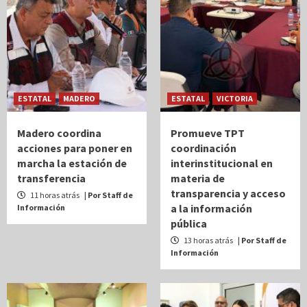
ESTATAL
MADERO
ESTATAL
VICTORIA
Madero coordina
Promueve TPT
acciones para poner en
coordinación
marcha la estación de
interinstitucional en
transferencia
materia de
transparencia y acceso
11 horas atrás
| Por Staff de
a la información
Información
pública
13 horas atrás
| Por Staff de
Información