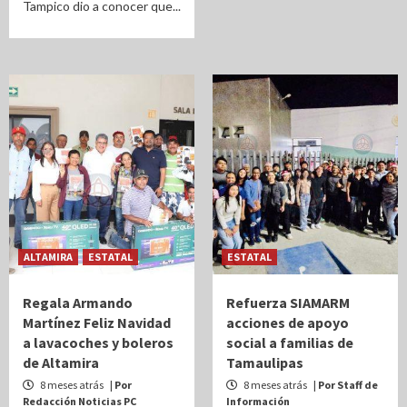
Tampico dio a conocer que...
ALTAMIRA
ESTATAL
ESTATAL
Regala Armando
Refuerza SIAMARM
Martínez Feliz Navidad
acciones de apoyo
a lavacoches y boleros
social a familias de
de Altamira
Tamaulipas
8 meses atrás
| Por
8 meses atrás
| Por Staff de
Redacción Noticias PC
Información