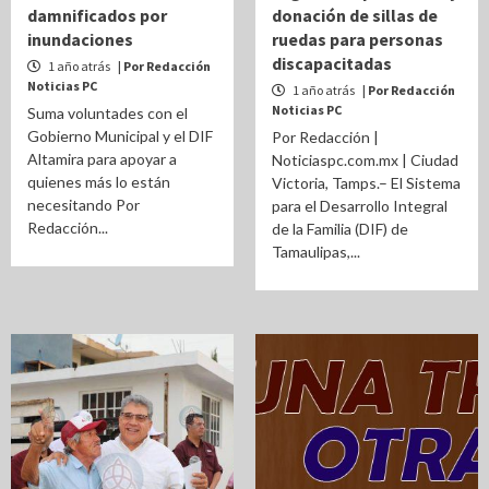
damnificados por
donación de sillas de
inundaciones
ruedas para personas
discapacitadas
1 año atrás
| Por Redacción
Noticias PC
1 año atrás
| Por Redacción
Noticias PC
Suma voluntades con el
Gobierno Municipal y el DIF
Por Redacción |
Altamira para apoyar a
Noticiaspc.com.mx | Ciudad
quienes más lo están
Victoria, Tamps.– El Sistema
necesitando Por
para el Desarrollo Integral
Redacción...
de la Familia (DIF) de
Tamaulipas,...