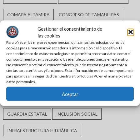
COMAPA ALTAMIRA
CONGRESO DE TAMAULIPAS
Gestionar el consentimiento de
DERECHOS HUMANOS
DESARROLLO ECONÓMICO
las cookies
Para ofrecer las mejores experiencias, utilizamos tecnologías como las
DESARROLLO URBANO
ELECCIONES2024
cookies para almacenar y/o acceder a la información del dispositivo. El
consentimiento de estas tecnologías nos permitirá procesar datos como el
comportamiento de navegación o las identificaciones únicas en este sitio.
ERASMO GONZÁLEZ ROBLEDO
No consentir o retirar el consentimiento, puede afectar negativamente a
ciertas características y funciones. Esta información es de suma importancia
para garantizar la seguridad de nuestro sitio Noticias PC en el manejo de tus
GABRIEL ARCOS ESPINOSA
GOBIERNO DE ALTAMIRA
datos personales.
Aceptar
GOBIERNO DE TAMAULIPAS
GOBIERNO MUNICIPAL
GUARDIA ESTATAL
INCLUSIÓN SOCIAL
INFRAESTRUCTURA HIDRÁULICA