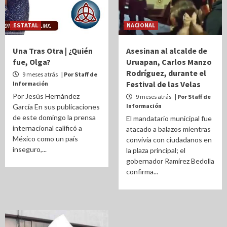
ESTATAL
NACIONAL
Una Tras Otra | ¿Quién
Asesinan al alcalde de
fue, Olga?
Uruapan, Carlos Manzo
Rodríguez, durante el
9 meses atrás
| Por Staff de
Festival de las Velas
Información
Por Jesús Hernández
9 meses atrás
| Por Staff de
Información
García En sus publicaciones
de este domingo la prensa
El mandatario municipal fue
internacional calificó a
atacado a balazos mientras
México como un país
convivía con ciudadanos en
inseguro,...
la plaza principal; el
gobernador Ramírez Bedolla
confirma...