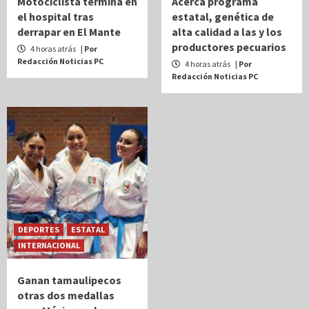
Motociclista termina en
Acerca programa
el hospital tras
estatal, genética de
derrapar en El Mante
alta calidad a las y los
productores pecuarios
4 horas atrás
| Por
Redacción Noticias PC
4 horas atrás
| Por
Redacción Noticias PC
DEPORTES
ESTATAL
INTERNACIONAL
Ganan tamaulipecos
otras dos medallas