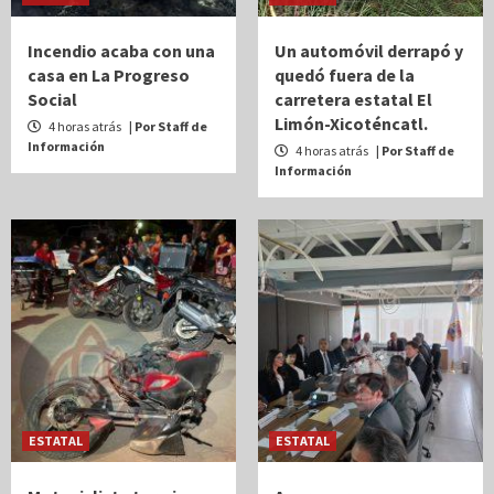
Incendio acaba con una
Un automóvil derrapó y
casa en La Progreso
quedó fuera de la
Social
carretera estatal El
Limón-Xicoténcatl.
4 horas atrás
| Por Staff de
Información
4 horas atrás
| Por Staff de
Información
ESTATAL
ESTATAL