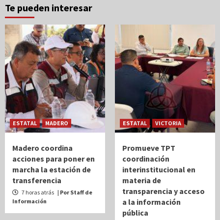
Te pueden interesar
ESTATAL
MADERO
ESTATAL
VICTORIA
Madero coordina
Promueve TPT
acciones para poner en
coordinación
marcha la estación de
interinstitucional en
transferencia
materia de
transparencia y acceso
7 horas atrás
| Por Staff de
a la información
Información
pública