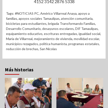
4152 3142 2876 5338
Tags:
#NOTICIAS PC
,
Américo Villarreal Anaya
,
apoyo a
familias
,
apoyos sociales Tamaulipas
,
atención comunitaria
,
bicicletas para estudiantes
,
brigada Transformando Familias
,
Desarrollo Comunitario
,
desayunos escolares
,
DIF Tamaulipas
,
equipamiento educativo
,
escrituras entregadas
,
igualdad social
,
Maria de Villarreal
,
mejoramiento de vivienda
,
movilidad escolar
,
municipios rezagados
,
política humanista
,
programas estatales
,
reducción de brechas
,
San Nicolas
Más historias