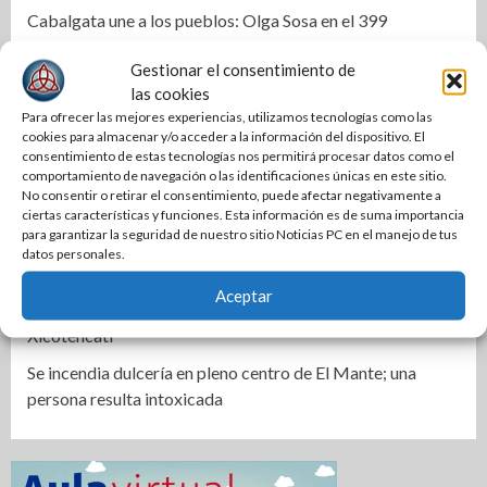
Cabalgata une a los pueblos: Olga Sosa en el 399
aniversario de Palmillas
Gestionar el consentimiento de
Alertan por clima extremo en Tamaulipas
las cookies
Para ofrecer las mejores experiencias, utilizamos tecnologías como las
Mejora COMAPA Altamira red sanitaria en colonia Lázaro
cookies para almacenar y/o acceder a la información del dispositivo. El
Cárdenas
consentimiento de estas tecnologías nos permitirá procesar datos como el
comportamiento de navegación o las identificaciones únicas en este sitio.
Fortalece Armando Martínez infraestructura educativa en
No consentir o retirar el consentimiento, puede afectar negativamente a
Altamira
ciertas características y funciones. Esta información es de suma importancia
para garantizar la seguridad de nuestro sitio Noticias PC en el manejo de tus
Alejandra Quintos rompe el silencio y exige avances en la
datos personales.
investigación
Aceptar
Localizan a un hombre sin vida en canal de riego de
Xicoténcatl
Se incendia dulcería en pleno centro de El Mante; una
persona resulta intoxicada