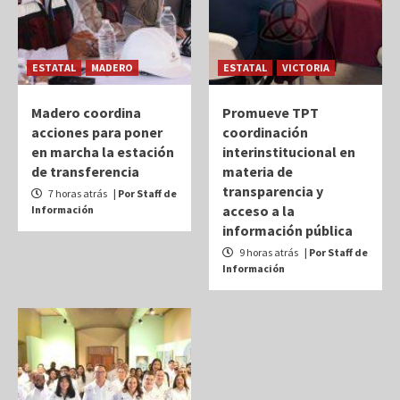
ESTATAL
MADERO
ESTATAL
VICTORIA
Madero coordina
Promueve TPT
acciones para poner
coordinación
en marcha la estación
interinstitucional en
de transferencia
materia de
transparencia y
7 horas atrás
| Por Staff de
acceso a la
Información
información pública
9 horas atrás
| Por Staff de
Información