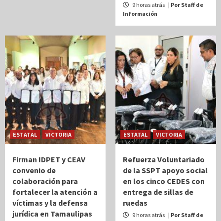
9 horas atrás
| Por Staff de
Información
ESTATAL
VICTORIA
ESTATAL
VICTORIA
Firman IDPET y CEAV
Refuerza Voluntariado
convenio de
de la SSPT apoyo social
colaboración para
en los cinco CEDES con
fortalecer la atención a
entrega de sillas de
víctimas y la defensa
ruedas
jurídica en Tamaulipas
9 horas atrás
| Por Staff de