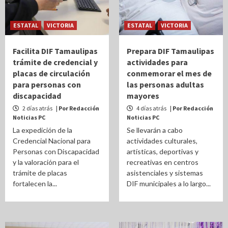
ESTATAL
VICTORIA
ESTATAL
VICTORIA
Facilita DIF Tamaulipas
Prepara DIF Tamaulipas
trámite de credencial y
actividades para
placas de circulación
conmemorar el mes de
para personas con
las personas adultas
discapacidad
mayores
2 días atrás
| Por Redacción
4 días atrás
| Por Redacción
Noticias PC
Noticias PC
La expedición de la
Se llevarán a cabo
Credencial Nacional para
actividades culturales,
Personas con Discapacidad
artísticas, deportivas y
y la valoración para el
recreativas en centros
trámite de placas
asistenciales y sistemas
fortalecen la...
DIF municipales a lo largo...