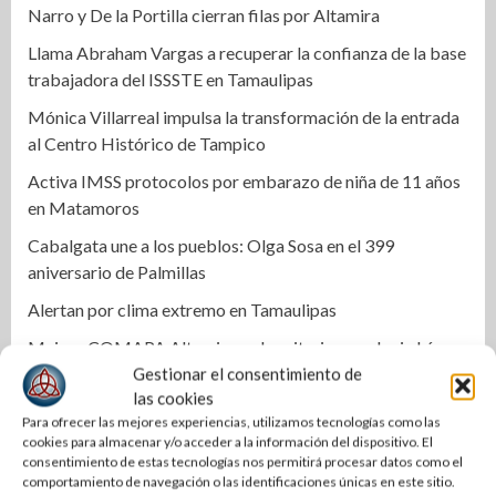
Narro y De la Portilla cierran filas por Altamira
Llama Abraham Vargas a recuperar la confianza de la base
trabajadora del ISSSTE en Tamaulipas
Mónica Villarreal impulsa la transformación de la entrada
al Centro Histórico de Tampico
Activa IMSS protocolos por embarazo de niña de 11 años
en Matamoros
Cabalgata une a los pueblos: Olga Sosa en el 399
aniversario de Palmillas
Alertan por clima extremo en Tamaulipas
Mejora COMAPA Altamira red sanitaria en colonia Lázaro
Cárdenas
Gestionar el consentimiento de
las cookies
Fortalece Armando Martínez infraestructura educativa en
Para ofrecer las mejores experiencias, utilizamos tecnologías como las
Altamira
cookies para almacenar y/o acceder a la información del dispositivo. El
consentimiento de estas tecnologías nos permitirá procesar datos como el
Alejandra Quintos rompe el silencio y exige avances en la
comportamiento de navegación o las identificaciones únicas en este sitio.