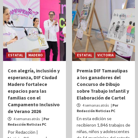
ESTATAL
MADERO
ESTATAL
VICTORIA
Con alegría, inclusión y
Premia DIF Tamaulipas
esperanza, DIF Ciudad
a los ganadores del
Madero fortalece
Concurso de Dibujo
espacios para las
sobre Trabajo Infantil y
familias con el
Elaboración de Cartel
Campamento Inclusivo
4 semanas atrás
| Por
de Verano 2026
Redacción Noticias PC
En esta edición se
4 semanas atrás
| Por
Redacción Noticias PC
recibieron 1,846 trabajos de
niñas, niños y adolescentes
Por Redacción |
de 16 municipios del estado