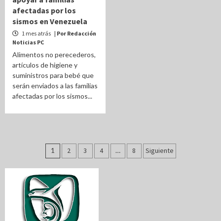
afectadas por los
sismos en Venezuela
1 mes atrás
| Por Redacción
Noticias PC
Alimentos no perecederos,
artículos de higiene y
suministros para bebé que
serán enviados a las familias
afectadas por los sismos...
Paginación
1
2
3
4
…
8
Siguiente
de
entradas