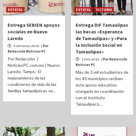
ESTATAL
ESTATAL
VICTORIA
Entrega SEBIEN apoyos
Entrega DIF Tamaulipas
sociales en Nuevo
las becas «Esperanza
Laredo
de Tamaulipas» y «Para
la Inclusión Social en
4 semanas atrás
| Por
Tamaulipas»
Redacción Noticias PC
Por Redacción |
1 mes atrás
| Por Redacción
Noticias PC
NoticiasPC.com.mx | Nuevo
Laredo, Tamps.- El
Más de 3 mil estudiantes de
mejoramiento de las
los 43 municipios reciben
condiciones de vida de las
este apoyo educativo,
familias tamaulipecas se...
otorgado en coordinación
con el Instituto
Tamaulipeco...