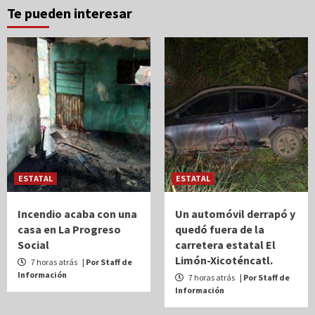
Te pueden interesar
ESTATAL
ESTATAL
Incendio acaba con una
Un automóvil derrapó y
casa en La Progreso
quedó fuera de la
Social
carretera estatal El
Limón-Xicoténcatl.
7 horas atrás
| Por Staff de
Información
7 horas atrás
| Por Staff de
Información