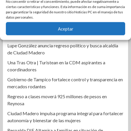
investigación
No consentir o retirar el consentimiento, puede afectar negativamente a
ciertas características y funciones. Esta información es de suma importancia
Localizan a un hombre sin vida en canal de riego de
para garantizar la seguridad de nuestro sitio Noticias PC en el manejo de tus
datos personales.
Xicoténcatl
Se incendia dulcería en pleno centro de El Mante; una
Aceptar
persona resulta intoxicada
Lupe González anuncia regreso político y busca alcaldía
de Ciudad Madero
Una Tras Otra | Turistean en la CDM aspirantes a
coordinadores
Gobierno de Tampico fortalece control y transparencia en
mercados rodantes
Regreso a clases moverá 925 millones de pesos en
Reynosa
Ciudad Madero impulsa programa integral para fortalecer
autonomía y bienestar de las mujeres
Respalda DIF Altamira a familias en situación de