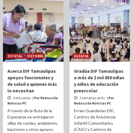
ESTATAL
VICTORIA
ESTATAL
Acerca DIF Tamaulipas
Gradúa DIF Tamaulipas
apoyos funcionales y
a más de 2 mil 850 niñas
de salud a quienes más
y niños de educación
lo necesitan
preescolar
4 días atrás
| Por Redacción
2 semanas atrás
| Por
Noticias PC
Redacción Noticias PC
A través de la Ruta de la
En las Guarderías DIF,
Esperanza se entregaron
Centros de Asistencia
sillas de ruedas, andadores,
Infantil Comunitarios
bastones y otros apoyos
(CAIC) y Centros de