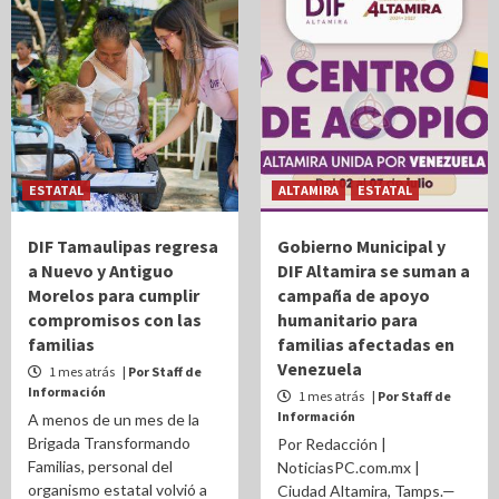
ESTATAL
ALTAMIRA
ESTATAL
DIF Tamaulipas regresa
Gobierno Municipal y
a Nuevo y Antiguo
DIF Altamira se suman a
Morelos para cumplir
campaña de apoyo
compromisos con las
humanitario para
familias
familias afectadas en
Venezuela
1 mes atrás
| Por Staff de
Información
1 mes atrás
| Por Staff de
Información
A menos de un mes de la
Brigada Transformando
Por Redacción |
Familias, personal del
NoticiasPC.com.mx |
organismo estatal volvió a
Ciudad Altamira, Tamps.—